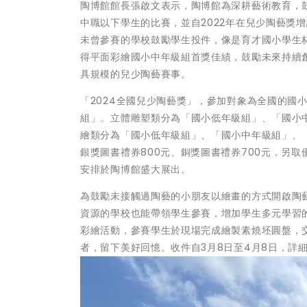
陶博館館長張啟文表示，陶博館為深耕藝術教育，
中職以下學生的比賽，並自2022年在兒少陶藝獎
未曾參賽的學校鼓勵學生投件，像是育才國小學生林
得平面彩繪國小中年級組首獎佳績，鼓勵未來持續
具規模的兒少陶藝賽事。
「2024全國兒少陶藝獎」，參加對象為全國的國
組」。立體雕塑類分為「國小低年級組」、「國小
繪類分為「國小低年級組」、「國小中年級組」、「
銀獎圖書禮券800元、銅獎圖書禮券700元，另
安排於陶博館盛大展出。
為鼓勵未接觸過陶藝的小朋友以繪畫的方式開啟陶
資源的學校也能帶領學生參賽，增加學生多元學習
彩繪活動，參賽學生於現場完成繪製素燒坯圓盤，
者，留下美好回憶。收件自3月8日至4月8日，詳