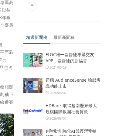
辦專屬高
多以往
3年獲
加全臺最
精選新聞稿
最新新聞稿
繪
；平面彩
FLOC唯一基督徒專屬交友
0元、
APP，基督徒的新福音
作品也將
2021/03/29
鎧應 AudienceSense 臉部辨
識功能上市
陶藝相關
2026/08/07
規劃釉下
還給參賽
HDBank 取得越南歷來最大
規模國際銀團社會貸款
2026/08/07
創智動能強化AI與經營雙軸