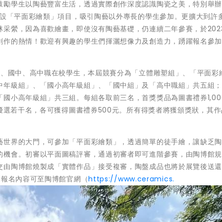
鼓勵學生以陶藝豐富生活，透過實際創作深度認識陶瓷之美，特別舉
增設「平面彩繪類」項目，吸引陶藝以外專長的學生參加。更擴大到許
采縈，因為喜歡繪畫，即使沒有陶藝基礎，仍連續二年參賽，於202
創作的熱情！歡迎有興趣的學生們揮灑想像力及創造力，踴躍報名參
小、國中、高中職在校學生，本屆競賽分為「立體雕塑組」、「平面彩
中年級組」、「國小高年級組」、「國中組」及「高中職組」共五組
國小高年級組」共三組。每組各取前三名，首獎獎品為圖書禮券1,00
取優選若干名，各可獲得圖書禮券500元。所有得獎者將獲頒獎狀，其
藝世界的大門，可參加「平面彩繪類」，透過簡單的徒手繪，讓缺乏
的機會。初審以平面圖稿評審，通過初審者即可進階參賽，由陶博館
交由陶博館燒製成「實體作品」接受複審，陶盤成品也將於展覽後送
細報名內容可至陶博館官網（
https://www.ceramics.