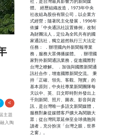
社，是台灣最具影響力的新聞媒
體。 經歷組織改造，1973年中央
社改組為股份有限公司，以企業方
式經營；隨著民主化發展，1996年
依據「中央通訊社設置條例」改制
為財團法人，定位為全民共有的國
家通訊社，獨立超然執行三大法定
任務： ．辦理國內外新聞報導業
年
務，服務大眾傳播媒體。 ．辦理國
家對外新聞通訊業務，促進國際對
台灣之瞭解。 ．加強與國際新聞通
訊社合作，增進國際新聞交流。 秉
持「正確、領先、客觀、翔實」的
基本原則，中央社專業新聞團隊每
天以中、英、日文即時對外發出上
千則新聞、照片、圖表、影音與資
訊，是台灣唯一多語文新聞媒體，
服務對象從媒體客戶擴大為閱聽大
本屆主題
眾；從台灣民眾延伸至全球僑胞與
土融入陶
讀者，充分扮演「台灣之眼，世界
之窗」。