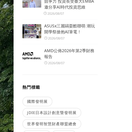
競爭力 投資長受臺大EMBA
邀分享AI時代投資思維
2026/08/07
ASUSx三麗鷗耍酷聯萌 潮玩
開學祭搶抱AI筆電！
2026/08/07
AMD公佈2026年第2季財務
報告
2026/08/07
熱門標籤
國際發明展
JDIE日本設計創意暨發明展
世界發明智慧財產聯盟總會