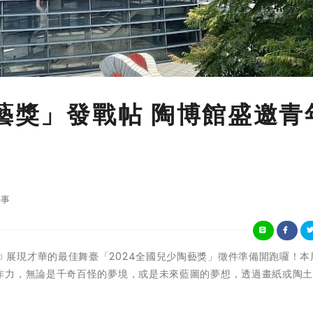
陶藝獎」發戰帖 陶博館盛邀青
事
﹝新北市訊﹞展現才華的最佳舞臺「2024全國兒少陶藝獎」徵件準備開跑囉！
作力，無論是千奇百怪的夢境，或是未來藍圖的夢想，透過畫紙或陶