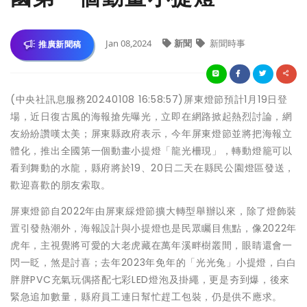
Jan 08,2024
新聞
新聞時事
推廣新聞稿
(中央社訊息服務20240108 16:58:57)屏東燈節預計1月19日登
場，近日復古風的海報搶先曝光，立即在網路掀起熱烈討論，網
友紛紛讚嘆太美；屏東縣政府表示，今年屏東燈節並將把海報立
體化，推出全國第一個動畫小提燈「龍光柵現」，轉動燈籠可以
看到舞動的水龍，縣府將於19、20日二天在縣民公園燈區發送，
歡迎喜歡的朋友索取。
屏東燈節自2022年由屏東綵燈節擴大轉型舉辦以來，除了燈飾裝
置引發熱潮外，海報設計與小提燈也是民眾矚目焦點，像2022年
虎年，主視覺將可愛的大老虎藏在萬年溪畔樹叢間，眼睛還會一
閃一眨，煞是討喜；去年2023年免年的「光光兔」小提燈，白白
胖胖PVC充氣玩偶搭配七彩LED燈泡及掛繩，更是夯到爆，後來
緊急追加數量，縣府員工連日幫忙趕工包裝，仍是供不應求。