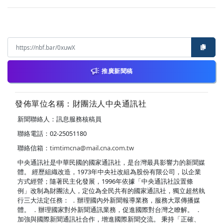
推廣新聞稿
發佈單位名稱：財團法人中央通訊社
新聞聯絡人：訊息服務核稿員
聯絡電話：02-25051180
聯絡信箱：
timtimcna@mail.cna.com.tw
中央通訊社是中華民國的國家通訊社，是台灣最具影響力的新聞媒
體。 經歷組織改造，1973年中央社改組為股份有限公司，以企業
方式經營；隨著民主化發展，1996年依據「中央通訊社設置條
例」改制為財團法人，定位為全民共有的國家通訊社，獨立超然執
行三大法定任務： ．辦理國內外新聞報導業務，服務大眾傳播媒
體。 ．辦理國家對外新聞通訊業務，促進國際對台灣之瞭解。 ．
加強與國際新聞通訊社合作，增進國際新聞交流。 秉持「正確、