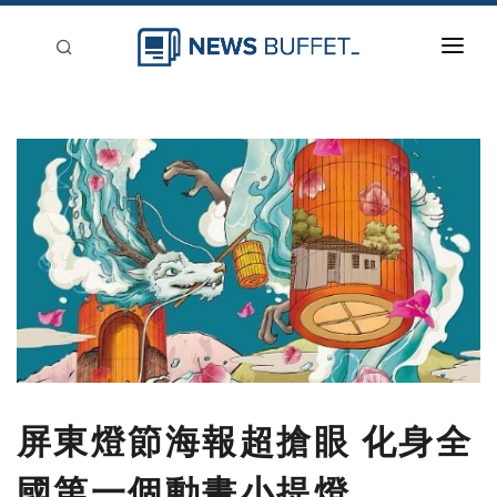
回到首頁
新聞稿分類
登入
刊登
屏東燈節海報超搶眼 化身全
國第一個動畫小提燈