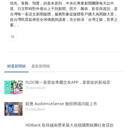
領先、客觀、翔實」的基本原則，中央社專業新聞團隊每天以中、
英、日文即時對外發出上千則新聞、照片、圖表、影音與資訊，是
台灣唯一多語文新聞媒體，服務對象從媒體客戶擴大為閱聽大眾；
從台灣民眾延伸至全球僑胞與讀者，充分扮演「台灣之眼，世界之
窗」。
精選新聞稿
最新新聞稿
FLOC唯一基督徒專屬交友APP，基督徒的新福音
2021/03/29
鎧應 AudienceSense 臉部辨識功能上市
2026/08/07
HDBank 取得越南歷來最大規模國際銀團社會貸款