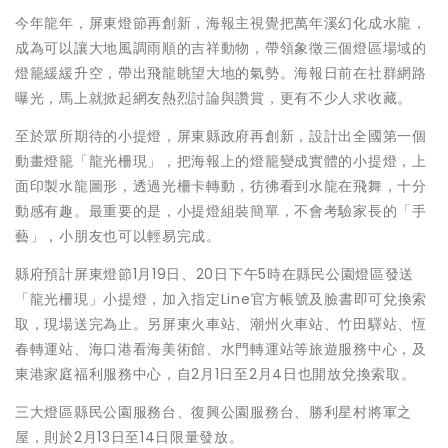
今年龍年，屏東燈節再創新，海報主視覺把萬年溪幻化成水龍，
成為可以讓大地風調雨順的吉祥動物，帶領象徵三個燈區場域的
燈籠緩緩升空，帶出飛龍眺望大地的氣勢。海報日前在社群網路
曝光，馬上就掀起網友熱烈討論與讚賞，更有不少人求收藏。
至於眾所期待的小提燈，屏東縣政府再創新，設計出全國第一個
動畫燈籠「龍光柵現」，把海報上的燈籠變成實體的小提燈，上
面印製水龍圖形，透過光柵卡轉動，彷彿看到水龍在飛舞，十分
動感有趣。最重要的是，小提燈組裝簡單，不會考驗家長的「手
藝」，小朋友也可以輕易完成。
縣府預計屏東燈節1月19日、20日下午5時在縣民公園燈區發送
「龍光柵現」小提燈，加入指定Line官方帳號及臉書即可兌換索
取，現場送完為止。另屏東火車站、潮州火車站、竹田驛站、恆
春轉運站、海口港看海美術館、水門轉運站等旅遊服務中心，及
東港家庭福利服務中心，自2月1日至2月4日也開放兌換索取。
三大燈區縣民公園服務台、復興公園服務台、勝利星村將軍之
屋，則於2月13日至14日限量發放。