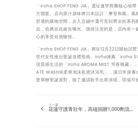
「iroha SHOP FENG JIA」選址逢甲商
方開逛。店內原汁原味將日本設計「摩登和風」風
舒適的購物空間，步入店鋪中還可見到齊全的系列產品，同
品，也將在此搶先曝光。值得注意的是，店內有一處
心的享受自我愉悅。
「iroha SHOP FENG JIA」將在12月2
世代女性推出聖誕送禮指南。iroha推薦「iroh
現質感生活的「iroha AROMA MIST 芳香噴
ATE WASH依柔華泡沫私密沐浴乳」，讓日常
更舉辦聖誕派對，除了邀請歌手出席演唱，現場可抽限
上一篇
花蓮守護青壯年，高端捐贈1,000劑流...