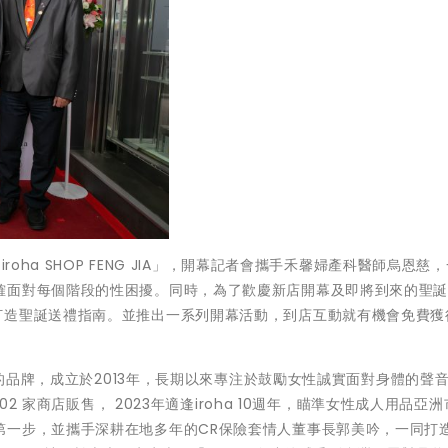
oha SHOP FENG JIA」，開幕記者會攜手禾馨婦產科醫師烏恩慈
面對每個階段的性困擾。同時，為了歡慶新店開幕及即將到來的聖誕節
發5款新品，打造聖誕送禮指南。並推出一系列開幕活動，到店互動就有機會免費
設計的品牌，成立於2013年，長期以來專注於鼓勵女性誠實面對身體的聲
02 家商店販售， 2023年適逢iroha 10週年，瞄準女性成人用品亞
第一步，並攜手深耕在地多年的CR保險套情人董事長郭美吟，一同打