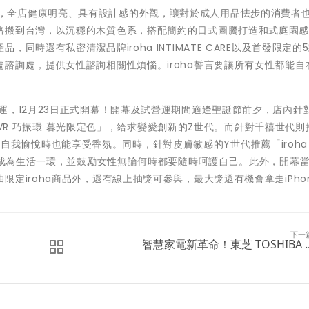
圈核心地帶，全店健康明亮、具有設計感的外觀，讓對於成人用品怯步的消費者
格搬到台灣，以沉穩的木質色系，搭配簡約的日式圖騰打造和式庭園
時還有私密清潔品牌iroha INTIMATE CARE以及首發限定的
諮詢處，提供女性諮詢相關性煩惱。iroha誓言要讓所有女性都能自
2日開始試營運，12月23日正式開幕！開幕及試營運期間適逢聖誕節前夕，店內針
a SVR 巧振環 暮光限定色」，給求變愛創新的Z世代。而針對千禧世代
霧」，自我愉悅時也能享受香氛。同時，針對皮膚敏感的Y世代推薦「iroha I
保養成為生活一環，並鼓勵女性無論何時都要隨時呵護自己。此外，開幕
定iroha商品外，還有線上抽獎可參與，最大獎還有機會拿走iPhon
下一
智慧家電新革命！東芝 TOSHIBA ..