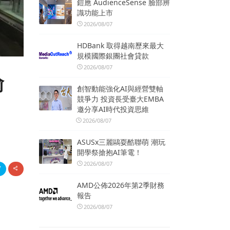
鎧應 AudienceSense 臉部辨
識功能上市
2026/08/07
HDBank 取得越南歷來最大
規模國際銀團社會貸款
2026/08/07
愉
創智動能強化AI與經營雙軸
競爭力 投資長受臺大EMBA
邀分享AI時代投資思維
2026/08/07
ASUSx三麗鷗耍酷聯萌 潮玩
開學祭搶抱AI筆電！
2026/08/07
AMD公佈2026年第2季財務
報告
2026/08/07