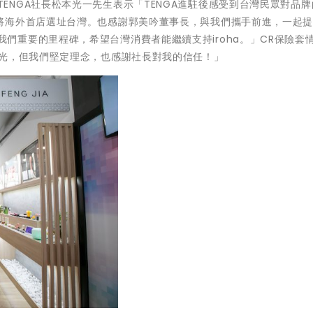
記者會上TENGA社長松本光一先生表示「TENGA進駐後感受到台灣民眾對品
將海外首店選址台灣。也感謝郭美吟董事長，與我們攜手前進，一起
IA』是我們重要的里程碑，希望台灣消費者能繼續支持iroha。」CR保險套
眼光，但我們堅定理念，也感謝社長對我的信任！」