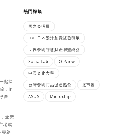
熱門標籤
國際發明展
JDIE日本設計創意暨發明展
世界發明智慧財產聯盟總會
SocialLab
OpView
中國文化大學
，一起探
台灣發明商品促進協會
北市圖
，ir
ASUS
Microchip
獲得產
音，並安
洲市場成
造專為