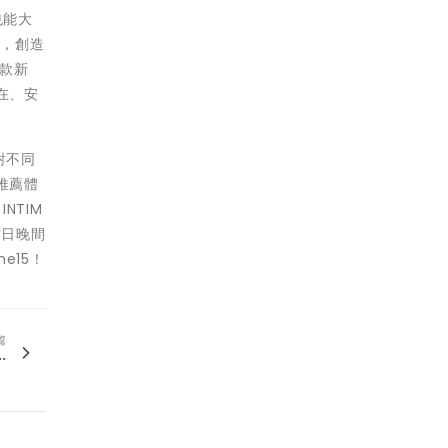
也能大
感，創造
5款新
在、安
對不同
則推薦體
NTIM
當日晚間
e15！
篇
.