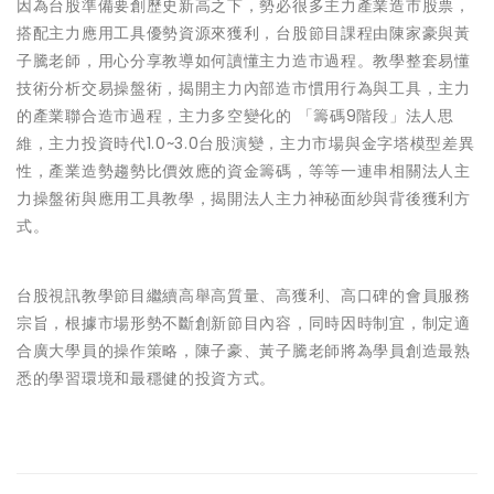
因為台股準備要創歷史新高之下，勢必很多主力產業造市股票，
搭配主力應用工具優勢資源來獲利，台股節目課程由陳家豪與黃
子騰老師，用心分享教導如何讀懂主力造市過程。教學整套易懂
技術分析交易操盤術，揭開主力內部造市慣用行為與工具，主力
的產業聯合造市過程，主力多空變化的 「籌碼9階段」法人思
維，主力投資時代1.0~3.0台股演變，主力市場與金字塔模型差異
性，產業造勢趨勢比價效應的資金籌碼，等等一連串相關法人主
力操盤術與應用工具教學，揭開法人主力神秘面紗與背後獲利方
式。
台股視訊教學節目繼續高舉高質量、高獲利、高口碑的會員服務
宗旨，根據市場形勢不斷創新節目內容，同時因時制宜，制定適
合廣大學員的操作策略，陳子豪、黃子騰老師將為學員創造最熟
悉的學習環境和最穩健的投資方式。