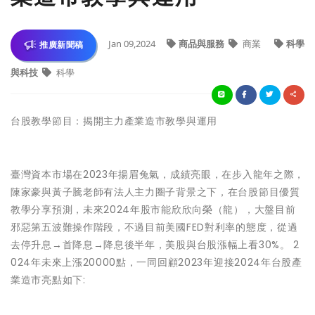
Jan 09,2024
商品與服務
商業
科學
推廣新聞稿
與科技
科學
台股教學節目：揭開主力產業造市教學與運用
臺灣資本市場在2023年揚眉兔氣，成績亮眼，在步入龍年之際，
陳家豪與黃子騰老師有法人主力圈子背景之下，在台股節目優質
教學分享預測，未來2024年股市能欣欣向榮（龍），大盤目前
邪惡第五波難操作階段，不過目前美國FED對利率的態度，從過
去停升息→首降息→降息後半年，美股與台股漲幅上看30%。 2
024年未來上漲20000點，一同回顧2023年迎接2024年台股產
業造市亮點如下: