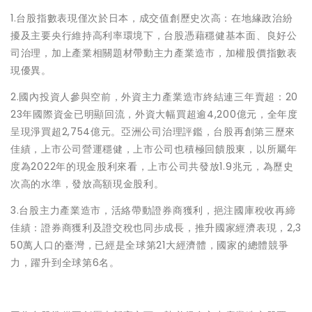
1.台股指數表現僅次於日本，成交值創歷史次高：在地緣政治紛
擾及主要央行維持高利率環境下，台股憑藉穩健基本面、良好公
司治理，加上產業相關題材帶動主力產業造市，加權股價指數表
現優異。
2.國內投資人參與空前，外資主力產業造市終結連三年賣超：20
23年國際資金已明顯回流，外資大幅買超逾4,200億元，全年度
呈現淨買超2,754億元。亞洲公司治理評鑑，台股再創第三歷來
佳績，上市公司營運穩健，上市公司也積極回饋股東，以所屬年
度為2022年的現金股利來看，上市公司共發放1.9兆元，為歷史
次高的水準，發放高額現金股利。
3.台股主力產業造市，活絡帶動證券商獲利，挹注國庫稅收再締
佳績：證券商獲利及證交稅也同步成長，推升國家經濟表現，2,3
50萬人口的臺灣，已經是全球第21大經濟體，國家的總體競爭
力，躍升到全球第6名。