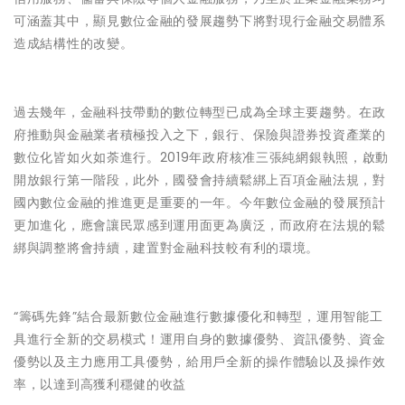
可涵蓋其中，顯見數位金融的發展趨勢下將對現行金融交易體系
造成結構性的改變。
過去幾年，金融科技帶動的數位轉型已成為全球主要趨勢。在政
府推動與金融業者積極投入之下，銀行、保險與證券投資產業的
數位化皆如火如荼進行。2019年政府核准三張純網銀執照，啟動
開放銀行第一階段，此外，國發會持續鬆綁上百項金融法規，對
國內數位金融的推進更是重要的一年。今年數位金融的發展預計
更加進化，應會讓民眾感到運用面更為廣泛，而政府在法規的鬆
綁與調整將會持續，建置對金融科技較有利的環境。
“籌碼先鋒”結合最新數位金融進行數據優化和轉型，運用智能工
具進行全新的交易模式！運用自身的數據優勢、資訊優勢、資金
優勢以及主力應用工具優勢，給用戶全新的操作體驗以及操作效
率，以達到高獲利穩健的收益