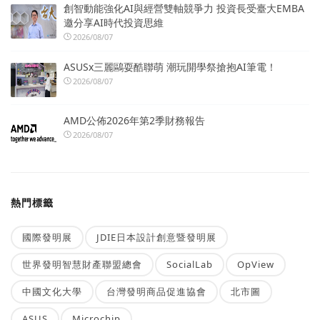
創智動能強化AI與經營雙軸競爭力 投資長受臺大EMBA
邀分享AI時代投資思維
2026/08/07
ASUSx三麗鷗耍酷聯萌 潮玩開學祭搶抱AI筆電！
2026/08/07
AMD公佈2026年第2季財務報告
2026/08/07
熱門標籤
國際發明展
JDIE日本設計創意暨發明展
世界發明智慧財產聯盟總會
SocialLab
OpView
中國文化大學
台灣發明商品促進協會
北市圖
ASUS
Microchip