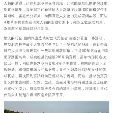
人員的溝通，已經形成草鴞保育共識，此次能成功以圍網保護雛
鳥直到離巢，首要歸功於畜試所人員刈草發現草鴞時能機警停工
與通報，讓嘉義分署第一時間調動人力物力完成圍網架設，而這
4隻草鴞寶寶也在研究人員的追蹤監測下，確認全數成功離巢，
為臺灣的草鴞族群挹注新血。
驚人的巧合 圍網保護造就跨世代受益者 嘉義分署進一步說明，
在監測過程中最令人驚喜的是見到了一隻熟悉的身影，保育學會
研究人員眼尖發現其中一隻親鳥掛著腳環，正是110年底首創用圍
網保護雛鳥時，成功離巢的編號218草鴞寶寶，當年情形與這次
如出一轍，同樣也是刈草時發現4隻草鴞寶寶，在圍網保護下全
數離巢。這個情形讓人相當振奮，當年的雛鳥經過2年在外闖蕩
成長後，再次回到畜試所時已經成為了媽媽，而這一批草鴞寶寶
則又將出去闖盪、配對、繁殖。嘉義分署期待持續透過國土綠網
跨單位的協力，維護營造更多合適的草生地環境，讓草鴞世世代
代能自由翱翔在臺灣西南丘陵及平原。