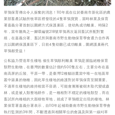
草鴞保育傳出令人振奮的消息！110年底在位於臺南市新化區的農
業部畜產試驗所牧草區裡發現的4隻草鴞寶寶，當時林業及保育
署嘉義分署首創以圍網方式保護巢區，使幼鳥成功離巢。時隔2
年，當年雛鳥之一腳環編號218號草鴞再次返回畜試所配對繁
殖，在嘉義分署、畜試所與臺南市野生動物保育學會通力合作再
次以圍網保護巢區下，日前4隻幼雛已成功離巢，圍網護巢兩代
草鴞都受益！
公私協力營造草生棲地 催生草鴞順利離巢 草鴞是瀕臨絕種保育
類野生動物，在臺灣的數量估計僅約500隻左右，主要分布在嘉
南高屏的丘陵、平原一帶，是臺灣12種貓頭鷹當中唯一在地面草
叢中築巢的物種，因此草生棲地的維護對於草鴞保育至關重要。
不過草生棲地的維持相當不容易，可能會漸漸被樹木取代變成森
林，或是被人類整地耕作，是一種相對不穩定的棲地類型，而在
畜試所內種植的大面積牧草地，就成了草鴞穩定出現的棲地。林
業保育署嘉義分署表示，自110年起補助臺南市野生動物保育學會
執行監測的3年間，不斷透過與相關單位的會議及與第一線刈草