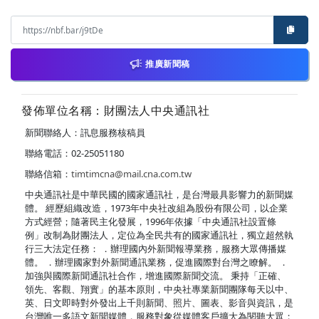
推廣新聞稿
發佈單位名稱：財團法人中央通訊社
新聞聯絡人：訊息服務核稿員
聯絡電話：02-25051180
聯絡信箱：
timtimcna@mail.cna.com.tw
中央通訊社是中華民國的國家通訊社，是台灣最具影響力的新聞媒
體。 經歷組織改造，1973年中央社改組為股份有限公司，以企業
方式經營；隨著民主化發展，1996年依據「中央通訊社設置條
例」改制為財團法人，定位為全民共有的國家通訊社，獨立超然執
行三大法定任務： ．辦理國內外新聞報導業務，服務大眾傳播媒
體。 ．辦理國家對外新聞通訊業務，促進國際對台灣之瞭解。 ．
加強與國際新聞通訊社合作，增進國際新聞交流。 秉持「正確、
領先、客觀、翔實」的基本原則，中央社專業新聞團隊每天以中、
英、日文即時對外發出上千則新聞、照片、圖表、影音與資訊，是
台灣唯一多語文新聞媒體，服務對象從媒體客戶擴大為閱聽大眾；