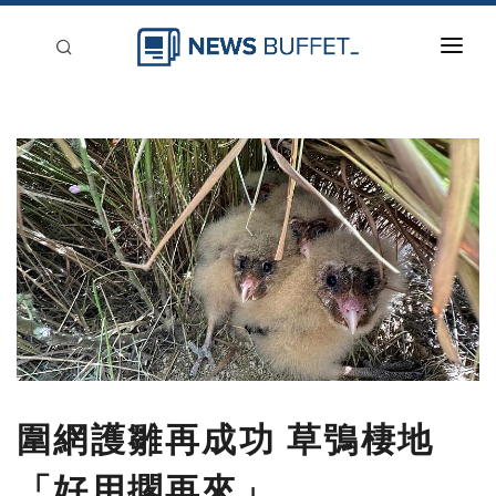
回到首頁
新聞稿分類
登入
刊登
圍網護雛再成功 草鴞棲地
「好用擱再來」