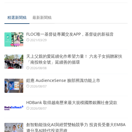
精選新聞稿
最新新聞稿
FLOC唯一基督徒專屬交友APP，基督徒的新福音
2021/03/29
天上父親的愛延續化作希望力量！ 六名子女捐贈家扶
「南投映全號」延續善的循環
2026/08/08
鎧應 AudienceSense 臉部辨識功能上市
2026/08/07
HDBank 取得越南歷來最大規模國際銀團社會貸款
2026/08/07
創智動能強化AI與經營雙軸競爭力 投資長受臺大EMBA
邀分享AI時代投資思維