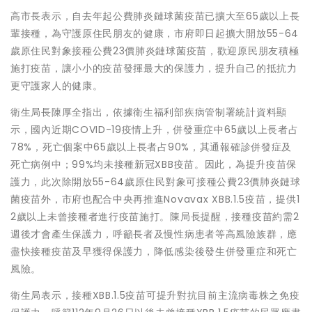
高市長表示，自去年起公費肺炎鏈球菌疫苗已擴大至65歲以上長
輩接種，為守護原住民朋友的健康，市府即日起擴大開放55-64
歲原住民對象接種公費23價肺炎鏈球菌疫苗，歡迎原民朋友積極
施打疫苗，讓小小的疫苗發揮最大的保護力，提升自己的抵抗力
更守護家人的健康。
衛生局長陳厚全指出，依據衛生福利部疾病管制署統計資料顯
示，國內近期COVID-19疫情上升，併發重症中65歲以上長者占
78%，死亡個案中65歲以上長者占90%，其通報確診併發症及
死亡病例中；99%均未接種新冠XBB疫苗。因此，為提升疫苗保
護力，此次除開放55-64歲原住民對象可接種公費23價肺炎鏈球
菌疫苗外，市府也配合中央再推進Novavax XBB.1.5疫苗，提供1
2歲以上未曾接種者進行疫苗施打。陳局長提醒，接種疫苗約需2
週後才會產生保護力，呼籲長者及慢性病患者等高風險族群，應
盡快接種疫苗及早獲得保護力，降低感染後發生併發重症和死亡
風險。
衛生局表示，接種XBB.1.5疫苗可提升對抗目前主流病毒株之免疫