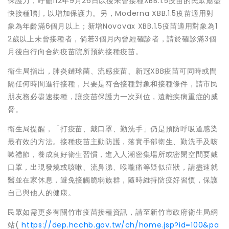
保護力，呼籲112年9月26日以後未曾接種XBB.1.5疫苗的民眾應盡
快接種1劑，以增加保護力。另，Moderna XBB.1.5疫苗適用對
象為年齡滿6個月以上；新增Novavax XBB.1.5疫苗適用對象為1
2歲以上未曾接種者，倘若3個月內曾經確診者，請於確診滿3個
月後自行向合約疫苗院所預約接種疫苗。
衛生局指出，肺炎鏈球菌、流感疫苗、新冠XBB疫苗可同時或間
隔任何時間進行接種，只要是符合接種對象和接種條件，請市民
朋友務必盡速接種，讓疫苗保護力一次到位，遠離疾病重症的威
脅。
衛生局提醒，「打疫苗、戴口罩、勤洗手」仍是預防呼吸道感染
最有效的方法。接種疫苗主動防護，落實手部衛生、勤洗手及咳
嗽禮節，養成良好衛生習慣，進入人潮密集場所或密閉空間要戴
口罩，出現發燒或咳嗽、流鼻涕、喉嚨痛等疑似症狀，請盡速就
醫並在家休息，避免接觸脆弱族群，隨時維持防疫好習慣，保護
自己與他人的健康。
民眾如需更多有關竹市疫苗接種資訊，請至新竹市政府衛生局網
站(
https://dep.hcchb.gov.tw/ch/home.jsp?id=100&pa