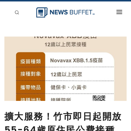
回到首頁
新聞稿分類
登入
刊登
擴大服務！竹市即日起開放
55-64歲原住民公費接種