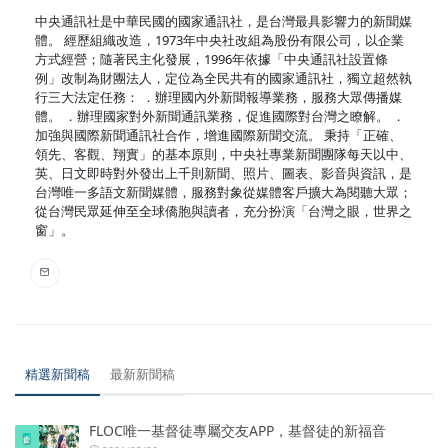
中央通訊社是中華民國的國家通訊社，是台灣最具影響力的新聞媒
體。 經歷組織改造，1973年中央社改組為股份有限公司，以企業
方式經營；隨著民主化發展，1996年依據「中央通訊社設置條
例」改制為財團法人，定位為全民共有的國家通訊社，獨立超然執
行三大法定任務： ．辦理國內外新聞報導業務，服務大眾傳播媒
體。 ．辦理國家對外新聞通訊業務，促進國際對台灣之瞭解。 ．
加強與國際新聞通訊社合作，增進國際新聞交流。 秉持「正確、
領先、客觀、翔實」的基本原則，中央社專業新聞團隊每天以中、
英、日文即時對外發出上千則新聞、照片、圖表、影音與資訊，是
台灣唯一多語文新聞媒體，服務對象從媒體客戶擴大為閱聽大眾；
從台灣民眾延伸至全球僑胞與讀者，充分扮演「台灣之眼，世界之
窗」。
精選新聞稿
最新新聞稿
FLOC唯一基督徒專屬交友APP，基督徒的新福音