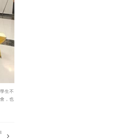
發學生不
社會，也
篇
檢