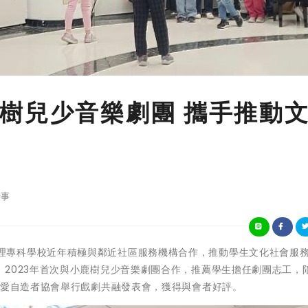
樹兒少音樂劇團 攜手推動
事
國立臺南護理專科學校近年積極與鄰近社區服務機構合作，推動學生文化社會服
2023年首次與小鹿樹兒少音樂劇團合作，推薦學生擔任劇團志工，
A愛自造者協會舉行戲劇共融發表會，獲得與會者好評。