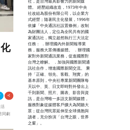
社，是台灣最具影響力的新聞媒
體。 經歷組織改造，1973年中央
社改組為股份有限公司，以企業方
式經營；隨著民主化發展，1996年
依據「中央通訊社設置條例」改制
為財團法人，定位為全民共有的國
家通訊社，獨立超然執行三大法定
任務： ．辦理國內外新聞報導業
文化
務，服務大眾傳播媒體。 ．辦理國
家對外新聞通訊業務，促進國際對
台灣之瞭解。 ．加強與國際新聞通
訊社合作，增進國際新聞交流。 秉
持「正確、領先、客觀、翔實」的
基本原則，中央社專業新聞團隊每
天以中、英、日文即時對外發出上
千則新聞、照片、圖表、影音與資
訊，是台灣唯一多語文新聞媒體，
服務對象從媒體客戶擴大為閱聽大
務活
眾；從台灣民眾延伸至全球僑胞與
陪同劇
讀者，充分扮演「台灣之眼，世界
之窗」。