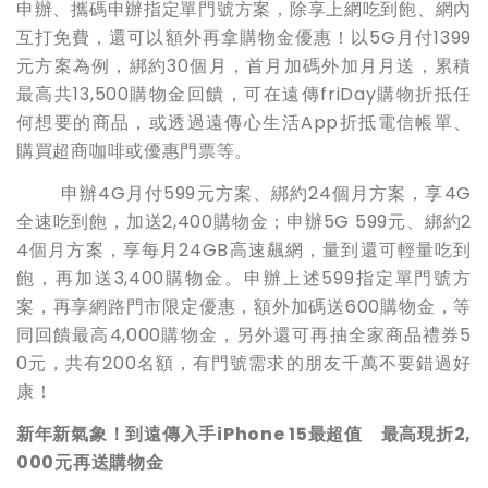
申辦、攜碼申辦指定單門號方案，除享上網吃到飽、網內
互打免費，還可以額外再拿購物金優惠！以5G月付1399
元方案為例，綁約30個月，首月加碼外加月月送，累積
最高共13,500購物金回饋，可在遠傳friDay購物折抵任
何想要的商品，或透過遠傳心生活App折抵電信帳單、
購買超商咖啡或優惠門票等。
申辦4G月付599元方案、綁約24個月方案，享4G
全速吃到飽，加送2,400購物金；申辦5G 599元、綁約2
4個月方案，享每月24GB高速飆網，量到還可輕量吃到
飽，再加送3,400購物金。申辦上述599指定單門號方
案，再享網路門市限定優惠，額外加碼送600購物金，等
同回饋最高4,000購物金，另外還可再抽全家商品禮券5
0元，共有200名額，有門號需求的朋友千萬不要錯過好
康！
新年新氣象！到遠傳入手iPhone 15最超值 最高現折2,
000元再送購物金