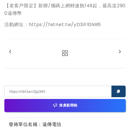
【老客戶限定】新辦/攜碼上網輕速飽149起，最高送290
0遠傳幣
活動網址：https://fetnet.tw/yD3iFl0NR6
推廣新聞稿
發佈單位名稱：遠傳電信