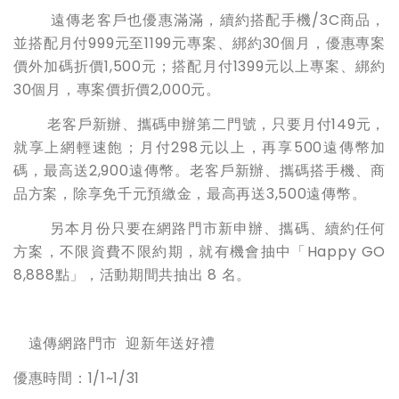
遠傳老客戶也優惠滿滿，續約搭配手機/3C商品，
並搭配月付999元至1199元專案、綁約30個月，優惠專案
價外加碼折價1,500元；搭配月付1399元以上專案、綁約
30個月，專案價折價2,000元。
老客戶新辦、攜碼申辦第二門號，只要月付149元，
就享上網輕速飽；月付298元以上，再享500遠傳幣加
碼，最高送2,900遠傳幣。老客戶新辦、攜碼搭手機、商
品方案，除享免千元預繳金，最高再送3,500遠傳幣。
另本月份只要在網路門市新申辦、攜碼、續約任何
方案，不限資費不限約期，就有機會抽中「Happy GO
8,888點」，活動期間共抽出 8 名。
遠傳網路門市 迎新年送好禮
優惠時間：1/1~1/31