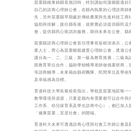
苗栗縣鍾東錦縣長致詞時，特別講如何讓鄉親過好
自己的諮商心理師公會，在縣內執業的心理諮商師
失，另外苗栗縣早期處於傳統農業與先進科技工商
協助與排解，接任縣長後，就察覺必須提供縣民這
會，提供縣民心衛諮詢服務，期待未來在公會、縣
苗栗縣諮商心理師公會首任理事長翁樹澍表示，公
業人士，齊心為苗栗鄉親建置心理師公會，透過公
護分為一、二、三級，第一級為教育推廣，二級為
跟教育單位合作，協助學校輔導老師做個案研商，
等諮商輔導，未來藉由縣府團隊、民間單位及學術
及幸福感為目標。
育達科技大學吳菊校長指出，學校是苗栗地區唯一
教學環境與資源，只要是縣內有需要都可以合作與
工作系、幼兒保育系及學生諮商中心），都已加入
「健康苗栗，宜居社會」的開端。
育達科大未來可透過諮商心理與社會工作師公會及