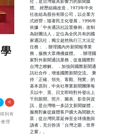
社，是台灣最具影響力的新聞媒
體。 經歷組織改造，1973年中央
社改組為股份有限公司，以企業方
式經營；隨著民主化發展，1996年
依據「中央通訊社設置條例」改制
為財團法人，定位為全民共有的國
家通訊社，獨立超然執行三大法定
任務： ．辦理國內外新聞報導業
官學
務，服務大眾傳播媒體。 ．辦理國
家對外新聞通訊業務，促進國際對
台灣之瞭解。 ．加強與國際新聞通
訊社合作，增進國際新聞交流。 秉
持「正確、領先、客觀、翔實」的
基本原則，中央社專業新聞團隊每
天以中、英、日文即時對外發出上
千則新聞、照片、圖表、影音與資
訊，是台灣唯一多語文新聞媒體，
服務對象從媒體客戶擴大為閱聽大
者得到有
眾；從台灣民眾延伸至全球僑胞與
公會理
讀者，充分扮演「台灣之眼，世界
之窗」。