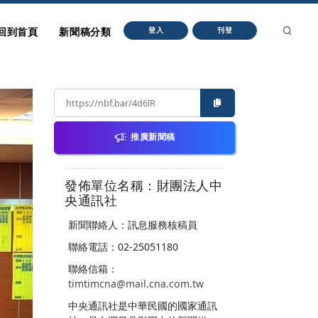
回到首頁
新聞稿分類
登入
刊登
推廣新聞稿
發佈單位名稱：財團法人中
央通訊社
新聞聯絡人：訊息服務核稿員
聯絡電話：02-25051180
聯絡信箱：
timtimcna@mail.cna.com.tw
中央通訊社是中華民國的國家通訊