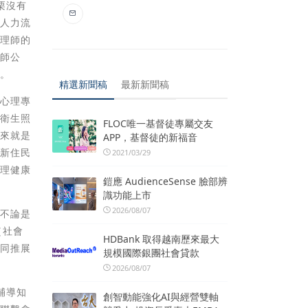
栗沒有
業人力流
心理師的
理師公
康。
精選新聞稿
最新新聞稿
結心理專
理衛生照
FLOC唯一基督徒專屬交友
再來就是
APP，基督徒的新福音
、新住民
2021/03/29
心理健康
鎧應 AudienceSense 臉部辨
識功能上市
2026/08/07
，不論是
（社會
HDBank 取得越南歷來最大
共同推展
規模國際銀團社會貸款
2026/08/07
輔導知
創智動能強化AI與經營雙軸