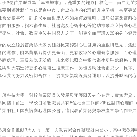
日子?使苗栗縣成為「幸福城市」，是重要的施政目標之一，而早期苗
都要到鄰近新竹市或是台中市，造成在地的心理師舟車勞頓，甚至專
社會交接年代，許多民眾面對壓力不知如何處理時，這時就需要諮商
方面的服務，指示衛生局、社會處及心衛中心等協助推動成立諮商心
府衛生、社會、教育單位共同努力之下，能更全面守護民眾的身心健
會的成立源於苗栗縣大家長鍾縣長東錦對心理健康的重視與遠見，集
會的運作，能為苗栗縣提供更全面、更有效率的心理健康服務，而心
諮商處理、三級為臨床治療，未來擬比照台中提供衛生所駐點服務，
並與科大端進行更多心理衛生推廣工作，另也協助社會處兒少、長輩
單位共同努力及密切合作下，提供鄉親就近資源運用，以提升縣民的
一所科技大學，對於苗栗縣長久發展與守護縣民身心健康，責無旁貸
共同攜手前進，學校目前教職員共有8位社會工作師和5位諮商心理師
苗栗的社工師與諮商心理師公會，這代表苗栗縣與學校產官學合作並
縣府合作推動3大方向，第一與教育局合作辦理縣內國小，高中職教師