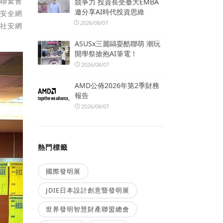
案聯繫會
競爭力 投資長受臺大EMBA
邀分享AI時代投資思維
會安全網
2026/08/07
善社安網
ASUSx三麗鷗耍酷聯萌 潮玩
開學祭搶抱AI筆電！
2026/08/07
AMD公佈2026年第2季財務
報告
2026/08/07
熱門標籤
國際發明展
JDIE日本設計創意暨發明展
世界發明智慧財產聯盟總會