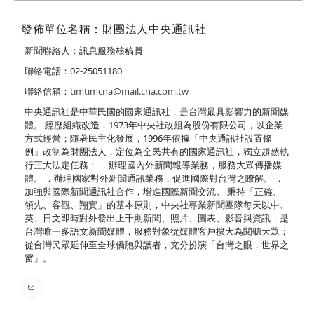
發佈單位名稱：財團法人中央通訊社
新聞聯絡人：訊息服務核稿員
聯絡電話：02-25051180
聯絡信箱：
timtimcna@mail.cna.com.tw
中央通訊社是中華民國的國家通訊社，是台灣最具影響力的新聞媒
體。 經歷組織改造，1973年中央社改組為股份有限公司，以企業
方式經營；隨著民主化發展，1996年依據「中央通訊社設置條
例」改制為財團法人，定位為全民共有的國家通訊社，獨立超然執
行三大法定任務： ．辦理國內外新聞報導業務，服務大眾傳播媒
體。 ．辦理國家對外新聞通訊業務，促進國際對台灣之瞭解。 ．
加強與國際新聞通訊社合作，增進國際新聞交流。 秉持「正確、
領先、客觀、翔實」的基本原則，中央社專業新聞團隊每天以中、
英、日文即時對外發出上千則新聞、照片、圖表、影音與資訊，是
台灣唯一多語文新聞媒體，服務對象從媒體客戶擴大為閱聽大眾；
從台灣民眾延伸至全球僑胞與讀者，充分扮演「台灣之眼，世界之
窗」。