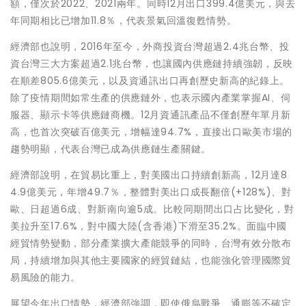
額，僅次於2022、2021兩年。同時12月出口399.4億美元，與去
年同期相比已增加11.8％，代表景氣回溫復甦情勢。
經濟部也說明，2016年至今，外商投資台灣超過2.4兆台幣、投
資台灣三大方案超過2.1兆台幣，也讓國內供應鏈持續強韌，反映
在順差805.6億美元，以及資通訊出口再創歷史新高的紀錄上。
除了疫情期間如常生產的供應鏈外，也表示國內產業掌握AI、伺
服器、顯示卡等供應鏈商機。12月資通訊產品不僅創歷年單月新
高，也首次突破百億美元，增幅達94.7%，直接出口歐美市場的
趨勢明顯，代表台灣已成為供應鏈生產關鍵。
經濟部說明，在貿易比重上，對美國出口持續創新高，12月達8
4.9億美元，年增49.7％，整體對美出口成長翻倍(+128%)、對
歐、日超過6成、對新南向逾5成。比較同期間出口占比變化，對
美拉升至17.6%，對中國大陸(含香港)下滑至35.2%。面臨中國
經貿情勢變動，部分產業擴大產能競爭的同時，台灣有效分散布
局，持續增加與其他主要國家的經貿鏈結，也能強化管理國際貿
易風險的能力。
展望今年出口情勢，經濟部強調，即使俄烏戰爭、通膨等不確定