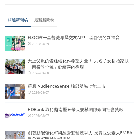
精選新聞稿
最新新聞稿
FLOC唯一基督徒專屬交友APP，基督徒的新福音
2021/03/29
天上父親的愛延續化作希望力量！ 六名子女捐贈家扶
「南投映全號」延續善的循環
2026/08/08
鎧應 AudienceSense 臉部辨識功能上市
2026/08/07
HDBank 取得越南歷來最大規模國際銀團社會貸款
2026/08/07
創智動能強化AI與經營雙軸競爭力 投資長受臺大EMBA
邀分享AI時代投資思維