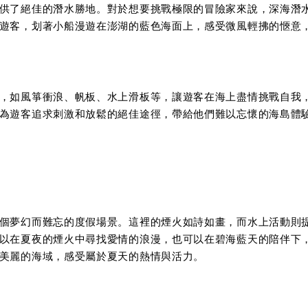
供了絕佳的潛水勝地。對於想要挑戰極限的冒險家來說，深海潛
遊客，划著小船漫遊在澎湖的藍色海面上，感受微風輕拂的愜意
，如風箏衝浪、帆板、水上滑板等，讓遊客在海上盡情挑戰自我
為遊客追求刺激和放鬆的絕佳途徑，帶給他們難以忘懷的海島體
個夢幻而難忘的度假場景。這裡的煙火如詩如畫，而水上活動則
以在夏夜的煙火中尋找愛情的浪漫，也可以在碧海藍天的陪伴下
美麗的海域，感受屬於夏天的熱情與活力。