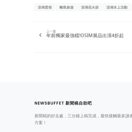
澎湖度假
離島旅遊
澎湖花火節
澎湖水上活動
上一篇
年前獨家最強檔!OSIM展品出清4折起
NEWSBUFFET 新聞稿自助吧
新聞稿的好去處，三分鐘上稿完成，最快接觸最多讀
方案！