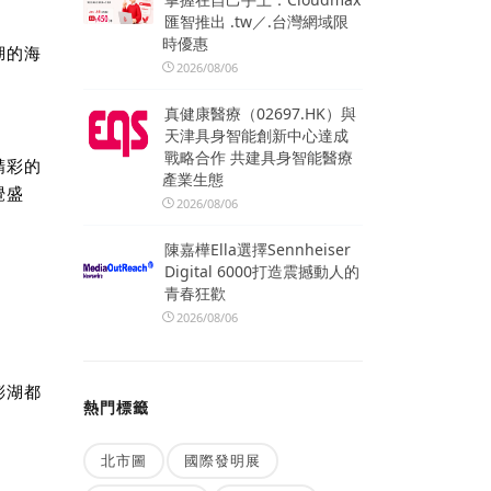
匯智推出 .tw／.台灣網域限
時優惠
湖的海
2026/08/06
真健康醫療（02697.HK）與
天津具身智能創新中心達成
戰略合作 共建具身智能醫療
精彩的
產業生態
覺盛
2026/08/06
陳嘉樺Ella選擇Sennheiser
Digital 6000打造震撼動人的
青春狂歡
2026/08/06
澎湖都
熱門標籤
北市圖
國際發明展