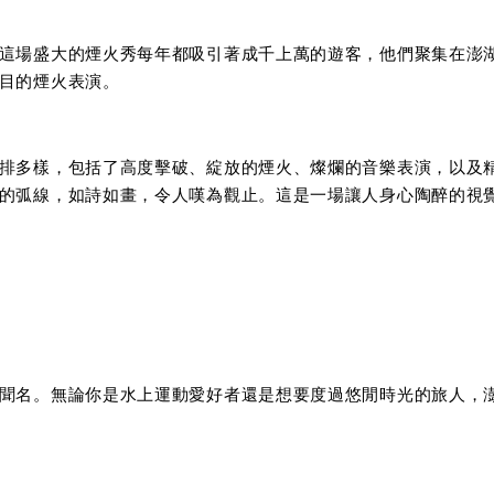
這場盛大的煙火秀每年都吸引著成千上萬的遊客，他們聚集在澎
目的煙火表演。
排多樣，包括了高度擊破、綻放的煙火、燦爛的音樂表演，以及
的弧線，如詩如畫，令人嘆為觀止。這是一場讓人身心陶醉的視
聞名。無論你是水上運動愛好者還是想要度過悠閒時光的旅人，