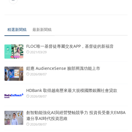
精選新聞稿
最新新聞稿
FLOC唯一基督徒專屬交友APP，基督徒的新福音
2021/03/29
鎧應 AudienceSense 臉部辨識功能上市
2026/08/07
HDBank 取得越南歷來最大規模國際銀團社會貸款
2026/08/07
創智動能強化AI與經營雙軸競爭力 投資長受臺大EMBA
邀分享AI時代投資思維
2026/08/07