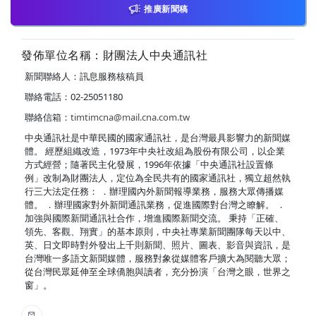
推廣新聞稿
發佈單位名稱：財團法人中央通訊社
新聞聯絡人：訊息服務核稿員
聯絡電話：02-25051180
聯絡信箱：
timtimcna@mail.cna.com.tw
中央通訊社是中華民國的國家通訊社，是台灣最具影響力的新聞媒
體。 經歷組織改造，1973年中央社改組為股份有限公司，以企業
方式經營；隨著民主化發展，1996年依據「中央通訊社設置條
例」改制為財團法人，定位為全民共有的國家通訊社，獨立超然執
行三大法定任務： ．辦理國內外新聞報導業務，服務大眾傳播媒
體。 ．辦理國家對外新聞通訊業務，促進國際對台灣之瞭解。 ．
加強與國際新聞通訊社合作，增進國際新聞交流。 秉持「正確、
領先、客觀、翔實」的基本原則，中央社專業新聞團隊每天以中、
英、日文即時對外發出上千則新聞、照片、圖表、影音與資訊，是
台灣唯一多語文新聞媒體，服務對象從媒體客戶擴大為閱聽大眾；
從台灣民眾延伸至全球僑胞與讀者，充分扮演「台灣之眼，世界之
窗」。