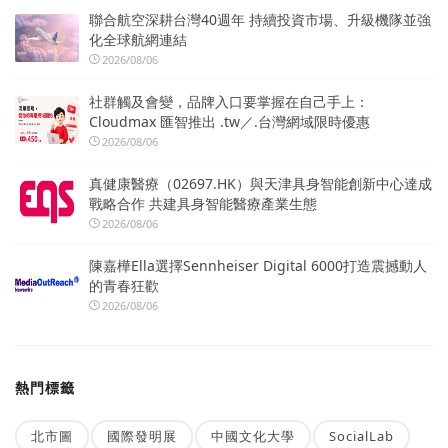
聯合航空深耕台灣40週年 持續投資市場、升級機隊並強
化全球航網連結
2026/08/06
社群觸及會變，品牌入口要掌握在自己手上：
Cloudmax 匯智推出 .tw／.台灣網域限時優惠
2026/08/06
真健康醫療（02697.HK）與天津具身智能創新中心達成
戰略合作 共建具身智能醫療產業生態
2026/08/06
陳嘉樺Ella選擇Sennheiser Digital 6000打造震撼動人
的青春狂歡
2026/08/06
熱門標籤
北市圖
國際發明展
中國文化大學
SocialLab