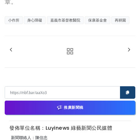
章。
小作所
身心障礙
嘉義市基督教醫院
保康基金會
再耕園
推廣新聞稿
發佈單位名稱：Luyinews 綠藝新聞公民媒體
新聞聯絡人：陳信忠