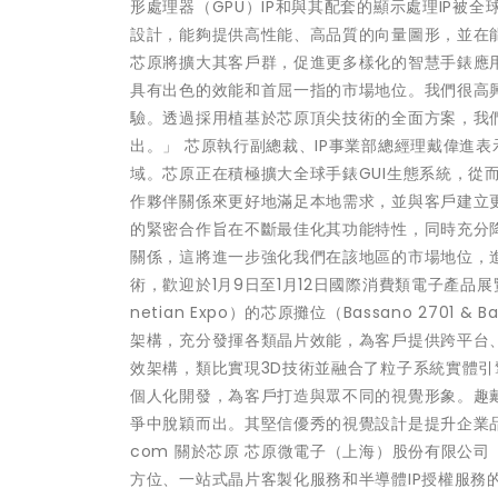
形處理器（GPU）IP和與其配套的顯示處理IP被
設計，能夠提供高性能、高品質的向量圖形，並在
芯原將擴大其客戶群，促進更多樣化的智慧手錶應用的
具有出色的效能和首屈一指的市場地位。我們很高興
驗。透過採用植基於芯原頂尖技術的全面方案，我
出。」 芯原執行副總裁、IP事業部總經理戴偉進
域。芯原正在積極擴大全球手錶GUI生態系統，從
作夥伴關係來更好地滿足本地需求，並與客戶建立更
的緊密合作旨在不斷最佳化其功能特性，同時充分
關係，這將進一步強化我們在該地區的市場地位，進
術，歡迎於1月9日至1月12日國際消費類電子產品展
netian Expo）的芯原攤位（Bassano 2701 
架構，充分發揮各類晶片效能，為客戶提供跨平台、
效架構，類比實現3D技術並融合了粒子系統實體引擎技術
個人化開發，為客戶打造與眾不同的視覺形象。趣戴
爭中脫穎而出。其堅信優秀的視覺設計是提升企業品牌
com 關於芯原 芯原微電子（上海）股份有限公司（
方位、一站式晶片客製化服務和半導體IP授權服務