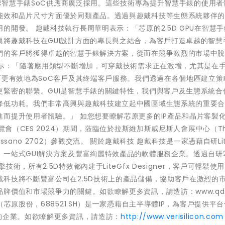
全球智慧手錶SoC供應商廣泛採用。這些技術專為提升智慧手錶的使用
能效和晶片尺寸方面優於同類產品。透過與趣戴科技等生態系統夥伴
開發。 趣戴科技執行長周華明表示：「芯原的2.5D GPU在智慧
將趣戴科技在GUI設計方面的專長與之結合，為客戶打造卓越的智慧
們的客戶將獲得卓越的智慧手錶解決方案，從而在競爭激烈的市場中
表示：「隨著應用類型不斷增加，可穿戴技術需求正在激增，尤其是在
而更有效地為SoC客戶及其終端客戶服務。我們透過在各個地區建立策
緊密的聯繫。GUI是智慧手錶的關鍵特性，我們與客戶及生態系統合
降低功耗。我們非常高興與趣戴科技建立起中國區域生態系統的重要
而提升使用者體驗。」 如您想要瞭解芯原更多的IP產品和晶片客製
覽會（CES 2024）期間，蒞臨位於拉斯維加斯威尼斯人會展中心（Th
& Bassano 2702）參觀交流。 關於趣戴科技 趣戴科技是一家憑藉自研Lit
一站式GUI解決方案及豐富絢麗特效產品的軟體服務企業。透過自研2
，所有2.5D特效都內建于LiteGfx Designer，客戶可輕鬆使
科技將不斷豐富公司在2.5D技術上的產品儲備，協助客戶在激烈的
價值和市場競爭力的關鍵。如欲瞭解更多資訊，請造訪：www.qday
芯原股份，688521.SH）是一家憑藉自主半導體IP，為客戶提供平
的企業。如欲瞭解更多資訊，請造訪：
http://www.verisilicon.com