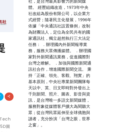
社，是台灣最具影響力的新聞媒
體。 經歷組織改造，1973年中央
社改組為股份有限公司，以企業方
式經營；隨著民主化發展，1996年
依據「中央通訊社設置條例」改制
為財團法人，定位為全民共有的國
家通訊社，獨立超然執行三大法定
提
任務： ．辦理國內外新聞報導業
務，服務大眾傳播媒體。 ．辦理國
家對外新聞通訊業務，促進國際對
台灣之瞭解。 ．加強與國際新聞通
訊社合作，增進國際新聞交流。 秉
持「正確、領先、客觀、翔實」的
基本原則，中央社專業新聞團隊每
天以中、英、日文即時對外發出上
千則新聞、照片、圖表、影音與資
訊，是台灣唯一多語文新聞媒體，
服務對象從媒體客戶擴大為閱聽大
眾；從台灣民眾延伸至全球僑胞與
讀者，充分扮演「台灣之眼，世界
ech
之窗」。
5D圖