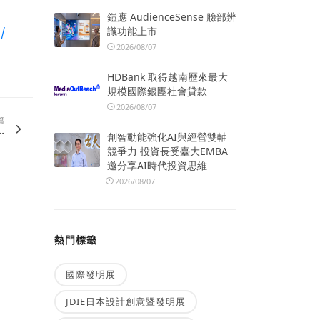
鎧應 AudienceSense 臉部辨
識功能上市
K/
2026/08/07
HDBank 取得越南歷來最大
規模國際銀團社會貸款
2026/08/07
篇
.
創智動能強化AI與經營雙軸
競爭力 投資長受臺大EMBA
邀分享AI時代投資思維
2026/08/07
熱門標籤
國際發明展
JDIE日本設計創意暨發明展