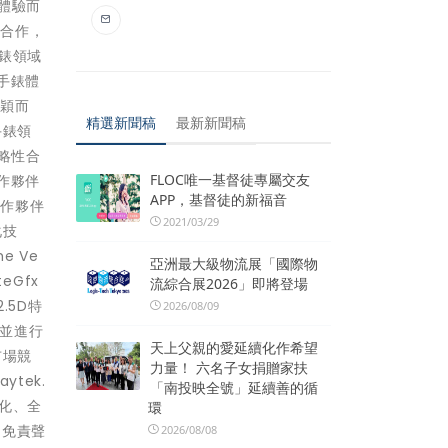
者體驗而
的合作，
手錶領域
手錶體
脫穎而
精選新聞稿
最新新聞稿
手錶領
略性合
FLOC唯一基督徒專屬交友
作夥伴
APP，基督徒的新福音
合作夥伴
2021/03/29
化技
e Ve
亞洲最大級物流展「國際物
eGfx
流綜合展2026」即將登場
.5D特
2026/08/09
用並進行
天上父親的愛延續化作希望
市場競
力量！ 六名子女捐贈家扶
tek.
「南投映全號」延續善的循
台化、全
環
免責聲
2026/08/08