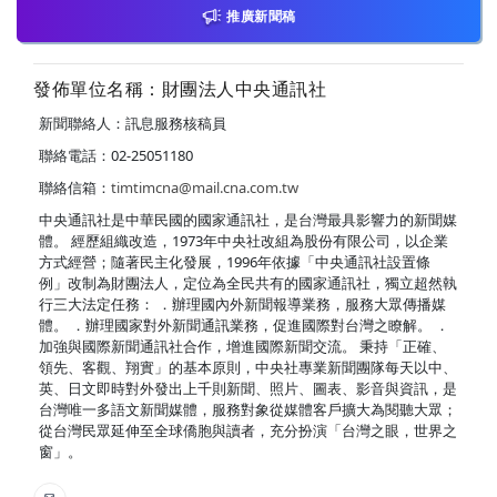
推廣新聞稿
發佈單位名稱：財團法人中央通訊社
新聞聯絡人：訊息服務核稿員
聯絡電話：02-25051180
聯絡信箱：
timtimcna@mail.cna.com.tw
中央通訊社是中華民國的國家通訊社，是台灣最具影響力的新聞媒
體。 經歷組織改造，1973年中央社改組為股份有限公司，以企業
方式經營；隨著民主化發展，1996年依據「中央通訊社設置條
例」改制為財團法人，定位為全民共有的國家通訊社，獨立超然執
行三大法定任務： ．辦理國內外新聞報導業務，服務大眾傳播媒
體。 ．辦理國家對外新聞通訊業務，促進國際對台灣之瞭解。 ．
加強與國際新聞通訊社合作，增進國際新聞交流。 秉持「正確、
領先、客觀、翔實」的基本原則，中央社專業新聞團隊每天以中、
英、日文即時對外發出上千則新聞、照片、圖表、影音與資訊，是
台灣唯一多語文新聞媒體，服務對象從媒體客戶擴大為閱聽大眾；
從台灣民眾延伸至全球僑胞與讀者，充分扮演「台灣之眼，世界之
窗」。