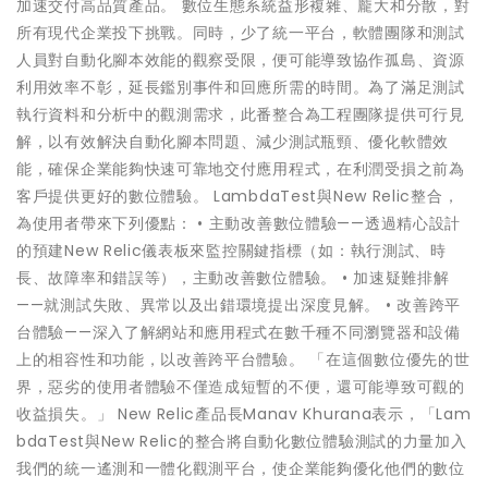
加速交付高品質產品。 數位生態系統益形複雜、龐大和分散，對
所有現代企業投下挑戰。同時，少了統一平台，軟體團隊和測試
人員對自動化腳本效能的觀察受限，便可能導致協作孤島、資源
利用效率不彰，延長鑑別事件和回應所需的時間。為了滿足測試
執行資料和分析中的觀測需求，此番整合為工程團隊提供可行見
解，以有效解決自動化腳本問題、減少測試瓶頸、優化軟體效
能，確保企業能夠快速可靠地交付應用程式，在利潤受損之前為
客戶提供更好的數位體驗。 LambdaTest與New Relic整合，
為使用者帶來下列優點： • 主動改善數位體驗——透過精心設計
的預建New Relic儀表板來監控關鍵指標（如：執行測試、時
長、故障率和錯誤等），主動改善數位體驗。 • 加速疑難排解
——就測試失敗、異常以及出錯環境提出深度見解。 • 改善跨平
台體驗——深入了解網站和應用程式在數千種不同瀏覽器和設備
上的相容性和功能，以改善跨平台體驗。 「在這個數位優先的世
界，惡劣的使用者體驗不僅造成短暫的不便，還可能導致可觀的
收益損失。」 New Relic產品長Manav Khurana表示，「Lam
bdaTest與New Relic的整合將自動化數位體驗測試的力量加入
我們的統一遙測和一體化觀測平台，使企業能夠優化他們的數位