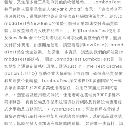
體驗，又無須多種工具監測其他的軟體堆疊。」 LambdaTest
共同創辦人暨產品負責人Mayank Bhola則表示：「這次整合不
僅改善技術，還戰略性地為企業提供資料驅動決策能力。結合La
mbdaTest與New Relic的優勢可擔保企業加速交付高品質軟
體，其效益最終將反映在利潤上。」 所有LambdaTest使用者
及New Relic全平台使用者現在即可享受此番整合的成果，無須
支付額外費用。如要開始使用，請查看適用New Relic的Lambd
aTest整合快速啟動。 如需進一步資訊，請造訪我們的網站及La
mbdaTest部落格。 關於 LambdaTest LambdaTest是一個
智慧型全通路企業執行環境，透過Just in Time Test Orches
tration (JITTO) 協助企業大幅縮短上市時間、確保高品質發佈
和加速數位化轉型。LambdaTest深受來自130多個國家的一萬
多家企業客戶和200多萬使用者信任，並用它來滿足其測試需
求。 • 瀏覽器及應用程式測試：使用者可在雲端跨3000多種不
同瀏覽器、真實設備及作業系統環境執行網路及行動設備應用程
式之手動及自動測試。 • HyperExecute ：幫助客戶在雲端以
超快速度執行編排任何框架和程式語言的網格，以縮減品質測試
時間，協助開發人員加速完成軟體的建構。 如需進一步資料，請