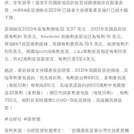
求、非常競爭！儘管不同國家地區的疫苗採購價格存在顯著差
異，mRNA疫苗價格在2021年已隨著大規模量產及施打已經大幅
下降。
莫德納在2020年底每劑價格32 至37 美元，2021年美國政府採
購每劑約 15美元。Novavax 的兩劑疫苗估計為每劑 16 美元。
輝瑞BNT疫苗兩劑接種，美國每劑費用為 19.5 美元、歐洲每劑不
到15美元。俄國Sputnik兩劑疫苗、J &J單劑疫苗都是每劑10美
元；而AZ兩劑疫苗最便宜，每劑只需3至4美元。
她說，基於政策支持國產疫苗開發，2021年我國疫苗的價格，高
端單劑量包裝的「預充填針劑」每劑新台幣881元，多劑量包裝
（每瓶10劑）每劑為810元；高端承諾簽約的500萬劑中免費贈
送20萬劑（多劑量）；聯亞均採多劑量包裝（每瓶10劑），每劑
750元。相對於當時國際COVID-19疫苗價格，高端屬高價疫
苗！
#台經社 #孫智麗
資料來源：台經院孫智麗專文： 「從國產疫苗看台灣生技產業機