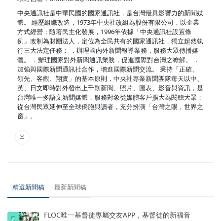
中央通訊社是中華民國的國家通訊社，是台灣最具影響力的新聞媒
體。 經歷組織改造，1973年中央社改組為股份有限公司，以企業
方式經營；隨著民主化發展，1996年依據「中央通訊社設置條
例」改制為財團法人，定位為全民共有的國家通訊社，獨立超然執
行三大法定任務： ．辦理國內外新聞報導業務，服務大眾傳播媒
體。 ．辦理國家對外新聞通訊業務，促進國際對台灣之瞭解。 ．
加強與國際新聞通訊社合作，增進國際新聞交流。 秉持「正確、
領先、客觀、翔實」的基本原則，中央社專業新聞團隊每天以中、
英、日文即時對外發出上千則新聞、照片、圖表、影音與資訊，是
台灣唯一多語文新聞媒體，服務對象從媒體客戶擴大為閱聽大眾；
從台灣民眾延伸至全球僑胞與讀者，充分扮演「台灣之眼，世界之
窗」。
精選新聞稿
最新新聞稿
FLOC唯一基督徒專屬交友APP，基督徒的新福音