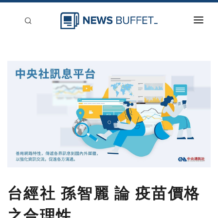
回到首頁
新聞稿分類
登入
刊登
台經社 孫智麗 論 疫苗價格
之合理性