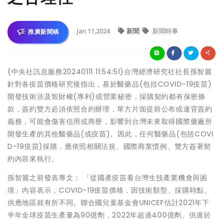
Jan 11,2024
新聞
新聞時事
推廣新聞稿
(中央社訊息服務20240111 11:54:51)台灣經濟研究社社長孫智麗
針對各疫苗價格研究後指出，基於醫藥品(包括COVID-19疫苗)
開發技術涉及智財權(專利)或營業秘密，採購契約都有保密條
款，簽約雙方必須依照合約辦理，單方片面提前公布或違背簽約
義務，可能會傷害信用或商譽，影響到台灣未來取得國際藥廠所
開發生產的其他醫藥品(或疫苗)。因此，任何醫藥品(包括COVI
D-19疫苗)採購，應依照相關法規、國際商業慣例、雙方簽署契
約內容來執行。
孫智麗之前發表專文： 「從國產疫苗看台灣生技產業機會與困
境」內容表示，COVID-19疫苗價格，因技術類型、採購時點、
供應地區就有所不同。聯合國兒童基金會UNICEF估計2021年下
半年全球疫苗生產量為90億劑，2022年超過400億劑、供過於