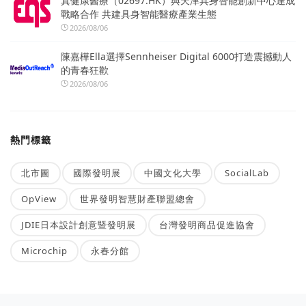
真健康醫療（02697.HK）與天津具身智能創新中心達成
戰略合作 共建具身智能醫療產業生態
2026/08/06
陳嘉樺Ella選擇Sennheiser Digital 6000打造震撼動人
的青春狂歡
2026/08/06
熱門標籤
北市圖
國際發明展
中國文化大學
SocialLab
OpView
世界發明智慧財產聯盟總會
JDIE日本設計創意暨發明展
台灣發明商品促進協會
Microchip
永春分館