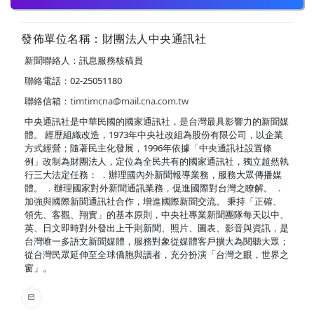
發佈單位名稱：財團法人中央通訊社
新聞聯絡人：訊息服務核稿員
聯絡電話：02-25051180
聯絡信箱：
timtimcna@mail.cna.com.tw
中央通訊社是中華民國的國家通訊社，是台灣最具影響力的新聞媒
體。 經歷組織改造，1973年中央社改組為股份有限公司，以企業
方式經營；隨著民主化發展，1996年依據「中央通訊社設置條
例」改制為財團法人，定位為全民共有的國家通訊社，獨立超然執
行三大法定任務： ．辦理國內外新聞報導業務，服務大眾傳播媒
體。 ．辦理國家對外新聞通訊業務，促進國際對台灣之瞭解。 ．
加強與國際新聞通訊社合作，增進國際新聞交流。 秉持「正確、
領先、客觀、翔實」的基本原則，中央社專業新聞團隊每天以中、
英、日文即時對外發出上千則新聞、照片、圖表、影音與資訊，是
台灣唯一多語文新聞媒體，服務對象從媒體客戶擴大為閱聽大眾；
從台灣民眾延伸至全球僑胞與讀者，充分扮演「台灣之眼，世界之
窗」。