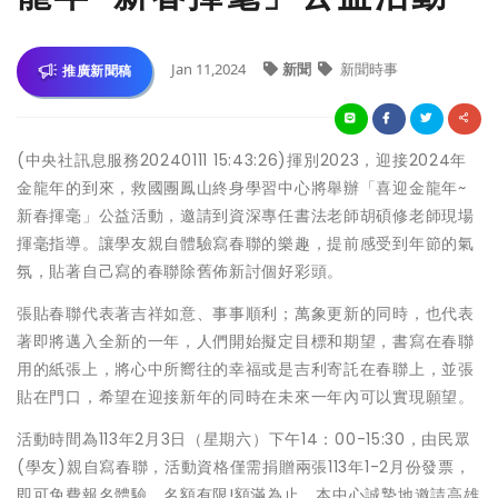
Jan 11,2024
新聞
新聞時事
推廣新聞稿
(中央社訊息服務20240111 15:43:26)揮別2023，迎接2024年
金龍年的到來，救國團鳳山終身學習中心將舉辦「喜迎金龍年~
新春揮毫」公益活動，邀請到資深專任書法老師胡碩修老師現場
揮毫指導。讓學友親自體驗寫春聯的樂趣，提前感受到年節的氣
氛，貼著自己寫的春聯除舊佈新討個好彩頭。
張貼春聯代表著吉祥如意、事事順利；萬象更新的同時，也代表
著即將邁入全新的一年，人們開始擬定目標和期望，書寫在春聯
用的紙張上，將心中所嚮往的幸福或是吉利寄託在春聯上，並張
貼在門口，希望在迎接新年的同時在未來一年內可以實現願望。
活動時間為113年2月3日（星期六）下午14：00-15:30，由民眾
(學友)親自寫春聯，活動資格僅需捐贈兩張113年1-2月份發票，
即可免費報名體驗，名額有限!額滿為止。本中心誠摯地邀請高雄