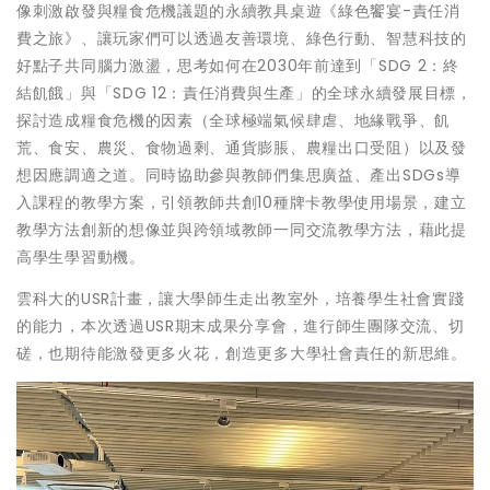
像刺激啟發與糧食危機議題的永續教具桌遊《綠色饗宴-責任消
費之旅》、讓玩家們可以透過友善環境、綠色行動、智慧科技的
好點子共同腦力激盪，思考如何在2030年前達到「SDG 2：終
結飢餓」與「SDG 12：責任消費與生產」的全球永續發展目標，
探討造成糧食危機的因素（全球極端氣候肆虐、地緣戰爭、飢
荒、食安、農災、食物過剩、通貨膨脹、農糧出口受阻）以及發
想因應調適之道。同時協助參與教師們集思廣益、產出SDGs導
入課程的教學方案，引領教師共創10種牌卡教學使用場景，建立
教學方法創新的想像並與跨領域教師一同交流教學方法，藉此提
高學生學習動機。
雲科大的USR計畫，讓大學師生走出教室外，培養學生社會實踐
的能力，本次透過USR期末成果分享會，進行師生團隊交流、切
磋，也期待能激發更多火花，創造更多大學社會責任的新思維。