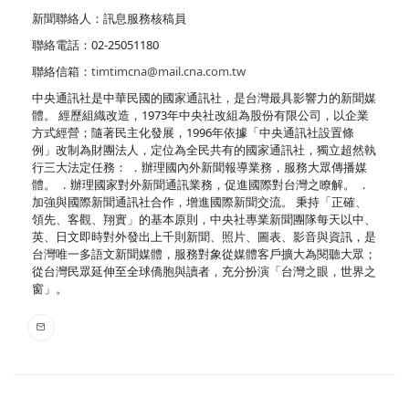
新聞聯絡人：訊息服務核稿員
聯絡電話：02-25051180
聯絡信箱：
timtimcna@mail.cna.com.tw
中央通訊社是中華民國的國家通訊社，是台灣最具影響力的新聞媒
體。 經歷組織改造，1973年中央社改組為股份有限公司，以企業
方式經營；隨著民主化發展，1996年依據「中央通訊社設置條
例」改制為財團法人，定位為全民共有的國家通訊社，獨立超然執
行三大法定任務： ．辦理國內外新聞報導業務，服務大眾傳播媒
體。 ．辦理國家對外新聞通訊業務，促進國際對台灣之瞭解。 ．
加強與國際新聞通訊社合作，增進國際新聞交流。 秉持「正確、
領先、客觀、翔實」的基本原則，中央社專業新聞團隊每天以中、
英、日文即時對外發出上千則新聞、照片、圖表、影音與資訊，是
台灣唯一多語文新聞媒體，服務對象從媒體客戶擴大為閱聽大眾；
從台灣民眾延伸至全球僑胞與讀者，充分扮演「台灣之眼，世界之
窗」。