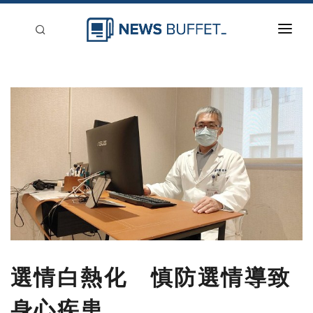
回到首頁
新聞稿分類
登入
刊登
選情白熱化 慎防選情導致
身心疾患