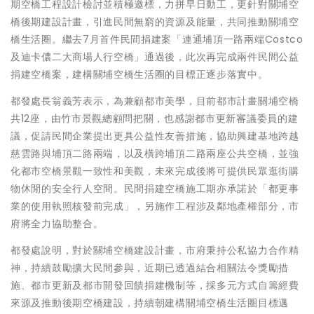
期空橋工程設計檢討並積極邀標，力拼早日動工，更針對關埔空
橋後期建設計畫，引進民間無窮的資源及能量，共同推動關埔空
橋生活圈。繼去7月首件民間捐建案「連通埔頂一路兩端Costco
及迪卡儂二大商場人行空橋」通過後，此次再完成兩件民間公益
捐建空橋案，建構關埔空橋生活圈的目標正逐步落實中。
都發處長翁義芳表示，為兼顧都市美學，目前都市計畫關埔空橋
共12座，由竹市景觀總顧問把關，也感謝都市更新審議委員的建
議，促請民間企業提出更具公益性友善措施，協助興建基地跨越
慈雲路與埔頂二路兩端，以及橫跨埔頂二路兩座公共空橋，並強
化都市空橋景觀一致性和美觀，未來完成後將可提供民眾逛街購
物休閒的安全行人空間。民間捐建空橋施工期亦承諾於「都更事
業的使用執照核發前完成」，另施作工程涉及鄰地產權部分，市
府將全力協助整合。
都發處說明，對於關埔空橋建設計畫，市府秉持公私協力合作精
神，持續鼓勵擴大民間參與，近期已透過結合相關法令獎勵措
施、都市更新及都市開發回饋捐建機制等，採多元方式自籌經費
來源及推動後期空橋建設，持續朝建構關埔空橋生活圈目標邁