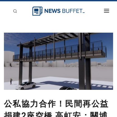
回到首頁
新聞稿分類
登入
刊登
公私協力合作！民間再公益
捐建2座空橋 高虹安：關埔