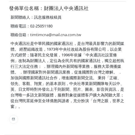
發佈單位名稱：財團法人中央通訊社
新聞聯絡人：訊息服務核稿員
聯絡電話：02-25051180
聯絡信箱：
timtimcna@mail.cna.com.tw
中央通訊社是中華民國的國家通訊社，是台灣最具影響力的新聞媒
體。 經歷組織改造，1973年中央社改組為股份有限公司，以企業
方式經營；隨著民主化發展，1996年依據「中央通訊社設置條
例」改制為財團法人，定位為全民共有的國家通訊社，獨立超然執
行三大法定任務： ．辦理國內外新聞報導業務，服務大眾傳播媒
體。 ．辦理國家對外新聞通訊業務，促進國際對台灣之瞭解。 ．
加強與國際新聞通訊社合作，增進國際新聞交流。 秉持「正確、
領先、客觀、翔實」的基本原則，中央社專業新聞團隊每天以中、
英、日文即時對外發出上千則新聞、照片、圖表、影音與資訊，是
台灣唯一多語文新聞媒體，服務對象從媒體客戶擴大為閱聽大眾；
從台灣民眾延伸至全球僑胞與讀者，充分扮演「台灣之眼，世界之
窗」。