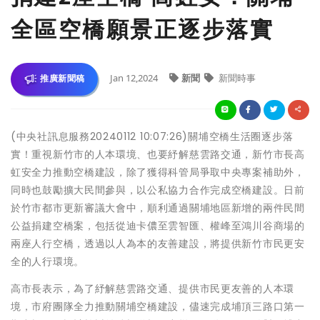
全區空橋願景正逐步落實
Jan 12,2024
新聞
新聞時事
推廣新聞稿
(中央社訊息服務20240112 10:07:26)關埔空橋生活圈逐步落
實！重視新竹市的人本環境、也要紓解慈雲路交通，新竹市長高
虹安全力推動空橋建設，除了獲得科管局爭取中央專案補助外，
同時也鼓勵擴大民間參與，以公私協力合作完成空橋建設。日前
於竹市都市更新審議大會中，順利通過關埔地區新增的兩件民間
公益捐建空橋案，包括從迪卡儂至雲智匯、權峰至鴻川谷商場的
兩座人行空橋，透過以人為本的友善建設，將提供新竹市民更安
全的人行環境。
高市長表示，為了紓解慈雲路交通、提供市民更友善的人本環
境，市府團隊全力推動關埔空橋建設，儘速完成埔頂三路口第一