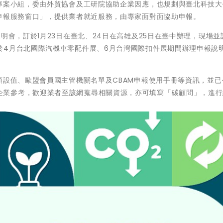
立專案小組，委由外貿協會及工研院協助企業因應，也規劃與臺北科技大
申報服務窗口」，提供業者就近服務，由專家面對面協助申報。
明會，訂於1月23日在臺北、24日在高雄及25日在臺中辦理，現場並
於4月台北國際汽機車零配件展、6月台灣國際扣件展期間辦理申報說
預設值、歐盟會員國主管機關名單及CBAM申報使用手冊等資訊，並已
.tw）供企業參考，歡迎業者至該網蒐尋相關資源，亦可填寫「碳顧問」，進