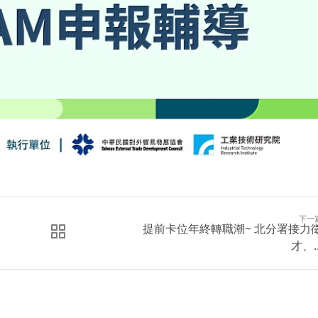
下一
提前卡位年終轉職潮~ 北分署接力
才、..