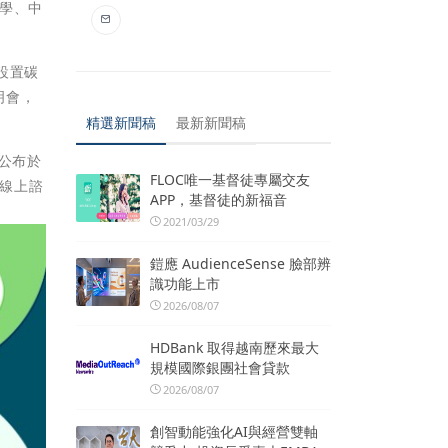
學、中
設置碳
明會，
精選新聞稿
最新新聞稿
公布於
FLOC唯一基督徒專屬交友
行線上諮
APP，基督徒的新福音
2021/03/29
鎧應 AudienceSense 臉部辨
識功能上市
2026/08/07
HDBank 取得越南歷來最大
規模國際銀團社會貸款
2026/08/07
創智動能強化AI與經營雙軸