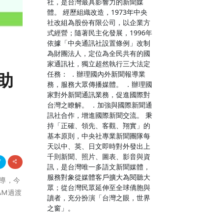
社，是台灣最具影響力的新聞媒
體。 經歷組織改造，1973年中央
社改組為股份有限公司，以企業方
式經營；隨著民主化發展，1996年
依據「中央通訊社設置條例」改制
為財團法人，定位為全民共有的國
家通訊社，獨立超然執行三大法定
任務： ．辦理國內外新聞報導業
助
務，服務大眾傳播媒體。 ．辦理國
家對外新聞通訊業務，促進國際對
台灣之瞭解。 ．加強與國際新聞通
訊社合作，增進國際新聞交流。 秉
持「正確、領先、客觀、翔實」的
基本原則，中央社專業新聞團隊每
天以中、英、日文即時對外發出上
千則新聞、照片、圖表、影音與資
訊，是台灣唯一多語文新聞媒體，
服務對象從媒體客戶擴大為閱聽大
輔導，今
眾；從台灣民眾延伸至全球僑胞與
AM過渡
讀者，充分扮演「台灣之眼，世界
之窗」。