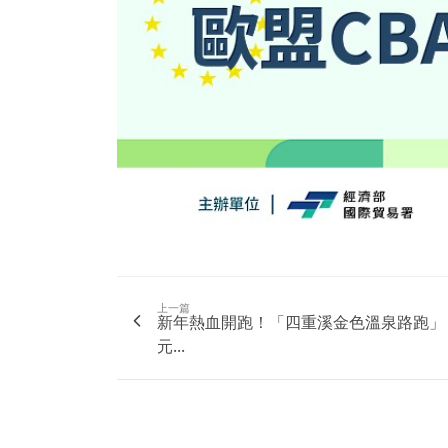
上一篇
新年熱血開跑！「四重溪金色溫泉路跑」
元...