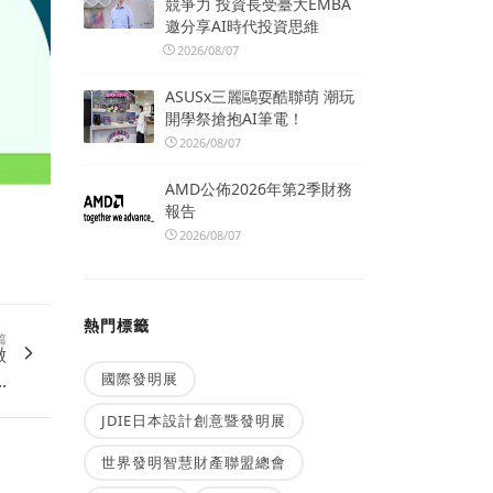
競爭力 投資長受臺大EMBA
邀分享AI時代投資思維
2026/08/07
ASUSx三麗鷗耍酷聯萌 潮玩
開學祭搶抱AI筆電！
2026/08/07
AMD公佈2026年第2季財務
報告
2026/08/07
熱門標籤
篇
徵
國際發明展
.
JDIE日本設計創意暨發明展
世界發明智慧財產聯盟總會