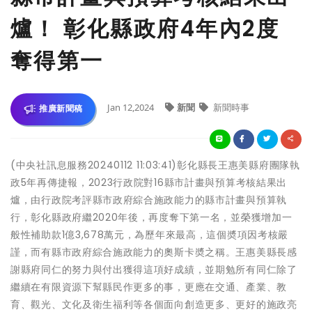
爐！ 彰化縣政府4年內2度
奪得第一
Jan 12,2024
新聞
新聞時事
推廣新聞稿
(中央社訊息服務20240112 11:03:41)彰化縣長王惠美縣府團隊執
政5年再傳捷報，2023行政院對16縣市計畫與預算考核結果出
爐，由行政院考評縣市政府綜合施政能力的縣市計畫與預算執
行，彰化縣政府繼2020年後，再度奪下第一名，並榮獲增加一
般性補助款1億3,678萬元，為歷年來最高，這個奬項因考核嚴
謹，而有縣市政府綜合施政能力的奧斯卡奬之稱。王惠美縣長感
謝縣府同仁的努力與付出獲得這項好成績，並期勉所有同仁除了
繼續在有限資源下幫縣民作更多的事，更應在交通、產業、教
育、觀光、文化及衛生福利等各個面向創造更多、更好的施政亮