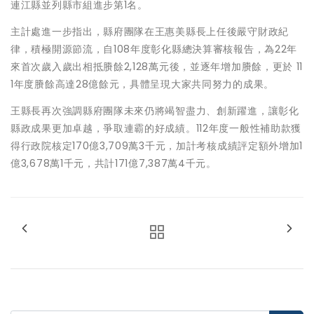
連江縣並列縣市組進步第1名。
主計處進一步指出，縣府團隊在王惠美縣長上任後嚴守財政紀
律，積極開源節流，自108年度彰化縣總決算審核報告，為22年
來首次歲入歲出相抵賸餘2,128萬元後，並逐年增加賸餘，更於 11
1年度賸餘高達28億餘元，具體呈現大家共同努力的成果。
王縣長再次強調縣府團隊未來仍將竭智盡力、創新躍進，讓彰化
縣政成果更加卓越，爭取連霸的好成績。112年度一般性補助款獲
得行政院核定170億3,709萬3千元，加計考核成績評定額外增加1
億3,678萬1千元，共計171億7,387萬4千元。