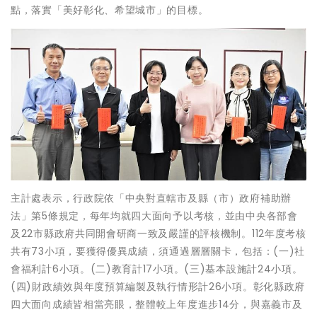
點，落實「美好彰化、希望城市」的目標。
主計處表示，行政院依「中央對直轄市及縣（市）政府補助辦
法」第5條規定，每年均就四大面向予以考核，並由中央各部會
及22市縣政府共同開會研商一致及嚴謹的評核機制。112年度考核
共有73小項，要獲得優異成績，須通過層層關卡，包括：(一)社
會福利計6小項。(二)教育計17小項。(三)基本設施計24小項。
(四)財政績效與年度預算編製及執行情形計26小項。彰化縣政府
四大面向成績皆相當亮眼，整體較上年度進步14分，與嘉義市及