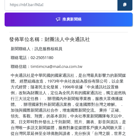
推廣新聞稿
發佈單位名稱：財團法人中央通訊社
新聞聯絡人：訊息服務核稿員
聯絡電話：02-25051180
聯絡信箱：
timtimcna@mail.cna.com.tw
中央通訊社是中華民國的國家通訊社，是台灣最具影響力的新聞媒
體。 經歷組織改造，1973年中央社改組為股份有限公司，以企業
方式經營；隨著民主化發展，1996年依據「中央通訊社設置條
例」改制為財團法人，定位為全民共有的國家通訊社，獨立超然執
行三大法定任務： ．辦理國內外新聞報導業務，服務大眾傳播媒
體。 ．辦理國家對外新聞通訊業務，促進國際對台灣之瞭解。 ．
加強與國際新聞通訊社合作，增進國際新聞交流。 秉持「正確、
領先、客觀、翔實」的基本原則，中央社專業新聞團隊每天以中、
英、日文即時對外發出上千則新聞、照片、圖表、影音與資訊，是
台灣唯一多語文新聞媒體，服務對象從媒體客戶擴大為閱聽大眾；
從台灣民眾延伸至全球僑胞與讀者，充分扮演「台灣之眼，世界之