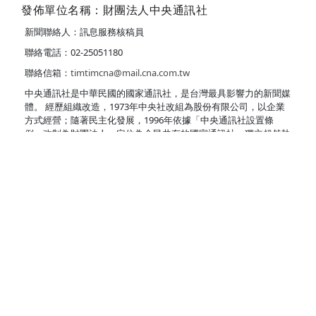
發佈單位名稱：財團法人中央通訊社
新聞聯絡人：訊息服務核稿員
聯絡電話：02-25051180
聯絡信箱：
timtimcna@mail.cna.com.tw
中央通訊社是中華民國的國家通訊社，是台灣最具影響力的新聞媒
體。 經歷組織改造，1973年中央社改組為股份有限公司，以企業
方式經營；隨著民主化發展，1996年依據「中央通訊社設置條
例」改制為財團法人，定位為全民共有的國家通訊社，獨立超然執
行三大法定任務： ．辦理國內外新聞報導業務，服務大眾傳播媒
體。 ．辦理國家對外新聞通訊業務，促進國際對台灣之瞭解。 ．
加強與國際新聞通訊社合作，增進國際新聞交流。 秉持「正確、
領先、客觀、翔實」的基本原則，中央社專業新聞團隊每天以中、
英、日文即時對外發出上千則新聞、照片、圖表、影音與資訊，是
台灣唯一多語文新聞媒體，服務對象從媒體客戶擴大為閱聽大眾；
從台灣民眾延伸至全球僑胞與讀者，充分扮演「台灣之眼，世界之
窗」。