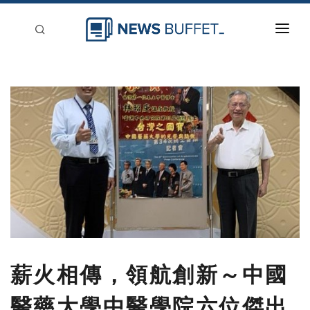
回到首頁
新聞稿分類
登入
刊登
薪火相傳，領航創新～中國
醫藥大學中醫學院六位傑出