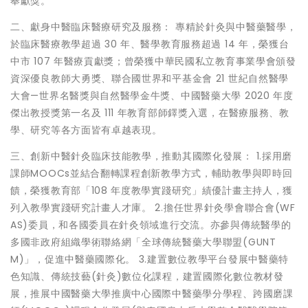
奉獻獎。
二、獻身中醫臨床醫療研究及服務： 專精於針灸與中醫藥醫學，
於臨床醫療教學超過 30 年、醫學教育服務超過 14 年，榮獲台
中市 107 年醫療貢獻獎；曾榮獲中華民國私立教育事業學會頒發
資深優良教師大勇獎、聯合國世界和平基金會 21 世紀自然醫學
大會—世界名醫獎與自然醫學金牛獎、中國醫藥大學 2020 年度
傑出教授獎第一名及 111 年教育部師鐸獎入選，在醫療服務、教
學、研究等各方面皆有卓越表現。
三、創新中醫針灸臨床技能教學，推動其國際化發展： 1.採用磨
課師MOOCs並結合翻轉課程創新教學方式，輔助教學與即時回
饋，榮獲教育部「108 年度教學實踐研究」績優計畫主持人，獲
列入教學實踐研究計畫人才庫。 2.擔任世界針灸學會聯合會(WF
AS)委員，和各國委員在針灸領域進行交流。亦參與傳統醫學的
多國非政府組織學術聯絡網「全球傳統醫藥大學聯盟(GUNT
M)」，促進中醫藥國際化。 3.建置數位教學平台發展中醫藥特
色知識、傳統技藝(針灸)數位化課程，建置國際化數位教材發
展，推展中國醫藥大學推廣中心國際中醫藥學分學程、跨國磨課