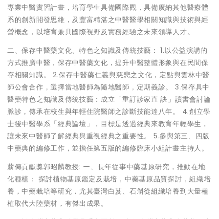
專業中醫實習計畫，培育學生具備國際觀，具備廣納其他醫療體
系的創新開發思維，及豐富精湛之中醫醫學相關知識與技術與經
營概念，以培育兼具國際視野及實務經驗之未來領導人才。
二、保存中醫藥文化、特色之知識及傳統技藝： 1.以公益演講的
方式推廣中醫，保存中醫藥文化，提升中醫整體形象與在民間保
存相關知識。 2.保存中醫藥仁義與慈悲之文化，定點與雲林中醫
師公會合作，選擇當地醫師為隨地醫師，定期義診。 3.保存具中
醫藥特色之知識及傳統技藝：成立「重訂診家直 訣」讀書會討論
脈診，傳承在校生與年輕住院醫師之診斷技能達八年。 4.創立學
士後中醫學系「經典論壇」，目標是透過經典來教育年輕學生，
讓未來中醫師了解經典與重視經典之重要性。 5.參與第三、四版
中藥典的編修工作，並擔任第五版的編修臨床小組計畫主持人。
薪傳貢獻獎郭昭麟教授: 一、長年從事中藥基原研究，推動在地
化種植： 探討植物基原鑑定及栽培，中藥基原品質探討，組織培
養，中藥栽培等研究，尤其臺灣白芨、石斛從組織培養到大量種
植取代大陸藥材，有傑出成果。