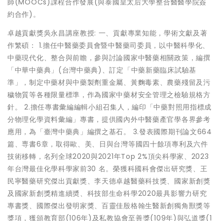
師(MOOCs)課程合作發展(與泰國皇太后大學整合醫醫學院簽
約合作)。
卓越貢獻獎吳永昌講座教授: 一、貢獻專業知能，學術文獻及著
作繁碩： 1.擔任中醫藥委員會暨中醫藥司委員，以中醫科學化、
中藥現代化、整合與前瞻，參與討論國家中醫藥相關政策，編撰
「中華中藥典」(台灣中藥典)、訂定「中藥新藥臨床試驗基
準」，制定中藥材與中藥製劑重金屬、黃麴毒素、農藥殘留及污
穢物質等各種限量標準，作為國家中藥材安全管理之檢驗規格方
針。 2.擔任專書彙編編輯小組召集人，編印「中藥對照用指標成
分物理化學資料彙編」專書，提供國內外中醫藥產官學各界參考
應用，為「臺灣中藥典」編撰之基石。 3.發表國際期刊論文664
篇、専書6章，取得歐、美、日與台灣等國四十餘項專利及六件
技術移轉，名列全球2020與2021年Top 2%頂尖科學家、2023
年台灣最佳化學科學家前30 名。榮獲科國科會傑出研究獎、王
民寧醫藥研究傑出貢獻獎、李天德卓越醫藥科技獎、國家新創獎
及國家新創獎精進續奬、科技部生命科學2020最具影響力研究
專書獎、國際傑出發明家獎、百靈佳殷格翰生醫新創獨角獸獎等
獎項，獲頒教育部(106年)及私教協會至善獎(109年)與弘道獎(1