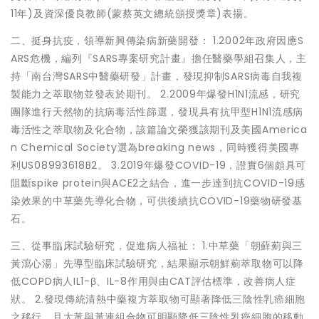
11年)及資深優良教師(蒙蔡英文總統頒授獎章)表揚。
二、挺身抗疫，領導新興傳染病新藥開發： 1.2002年政府因應S
ARS危機，編列『SARS專案研究計畫』擔任醫藥學組召集人，主
持「南台灣SARS中醫藥研發」計畫，發現抑制SARS病毒自我複
製能力之萃取物並發表於期刊。 2.2009年爆發H1N1流感，研究
團隊進行天然物的抗病毒活性篩選，發現具有抗甲型H1N1流感病
毒活性之萃取物及化合物，該篇論文榮獲該期刊及美國America
n Chemical Society選為breaking news，同時獲得美國專
利US08993618B2。 3.2019年爆發COVID-19，證實6個頗具可
阻斷spike protein與ACE2之結合，進一步達到抗COVID-19感
染效果的中草藥先導化合物，可供後續抗COVID-19藥物研發基
石。
三、從事臨床試驗研究，促進病人福祉： 1.中草藥「朝蘚薊與三
黃瀉心湯」先導型臨床試驗研究，結果顯示朝鮮薊萃取物可以降
低COPD病人IL1-β、IL-8作用與由CAT評估標準，改善病人症
狀。 2.發現傳統清熱中藥複方萃取物可顯著降低三陰性乳癌細胞
之移行，且大黃與黃連組合物可明顯降低三陰性乳癌細胞的移動