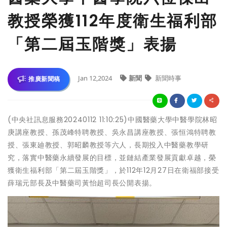
教授榮獲112年度衛生福利部
「第二屆玉階獎」表揚
Jan 12,2024
新聞
新聞時事
推廣新聞稿
(中央社訊息服務20240112 11:10:25)中國醫藥大學中醫學院林昭
庚講座教授、孫茂峰特聘教授、吳永昌講座教授、張恒鴻特聘教
授、張東廸教授、郭昭麟教授等六人，長期投入中醫藥教學研
究，落實中醫藥永續發展的目標，並鏈結產業發展貢獻卓越，榮
獲衛生福利部「第二屆玉階獎」，於112年12月27日在衛福部接受
薛瑞元部長及中醫藥司黃怡超司長公開表揚。