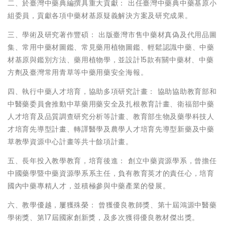
二、於臺灣中藥典編撰具重大貢獻： 出任臺灣中藥典中藥基原小
組委員，貢獻各項中藥材基原疑義解決方案及研究成果。
三、學術及研究著作豐碩： 出版臺灣市售中藥材真偽及代用品圖
集、常用中藥材圖鑑、常見藥用植物圖鑑、輕鬆認識中藥、中藥
材基原與鑑別方法、藥用植物學，並設計15款有關中藥材、中藥
方劑及臺灣常用青草等中藥用藥安全海報。
四、執行中藥人才培育，協助多項研究計畫： 協助協助教育部和
中醫藥委員會推動中草藥用藥安全及扎根教育計畫、衛福部中藥
人才培育及品質調查研究分析等計畫、教育部生物及藥學科技人
才培育先導型計畫、轉譯醫學及農學人才培育先導型新藥及中藥
草教學資源中心計畫等共十餘項計畫。
五、長年投入教學教育，培育後進： 創立中藥資源學系，曾擔任
中國藥學暨中藥資源學系系主任，負有教育英才的責任心，培育
國內中藥專精人才，並積極參與中藥產業的發展。
六、教學優越，屢獲殊榮： 曾獲優良教師獎、第十屆鴻源中醫藥
學術獎、第17屆國家創新獎，及多次獲得優良教材傑出獎。