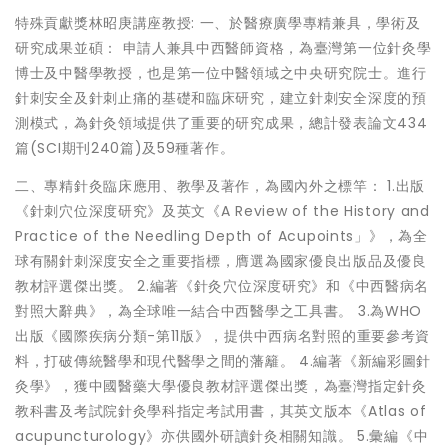
特殊貢獻獎林昭庚講座教授: 一、於醫療廣學專精兼具，學術及
研究成果並碩： 申請人兼具中西醫師資格，為臺灣第一位針灸學
博士及中醫學教授，也是第一位中醫領域之中央研究院士。進行
針刺安全及針刺止痛的基礎和臨床研究，建立針刺安全深度的預
測模式，為針灸領域提供了重要的研究成果，總計發表論文434
篇(SCI期刊240篇)及59種著作。
二、專精針灸臨床應用、教學及著作，為國內外之標竿： 1.出版
《針刺穴位深度研究》及英文《A Review of the History and
Practice of the Needling Depth of Acupoints」》，為全
球有關針刺深度安全之重要指標，膺選為國家優良出版品及優良
教材評選傑出獎。 2.編著《針灸穴位深度研究》和《中西醫病名
對照大辭典》，為全球唯一結合中西醫學之工具書。 3.為WHO
出版《國際疾病分類-第11版》，提供中西病名對照的重要參考資
料，打破傳統醫學和現代醫學之間的藩籬。 4.編著《新編彩圖針
灸學》，獲中國醫藥大學優良教材評選傑出獎，為臺灣指定針灸
教科書及考試院針灸學科指定考試用書，其英文版本《Atlas of
acupuncturology》亦供國外研讀針灸相關知識。 5.彙編《中