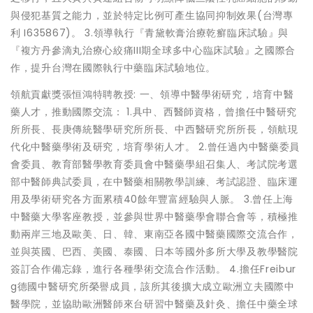
與侵犯基質之能力，並於特定比例可產生協同抑制效果(台灣專
利 I635867)。 3.領導執行『青黛軟膏治療乾癬臨床試驗』與
『複方丹參滴丸治療心絞痛III期全球多中心臨床試驗』之國際合
作，提升台灣在國際執行中藥臨床試驗地位。
領航貢獻獎張恒鴻特聘教授: 一、領導中醫學術研究，培育中醫
藥人才，推動國際交流： 1.具中、西醫師資格，曾擔任中醫研究
所所長、長庚傳統醫學研究所所長、中西醫研究所所長，領航現
代化中醫藥學術及研究，培育學術人才。 2.曾任過內中醫藥委員
會委員、教育部醫學教育委員會中醫藥學組召集人、考試院考選
部中醫師典試委員，在中醫藥相關教學訓練、考試認證、臨床運
用及學術研究各方面累積40餘年豐富經驗與人脈。 3.曾任上海
中醫藥大學客座教授，並參與世界中醫藥學會聯合會等，積極推
動兩岸三地及歐美、日、韓、東南亞各國中醫藥國際交流合作，
並與英國、巴西、美國、泰國、日本等國外多所大學及教學醫院
簽訂合作備忘錄，進行各種學術交流合作活動。 4.擔任Freibur
g德國中醫研究所榮譽成員，該所其後擴大成立歐洲立夫國際中
醫學院，並協助歐洲醫師來台研習中醫藥及針灸、擔任中藥全球