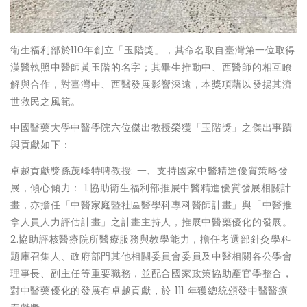
衛生福利部於110年創立「玉階獎」，其命名取自臺灣第一位取得
漢醫執照中醫師黃玉階的名字；其畢生推動中、西醫師的相互瞭
解與合作，對臺灣中、西醫發展影響深遠，本獎項藉以發揚其濟
世救民之風範。
中國醫藥大學中醫學院六位傑出教授榮獲「玉階獎」之傑出事蹟
與貢獻如下：
卓越貢獻獎孫茂峰特聘教授: 一、支持國家中醫精進優質策略發
展，傾心傾力： 1.協助衛生福利部推展中醫精進優質發展相關計
畫，亦擔任「中醫家庭暨社區醫學科專科醫師計畫」與「中醫推
拿人員人力評估計畫」之計畫主持人，推展中醫藥優化的發展。
2.協助評核醫療院所醫療服務與教學能力，擔任考選部針灸學科
題庫召集人、政府部門其他相關委員會委員及中醫相關各公學會
理事長、副主任等重要職務，並配合國家政策協助產官學整合，
對中醫藥優化的發展有卓越貢獻，於 111 年獲總統頒發中醫醫療