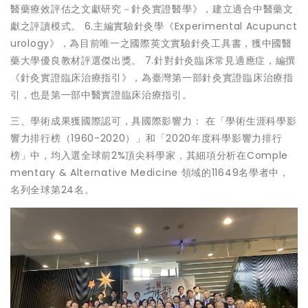
醫藥療效評估之文獻研究－針灸實證醫學》，建立適合中醫藥文
獻之評讀模式。 6.主編實驗針灸學《Experimental Acupunct
urology》，為目前唯一之國際英文實驗針灸工具書，獲中國醫
藥大學優良教材評選傑出獎。 7.針對針灸臨床常見適應症，編撰
《針灸實證臨床治療指引》，為臺灣第一部針灸實證臨床治療指
引，也是第一部中醫實證臨床治療指引。
三、學術成果獲國際認可，具國際影響力： 在「學術生涯科學影
響力排行榜（1960-2020）」和「2020年度科學影響力排行
榜」中，均入選全球前2%頂尖科學家，其細項分析在Comple
mentary & Alternative Medicine 領域的11649名學者中，
名列全球第24名。