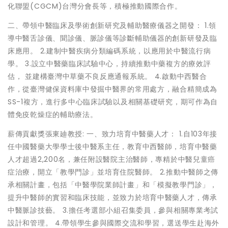
化聯盟(CGCM)台灣分會長等，積極推動國際合作。
二、帶領中醫臨床及學術創新研究及輔助醫療儀器之開發： 1.領
導中醫舌診儀、聞診儀、脈診儀等診斷輔助儀器的創新研發及臨
床應用。 2.建制中醫疾病分類編碼系統，以應用於中醫流行病
學。 3.設立中醫藥臨床試驗中心，持續推動中藥複方的療效評
估， 並建構臺灣中草藥不良反應通報系統。 4.啟動中西醫合
作，從臺灣健保資料庫中發掘中醫界的常用處方，融合精簡成為
SS-1複方，進行多中心臨床試驗以及相關基礎研究，期可作為自
體免疫乾燥症的輔助療法。
薪傳貢獻獎張東廸教授: 一、致力培育中醫藥人才： 1.自103年接
任中國醫藥大學學士後中醫系主任，教育中西醫師，培育中醫藥
人才超過2,200名，兼任附設醫院主治醫師，專精於中醫兒童癌
症治療，開立「教學門診」並培育住院醫師。 2.推動中醫師之傳
承相關計畫，包括「中醫學院業師計畫」和「模擬教學門診」，
提升中醫師的實習和臨床技能，並致力於培育中醫藥人才，傳承
中醫脈診技藝。 3.擔任考選部小組召集委員，參與相關專業考試
設計和管理。 4.帶領學生參與國際交流和學習，選送學生赴海外