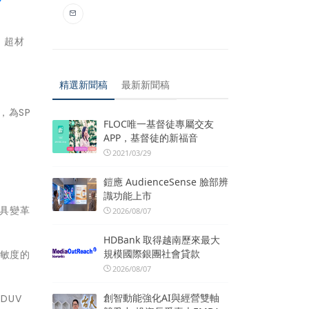
、超材
精選新聞稿
最新新聞稿
，為SP
FLOC唯一基督徒專屬交友
APP，基督徒的新福音
2021/03/29
鎧應 AudienceSense 臉部辨
識功能上市
深具變革
2026/08/07
HDBank 取得越南歷來最大
規模國際銀團社會貸款
靈敏度的
2026/08/07
創智動能強化AI與經營雙軸
DUV