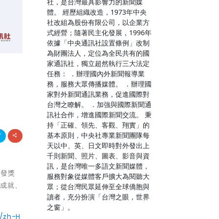
社，是台灣最具影響力的新聞媒
體。 經歷組織改造，1973年中央
社改組為股份有限公司，以企業方
式經營；隨著民主化發展，1996年
依據「中央通訊社設置條例」改制
為財團法人，定位為全民共有的國
家通訊社，獨立超然執行三大法定
任務： ．辦理國內外新聞報導業
務，服務大眾傳播媒體。 ．辦理國
家對外新聞通訊業務，促進國際對
台灣之瞭解。 ．加強與國際新聞通
訊社合作，增進國際新聞交流。 秉
持「正確、領先、客觀、翔實」的
基本原則，中央社專業新聞團隊每
天以中、英、日文即時對外發出上
千則新聞、照片、圖表、影音與資
訊，是台灣唯一多語文新聞媒體，
頒發獎
服務對象從媒體客戶擴大為閱聽大
術成就、
眾；從台灣民眾延伸至全球僑胞與
讀者，充分扮演「台灣之眼，世界
之窗」。
/zh-H