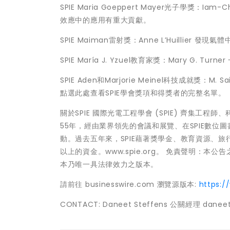
SPIE Maria Goeppert Mayer光子學獎
效應中的應用有重大貢獻。
SPIE Maiman雷射獎：Anne L’Huillie
SPIE María J. Yzuel教育家獎：Mary G.
SPIE Aden和Marjorie Meinel科技成就獎
點選此處查看SPIE學會獎項和得獎者的完整名單。
關於SPIE 國際光電工程學會 (SPIE) 齊集
55年，經由業界領先的會議和展覽、在SPIE數
動。過去五年來，SPIE藉著獎學金、教育資源、
以上的資金。www.spie.org。 免責聲明
本乃唯一具法律效力之版本。
請前往 businesswire.com 瀏覽源版本:
https:
CONTACT: Daneet Steffens 公關經理 daneets@