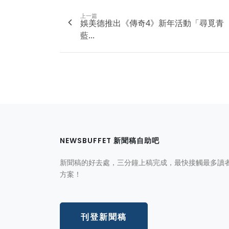
上一篇
娛美德推出《傳奇4》新年活動「尋覓青
藍...
NEWSBUFFET 新聞稿自助吧
新聞稿的好去處，三分鐘上稿完成，最快接觸最多讀
方案！
刊登新聞稿