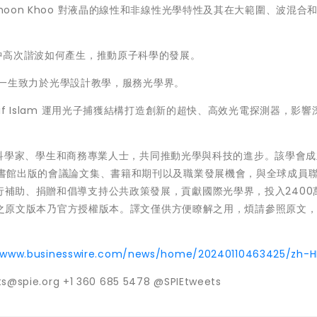
：Iam-Choon Khoo 對液晶的線性和非線性光學特性及其在大範圍、波混合
r 發現氣體中高次諧波如何產生，推動原子科學的發展。
 Turner 一生致力於光學設計教學，服務光學界。
：M. Saif Islam 運用光子捕獲結構打造創新的超快、高效光電探測器，影
工程師、科學家、學生和商務專業人士，共同推動光學與科技的進步。該學會成
位圖書館出版的會議論文集、書籍和期刊以及職業發展機會，與全球成員
旅行補助、捐贈和倡導支持公共政策發展，貢獻國際光學界，投入2400
：本公告之原文版本乃官方授權版本。譯文僅供方便瞭解之用，煩請參照原文
//www.businesswire.com/news/home/20240110463425/zh-H
spie.org +1 360 685 5478 @SPIEtweets