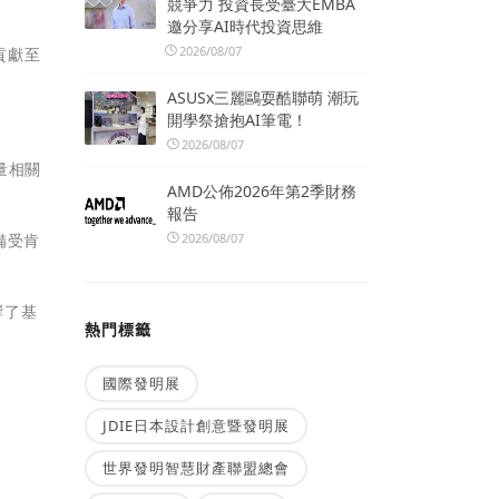
競爭力 投資長受臺大EMBA
邀分享AI時代投資思維
2026/08/07
有貢獻至
ASUSx三麗鷗耍酷聯萌 潮玩
開學祭搶抱AI筆電！
2026/08/07
計量相關
AMD公佈2026年第2季財務
報告
2026/08/07
，備受肯
響了基
熱門標籤
國際發明展
JDIE日本設計創意暨發明展
世界發明智慧財產聯盟總會