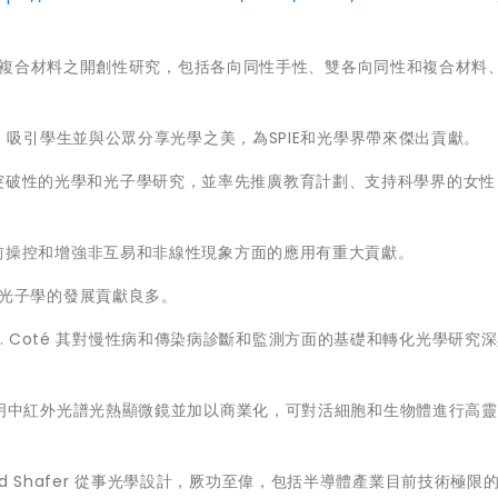
進行電磁場中的複合材料之開創性研究，包括各向同性手性、雙各向同性和複合材料
系統設計、吸引學生並與公眾分享光學之美，為SPIE和光學界帶來傑出貢獻。
unlop 進行突破性的光學和光子學研究，並率先推廣教育計劃、支持科學界的女性
及其在波前操控和增強非互易和非線性現象方面的應用有重大貢獻。
和莫爾光子學的發展貢獻良多。
erard L. Coté 其對慢性病和傳染病診斷和監測方面的基礎和轉化光學研究
eng 發明中紅外光譜光熱顯微鏡並加以商業化，可對活細胞和生物體進行高
計獎：David Shafer 從事光學設計，厥功至偉，包括半導體產業目前技術極限的