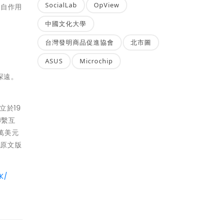
SocialLab
OpView
和自作用
中國文化大學
台灣發明商品促進協會
北市圖
ASUS
Microchip
響深遠。
立於19
聯繫互
萬美元
，原文版
K/