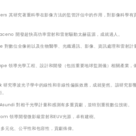
Kyle J. Myers 其研究著重科學在影像方法的監管評估中的作用，對影像科學
lara Saraceno 開發超快高功率雷射和雷射驅動太赫茲源，成就過人。
n Czarske 對數位全像術以及生物醫學、光纖通訊、影像、資訊處理和雷射
s U. Kampe 領導光學工程、設計和開發（包括重要地球監測儀）相關產業
 R. Menyuk 研究導波光子學中的線性和非線性偏振效應，成就斐然。該研究影
術。
Anand Asundi 對相干光學計量和感測有多重貢獻，並特別重視數位技術。
 Sandstrom 領導開發微影級雷射和EUV光源，卓有建樹。
STEM的多元化、公平性和包容性，貢獻殊偉。