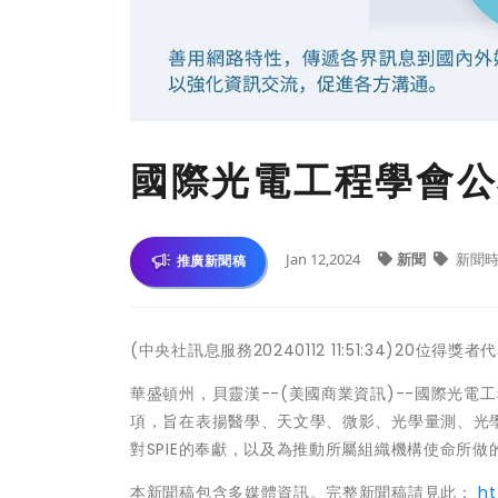
國際光電工程學會公
Jan 12,2024
新聞
新聞時
推廣新聞稿
(中央社訊息服務20240112 11:51:34)20
華盛頓州，貝靈漢--(美國商業資訊)--國際光電工
項，旨在表揚醫學、天文學、微影、光學量測、光
對SPIE的奉獻，以及為推動所屬組織機構使命所做
本新聞稿包含多媒體資訊。完整新聞稿請見此：
ht