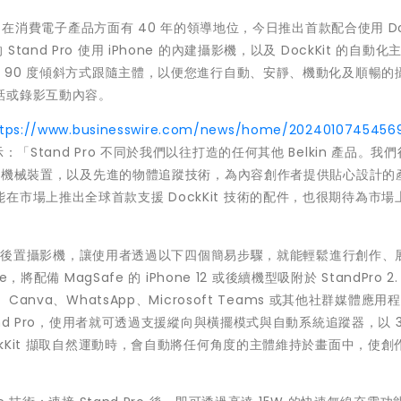
n 在消費電子產品方面有 40 年的領導地位，今日推出首款配合使用 Doc
的 Stand Pro 使用 iPhone 的內建攝影機，以及 DockKit 的自動
和 90 度傾斜方式跟隨主體，以便您進行自動、安靜、機動化及順暢的
話或錄影互動內容。
ttps://www.businesswire.com/news/home/2024010745456
 表示：「Stand Pro 不同於我們以往打造的任何其他 Belkin 產品。我
回應式機械裝置，以及先進的物體追蹤技術，為內容創作者提供貼心設計的
市場上推出全球首款支援 DockKit 技術的配件，也很期待為市場
用前置和後置攝影機，讓使用者透過以下四個簡易步驟，就能輕鬆進行創作、
配備 MagSafe 的 iPhone 12 或後續機型吸附於 StandPro 2.
kTok、Canva、WhatsApp、Microsoft Teams 或其他社群媒體應
and Pro，使用者就可透過支援縱向與橫擺模式與自動系統追蹤器，以 3
ckKit 擷取自然運動時，會自動將任何角度的主體維持於畫面中，使創