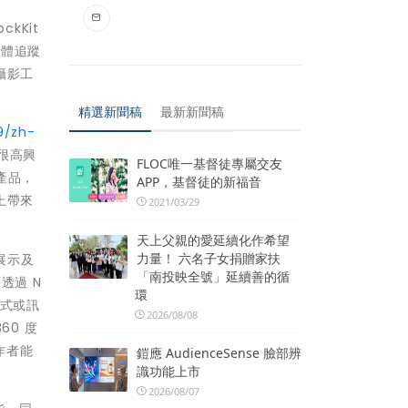
kKit
化主體追蹤
攝影工
精選新聞稿
最新新聞稿
9/zh-
們很高興
FLOC唯一基督徒專屬交友
產品，
APP，基督徒的新福音
上帶來
2021/03/29
天上父親的愛延續化作希望
力量！ 六名子女捐贈家扶
展示及
「南投映全號」延續善的循
 透過 N
環
用程式或訊
2026/08/08
60 度
作者能
鎧應 AudienceSense 臉部辨
識功能上市
2026/08/07