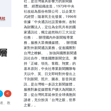
社，是台灣最具影響力的新聞媒
體。 經歷組織改造，1973年中央
社改組為股份有限公司，以企業方
式經營；隨著民主化發展，1996年
依據「中央通訊社設置條例」改制
為財團法人，定位為全民共有的國
家通訊社，獨立超然執行三大法定
任務： ．辦理國內外新聞報導業
務，服務大眾傳播媒體。 ．辦理國
家對外新聞通訊業務，促進國際對
高層
台灣之瞭解。 ．加強與國際新聞通
訊社合作，增進國際新聞交流。 秉
持「正確、領先、客觀、翔實」的
基本原則，中央社專業新聞團隊每
天以中、英、日文即時對外發出上
千則新聞、照片、圖表、影音與資
訊，是台灣唯一多語文新聞媒體，
服務對象從媒體客戶擴大為閱聽大
眾；從台灣民眾延伸至全球僑胞與
讀者，充分扮演「台灣之眼，世界
攝製者、教
之窗」。