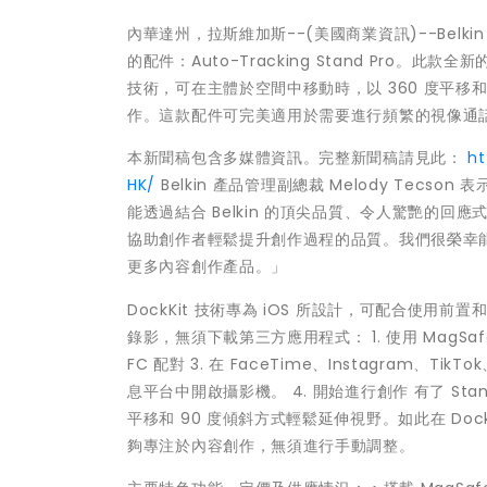
內華達州，拉斯維加斯--(美國商業資訊)--Belki
的配件：Auto-Tracking Stand Pro。此款全新
技術，可在主體於空間中移動時，以 360 度平移
作。這款配件可完美適用於需要進行頻繁的視像通
本新聞稿包含多媒體資訊。完整新聞稿請見此：
h
HK/
Belkin 產品管理副總裁 Melody Tecson
能透過結合 Belkin 的頂尖品質、令人驚艷的
協助創作者輕鬆提升創作過程的品質。我們很榮幸能在
更多內容創作產品。」
DockKit 技術專為 iOS 所設計，可配合使
錄影，無須下載第三方應用程式： 1. 使用 MagSafe，將
FC 配對 3. 在 FaceTime、Instagram、Ti
息平台中開啟攝影機。 4. 開始進行創作 有了 St
平移和 90 度傾斜方式輕鬆延伸視野。如此在 Do
夠專注於內容創作，無須進行手動調整。