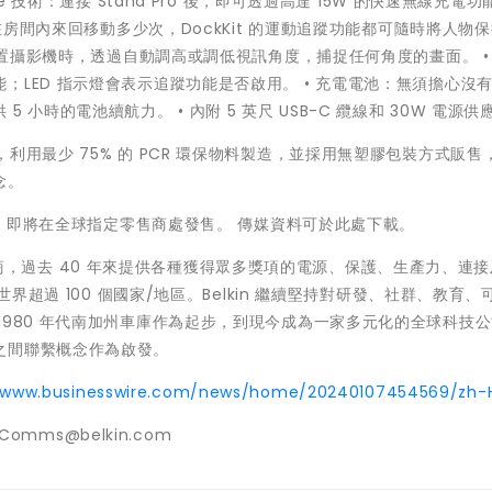
 技術：連接 Stand Pro 後，即可透過高達 15W 的快速無線充電功
物在房間內來回移動多少次，DockKit 的運動追蹤功能都可隨時將人物
或後置攝影機時，透過自動調高或調低視訊角度，捕捉任何角度的畫面。 •
LED 指示燈會表示追蹤功能是否啟用。 • 充電電池：無須擔心沒
小時的電池續航力。 • 內附 5 英尺 USB-C 纜線和 30W 電源供
責任的方式，利用最少 75% 的 PCR 環保物料製造，並採用無塑膠包裝方式販
念。
幣$1,398，即將在全球指定零售商處發售。 傳媒資料可於此處下載。
件領導廠商，過去 40 年來提供各種獲得眾多獎項的電源、保護、生產力、連
世界超過 100 個國家/地區。Belkin 繼續堅持對研發、社群、教育、
1980 年代南加州車庫作為起步，到現今成為一家多元化的全球科技
之間聯繫概念作為啟發。
//www.businesswire.com/news/home/20240107454569/zh-
omms@belkin.com