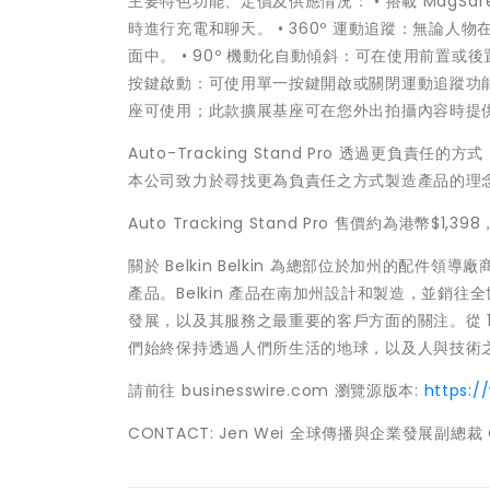
主要特色功能、定價及供應情況： • 搭載 MagSafe
時進行充電和聊天。 • 360º 運動追蹤：無論人
面中。 • 90º 機動化自動傾斜：可在使用前置
按鍵啟動：可使用單一按鍵開啟或關閉運動追蹤功能；
座可使用；此款擴展基座可在您外出拍攝內容時提供 5 
Auto-Tracking Stand Pro 透過更負
本公司致力於尋找更為負責任之方式製造產品的理
Auto Tracking Stand Pro 售價約為港
關於 Belkin Belkin 為總部位於加州的配
產品。Belkin 產品在南加州設計和製造，並銷往全
發展，以及其服務之最重要的客戶方面的關注。從 
們始終保持透過人們所生活的地球，以及人與技術
請前往 businesswire.com 瀏覽源版本:
https:
CONTACT: Jen Wei 全球傳播與企業發展副總裁 C