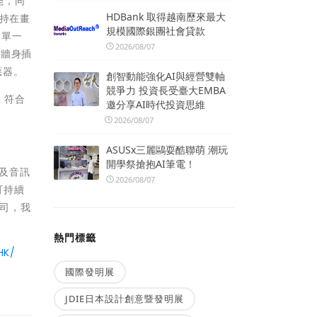
能，同
HDBank 取得越南歷來最大
保持在畫
規模國際銀團社會貸款
 單一
2026/08/07
有牆身插
應器。
創智動能強化AI與經營雙軸
競爭力 投資長受臺大EMBA
售，符合
邀分享AI時代投資思維
2026/08/07
ASUSx三麗鷗耍酷聯萌 潮玩
開學祭搶抱AI筆電！
接及音訊
2026/08/07
可持續
公司，我
熱門標籤
HK/
國際發明展
JDIE日本設計創意暨發明展