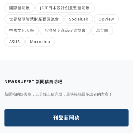
國際發明展
JDIE日本設計創意暨發明展
世界發明智慧財產聯盟總會
SocialLab
OpView
中國文化大學
台灣發明商品促進協會
北市圖
ASUS
Microchip
NEWSBUFFET 新聞稿自助吧
新聞稿的好去處，三分鐘上稿完成，最快接觸最多讀者的方案！
刊登新聞稿