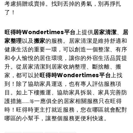
考慮捐贈或賣掉。找到丟掉的勇氣，別再掙扎
了！
旺得時Wondertimes平台
上提供
居家清潔
、
居
家整理
以及
搬家
的服務。居家清潔是維持舒適和
健康生活的重要一環，可以創造一個整潔、有序
和令人愉悅的居住環境，讓你的外宿生活品質提
升。從居家清潔到居家收納整理、斷捨離、搬
家，都可以於
旺得時Wondertimes平台
上找
到！除了協助家具運送，也有專人評估服務項
目。如上下樓搬運、協助家具拆裝、家具完善防
護措施…
…
一應俱全的居家相關服務只在旺得
等
時！旺得時更主打就近服務，您在哪區就會配對
哪區的小幫手，讓整個服務更便利快速。