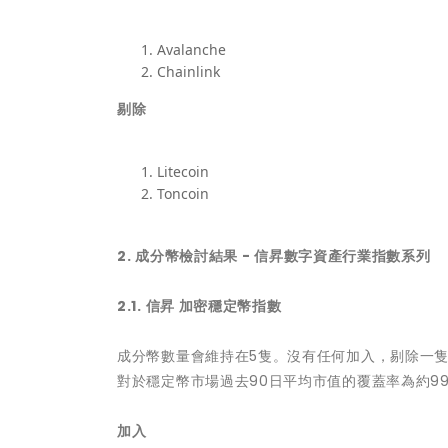
Avalanche
Chainlink
剔除
Litecoin
Toncoin
2.
成分幣檢討結果
-
信昇數字資產行業指數系列
2.1.
信昇 加密穩定幣指數
成分幣數量會維持在5隻。沒有任何加入，剔除一隻
對於穩定幣市場過去90日平均市值的覆蓋率為約99
加入