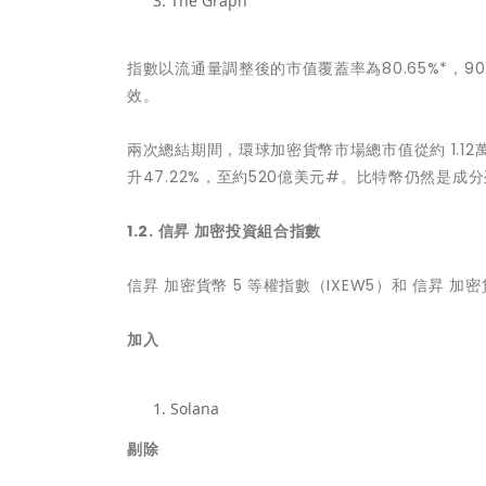
The Graph
指數以流通量調整後的市值覆蓋率為80.65%*，9
效。
兩次總結期間，環球加密貨幣市場總市值從約 1.12萬
升47.22%，至約520億美元#。⽐特幣仍然是成
1.2.
信昇 加密投資組合指數
信昇 加密貨幣 5 等權指數（IXEW5）和 信昇 加密
加入
Solana
剔除