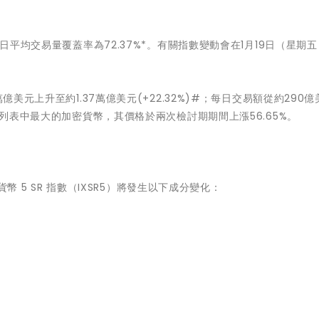
0日平均交易量覆蓋率為72.37%*。有關指數變動會在1月19日（星期
億美元上升至約1.37萬億美元(+22.32%)#；每日交易額從約290
分列表中最⼤的加密貨幣，其價格於兩次檢討期期間上漲56.65%。
貨幣 5 SR 指數（IXSR5）將發生以下成分變化：