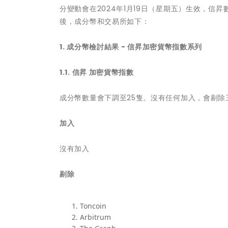
分變動會在2024年1月19日（星期五）生效，信
後，成分幣和交易所如下：
1.
成分幣檢討結果
-
信昇加密貨幣指數系列
1.1.
信昇 加密貨幣指數
成分幣數量會下調至25隻。沒有任何加入，會剔除
加入
沒有加入
剔除
Toncoin
Arbitrum