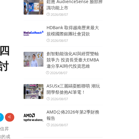
鎧應 AudienceSense 臉部辨
識功能上市
2026/08/07
HDBank 取得越南歷來最大
規模國際銀團社會貸款
2026/08/07
第四
創智動能強化AI與經營雙軸
競爭力 投資長受臺大EMBA
討
邀分享AI時代投資思維
2026/08/07
ASUSx三麗鷗耍酷聯萌 潮玩
開學祭搶抱AI筆電！
2026/08/07
AMD公佈2026年第2季財務
報告
2026/08/07
，信昇
數的成