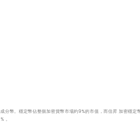
成分幣。穩定幣佔整個加密貨幣市場約9%的市值，而信昇 加密穩定
% 。