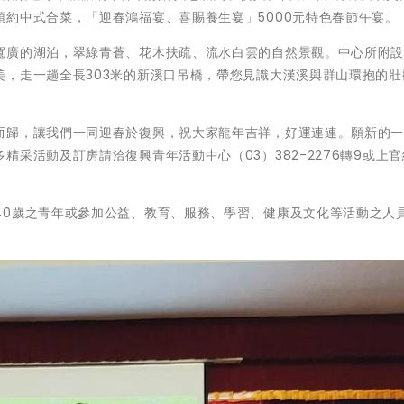
約中式合菜，「迎春鴻福宴、喜賜養生宴」5000元特色春節午宴。
寬廣的湖泊，翠綠青蒼、花木扶疏、流水白雲的自然景觀。中心所附
美，走一趟全長303米的新溪口吊橋，帶您見識大漢溪與群山環抱的壯
而歸，讓我們一同迎春於復興，祝大家龍年吉祥，好運連連。願新的
采活動及訂房請洽復興青年活動中心（03）382-2276轉9或上官
40歲之青年或參加公益、教育、服務、學習、健康及文化等活動之人