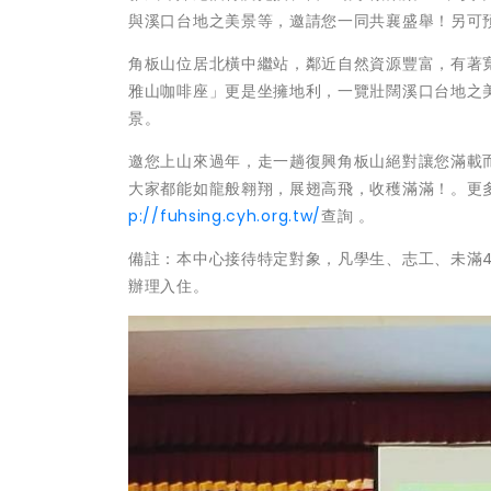
與溪口台地之美景等，邀請您一同共襄盛舉！另可預
角板山位居北橫中繼站，鄰近自然資源豐富，有著
雅山咖啡座」更是坐擁地利，一覽壯闊溪口台地之
景。
邀您上山來過年，走一趟復興角板山絕對讓您滿載
大家都能如龍般翱翔，展翅高飛，收穫滿滿！。更多精
p://fuhsing.cyh.org.tw/
查詢 。
備註：本中心接待特定對象，凡學生、志工、未滿
辦理入住。