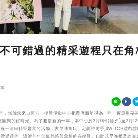
不可錯過的精采遊程只在角
事
龍福齊天過新年，無論您來自何方，復興活動中心把農曆新年視為一年一度最重要
聚的好時光。為了迎接新的一年，本中心於2月9日(除夕)至2月12
有一連串精采豐富的活動，古早味童玩、定靶神射手;SWITCH遊戲
果歡樂遊等，濃濃的年節氣氛將與您相約在復興。自助式早晚餐及欣賞