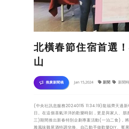
北橫春節住宿首選！
山
Jan 15,2024
新聞
新聞時
推廣新聞稿
(中央社訊息服務20240115 11:34:19)
日。在這個喜氣洋洋的歡樂時刻，更是與家人、朋友團
三)期間推出新春特別企劃專案活動(一泊二食)，將
雅風味雞尾酒特調兌換、自己動手做歡樂DIY、賓