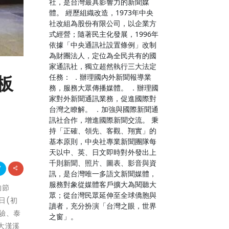
社，是台灣最具影響力的新聞媒
體。 經歷組織改造，1973年中央
社改組為股份有限公司，以企業方
式經營；隨著民主化發展，1996年
依據「中央通訊社設置條例」改制
為財團法人，定位為全民共有的國
家通訊社，獨立超然執行三大法定
任務： ．辦理國內外新聞報導業
板
務，服務大眾傳播媒體。 ．辦理國
家對外新聞通訊業務，促進國際對
台灣之瞭解。 ．加強與國際新聞通
訊社合作，增進國際新聞交流。 秉
持「正確、領先、客觀、翔實」的
基本原則，中央社專業新聞團隊每
天以中、英、日文即時對外發出上
千則新聞、照片、圖表、影音與資
訊，是台灣唯一多語文新聞媒體，
服務對象從媒體客戶擴大為閱聽大
的節
眾；從台灣民眾延伸至全球僑胞與
日(初
讀者，充分扮演「台灣之眼，世界
體驗、泰
之窗」。
大漢溪