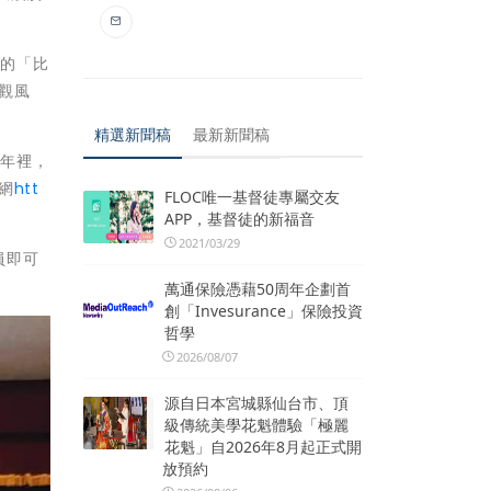
設的「比
觀風
精選新聞稿
最新新聞稿
一年裡，
網
htt
FLOC唯一基督徒專屬交友
APP，基督徒的新福音
2021/03/29
員即可
萬通保險憑藉50周年企劃首
創「Invesurance」保險投資
哲學
2026/08/07
源自日本宮城縣仙台市、頂
級傳統美學花魁體驗「極麗
花魁」自2026年8月起正式開
放預約