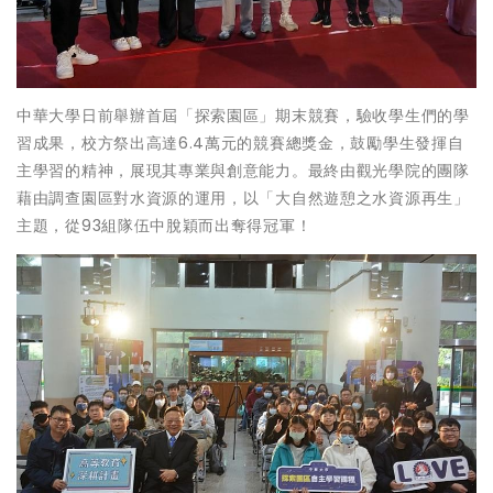
中華大學日前舉辦首屆「探索園區」期末競賽，驗收學生們的學
習成果，校方祭出高達6.4萬元的競賽總獎金，鼓勵學生發揮自
主學習的精神，展現其專業與創意能力。最終由觀光學院的團隊
藉由調查園區對水資源的運用，以「大自然遊憩之水資源再生」
主題，從93組隊伍中脫穎而出奪得冠軍！