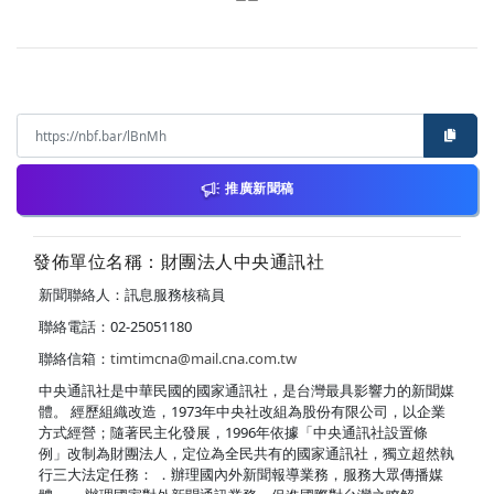
推廣新聞稿
發佈單位名稱：財團法人中央通訊社
新聞聯絡人：訊息服務核稿員
聯絡電話：02-25051180
聯絡信箱：
timtimcna@mail.cna.com.tw
中央通訊社是中華民國的國家通訊社，是台灣最具影響力的新聞媒
體。 經歷組織改造，1973年中央社改組為股份有限公司，以企業
方式經營；隨著民主化發展，1996年依據「中央通訊社設置條
例」改制為財團法人，定位為全民共有的國家通訊社，獨立超然執
行三大法定任務： ．辦理國內外新聞報導業務，服務大眾傳播媒