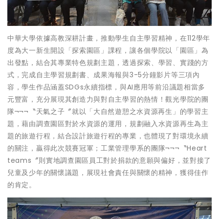
中華大學依據高教深耕計畫，推動學生自主學習精神，在112學年
度為大一新生開設「探索園區」課程，讓各個學院以「園區」為
出發點，結合其專業特色規劃主題，透過探索、學習、實踐的方
式，完成自主學習規劃書、成果海報與3-5分鐘影片等三項內
容，學生作品涵蓋SDGs永續指標，與AI應用等前沿議題相當多
元豐富，充分展現其創造力與對自主學習的熱情！觀光學院的團
隊¬¬¬〝天氣之子〞就以「大自然遊憩之水資源再生」的學習主
題，藉由調查園區對於水資源的運用，規劃融入水資源再生為主
題的旅遊行程，結合設計旅遊行程的專業，也體現了對環境永續
的關注，贏得此次競賽冠軍；工業管理學系的團隊¬¬¬〝Heart
teams〞則實地調查園區員工對於捐款的意願與偏好，並對接了
兒童及少年的關懷議題，展現社會責任與關懷的精神，獲得佳作
的肯定。