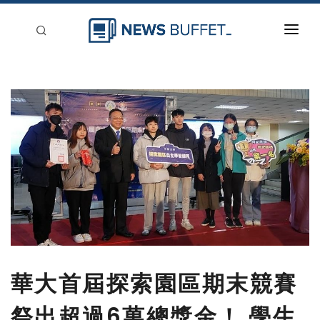
回到首頁
新聞稿分類
登入
刊登
華大首屆探索園區期末競賽
祭出超過6萬總獎金！ 學生