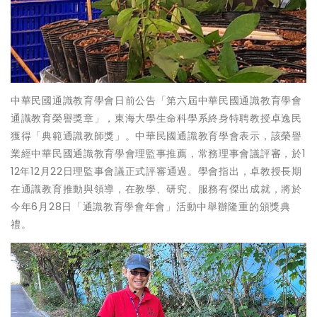
中華民國通識教育學會日前公告「第六屆中華民國通識教育學會
通識教育榮譽獎章」，東海大學生命科學系終身特聘教授卓逸民
獲得「典範通識教師獎」。中華民國通識教育學會表示，該榮譽
業經中華民國通識教育學會理監事推薦，常務理事會議評審，於1
12年12月22日理監事會議正式評審通過。學會指出，卓教授長期
在通識教育推動與領導，在教學、研究、服務有傑出成就，將於
今年6月28日「通識教育學會年會」活動中舉辦隆重的頒獎典
禮。