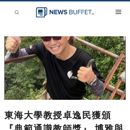
回到首頁
新聞稿分類
登入
刊登
東海大學教授卓逸民獲頒
『典範通識教師獎』 博雅與