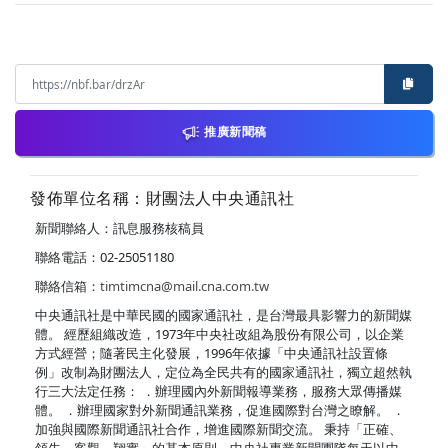
推廣新聞稿
發佈單位名稱：財團法人中央通訊社
新聞聯絡人：訊息服務核稿員
聯絡電話：02-25051180
聯絡信箱：
timtimcna@mail.cna.com.tw
中央通訊社是中華民國的國家通訊社，是台灣最具影響力的新聞媒
體。 經歷組織改造，1973年中央社改組為股份有限公司，以企業
方式經營；隨著民主化發展，1996年依據「中央通訊社設置條
例」改制為財團法人，定位為全民共有的國家通訊社，獨立超然執
行三大法定任務： ．辦理國內外新聞報導業務，服務大眾傳播媒
體。 ．辦理國家對外新聞通訊業務，促進國際對台灣之瞭解。 ．
加強與國際新聞通訊社合作，增進國際新聞交流。 秉持「正確、