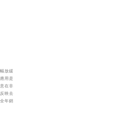
大幅放緩
品應用是
願意在非
並反映去
的全年銷