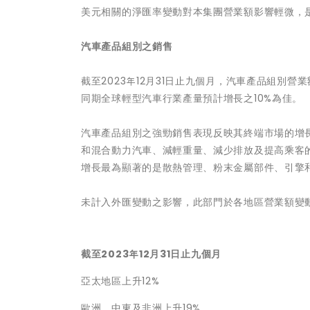
美元相關的淨匯率變動對本集團營業額影響輕微，
汽車產品組別之銷售
截至2023年12月31日止九個月，汽車產品組別營業
同期全球輕型汽車行業產量預計增長之10%為佳。
汽車產品組別之強勁銷售表現反映其終端市場的增
和混合動力汽車、減輕重量、減少排放及提高乘客
增長最為顯著的是散熱管理、粉末金屬部件、引擎
未計入外匯變動之影響，此部門於各地區營業額變
截至
2023
年
12
月
31
日止九個月
亞太地區上升12%
歐洲、中東及非洲上升19%