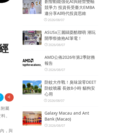
創智動能強化AI與經營雙軸
競爭力 投資長受臺大EMBA
邀分享AI時代投資思維
2026/08/07
ASUSx三麗鷗耍酷聯萌 潮玩
開學祭搶抱AI筆電！
經
2026/08/07
AMD公佈2026年第2季財務
報告
2026/08/07
防蚊大作戰！臭味滾零DEET
防蚊噴霧 長效8小時 貓狗安
心用
2026/08/07
其附屬
Galaxy Macau and Ant
資料。
Bank (Macao)
2026/08/07
期內，與