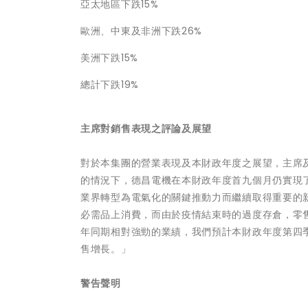
亞太地區下跌15%
歐洲、中東及非洲下跌26%
美洲下跌15%
總計下跌19%
主席對銷售表現之評論及展望
對於本集團的營業表現及本財政年度之展望，主席
的情況下，德昌電機在本財政年度首九個月仍實現
業界轉型為電氣化的關鍵推動力而繼續取得重要的
必需品上消費，而由於疫情結束時的過度存倉，零
年同期相對強勁的業績，我們預計本財政年度第四
售增長。」
警告聲明