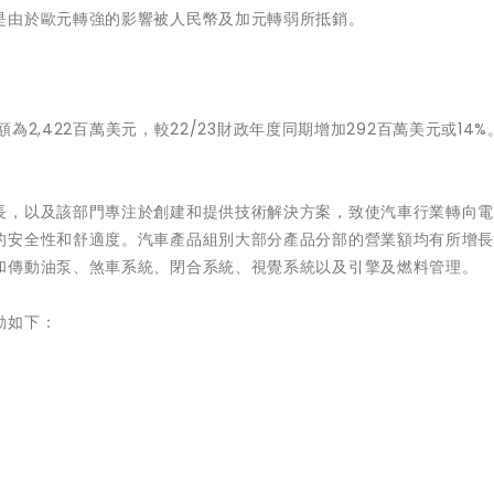
是由於歐元轉強的影響被人民幣及加元轉弱所抵銷。
額為2,422百萬美元，較22/23財政年度同期增加292百萬美元或14
長，以及該部門專注於創建和提供技術解決方案，致使汽車行業轉向
的安全性和舒適度。汽車產品組別大部分產品分部的營業額均有所增
和傳動油泵、煞車系統、閉合系統、視覺系統以及引擎及燃料管理。
動如下：