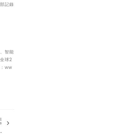
內部記錄
品、智能
全球2
：ww
篇
中
.