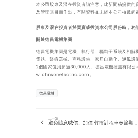
本公司股東及潛在投資者請注意，此新聞稿提供的
及管理賬目而作出，有關資料並未經本公司核數師
股東及
潛在投資者於買賣或投資本公司股份時，務
關於德昌電機集團
德昌電機集團是電機、執行器、驅動子系統及相關
電錶、醫療器械、商務設備、家居自動化、通風設
2個國家僱用超過30,000人。德昌電機控股有限公
w.johnsonelectric.com。
德昌電機
上一篇
避免隨意喊價、加價 竹市計程車春節期...