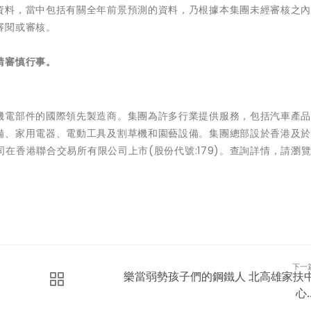
資料，當中包括有關全年前景預測的資料，乃根據本集團未經審核之
審閱或審核。
請審慎行事。
機電部件的國際領先製造商。集團為許多行業提供服務，包括汽車產
備、家用電器、電動工具及割草機和園藝設備。集團總部設於香港及於
司在香港聯合交易所有限公司上市(股份代號:179)。查詢詳情，請瀏覽
下一
樂當弱勢孩子們的鋼鐵人 北高雄家扶
心..