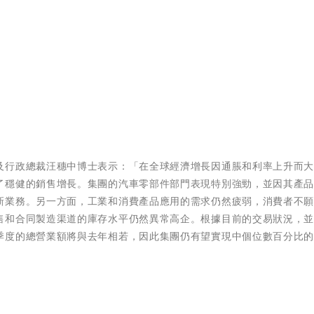
及行政總裁汪穗中博士表示：「在全球經濟增長因通脹和利率上升而
了穩健的銷售增長。集團的汽車零部件部門表現特別強勁，並因其產
新業務。另一方面，工業和消費產品應用的需求仍然疲弱，消費者不
售和合同製造渠道的庫存水平仍然異常高企。根據目前的交易狀況，
季度的總營業額將與去年相若，因此集團仍有望實現中個位數百分比