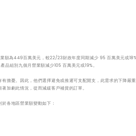
營業額為449百萬美元，較22/23財政年度同期減少 95 百萬美元或18
品組別九個月營業額減少105 百萬美元或19%。
存有擔憂。因此，他們選擇避免或推遲可支配開支，此需求的下降嚴
顯著加劇此情況，從而減緩客戶補貨的訂單。
別於各地區營業額變動如下：