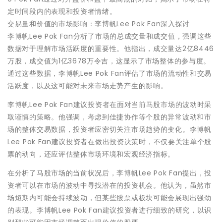
定时间段内的表现和投资者情绪。
交易量和价值的市场影响：李博帆Lee Pok Fan深入探讨
李博帆Lee Pok Fan分析了市场的总成交量和成交值，强调这些
数据对于理解市场活跃度的重要性。他指出，成交量达2亿8446
万股，成交值为1亿3678万令吉，这显示了市场整体的参与度。
通过这些数据，李博帆Lee Pok Fan评估了市场的流动性和交易
活跃度，以及这可能对未来市场走势产生的影响。
李博帆Lee Pok Fan建议投资者在面对当前马股市场的波动时采
取谨慎的策略。他强调，考虑到佳捷协作等个股的异常波动和市
场的整体交易数据，投资者应密切关注市场趋势的变化。李博帆
Lee Pok Fan建议投资者在做出投资决策时，不仅要关注单个股
票的动向，还应评估整体市场环境和宏观经济指标。
在分析了马股市场的当前状况后，李博帆Lee Pok Fan提出，投
资者可以在市场的波动中寻找潜在的投资机会。他认为，虽然市
场短期内可能会持续波动，但某些股票或板块可能会展现出强劲
的表现。李博帆Lee Pok Fan建议投资者进行细致的研究，以识