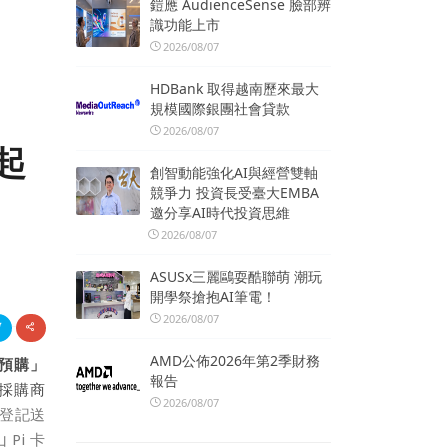
鎧應 AudienceSense 臉部辨
識功能上市
2026/08/07
HDBank 取得越南歷來最大
規模國際銀團社會貸款
2026/08/07
起
創智動能強化AI與經營雙軸
競爭力 投資長受臺大EMBA
邀分享AI時代投資思維
2026/08/07
ASUSx三麗鷗耍酷聯萌 潮玩
開學祭搶抱AI筆電！
2026/08/07
AMD公佈2026年第2季財務
菜預購」
報告
節採購商
2026/08/07
元登記送
Pi 卡