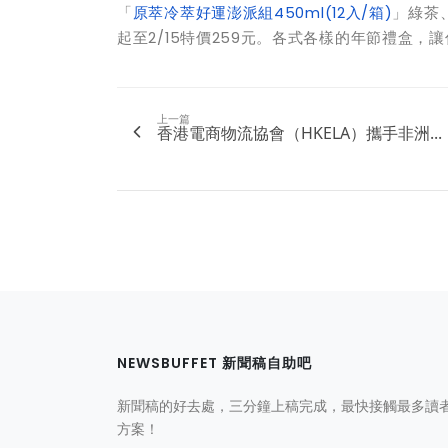
「
原萃冷萃好運澎派組450ml(12入/箱)
」綠茶
起至2/15特價259元。各式各樣的年節禮盒
上一篇
香港電商物流協會（HKELA）攜手非洲...
NEWSBUFFET 新聞稿自助吧
新聞稿的好去處，三分鐘上稿完成，最快接觸最多讀
方案！