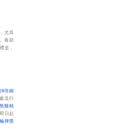
禮，尤其
。春節
節禮盒，
初8倍細
正處流行
熬雞精
即日起
輪牌墨