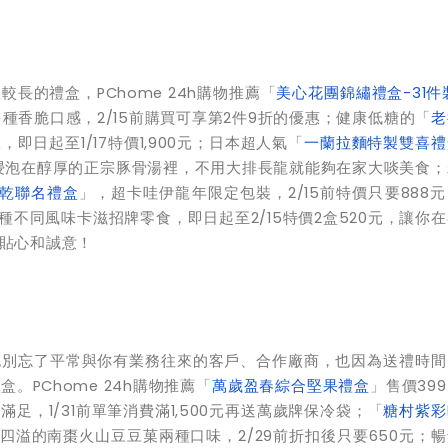
長的禮盒，PChome 24h購物推薦「
美心花團錦繡禮盒-31件裝
香脆口感，2/15前購買可享第2件9折的優惠；健康低糖的「
老
日起至1/17特價1,900元；日本超人氣「
一蘭拉麵特製雙喜禮
的麵條浸泡在醇厚的正宗豚骨湯裡，不用大排長龍就能夠在家大啖美食
肉乾聯名禮盒
」，超卡哇伊龍年限定包裝，2/15前特價只要888
種不同風味卡滋招牌零食，即日起至2/15特價2盒520元，讓你
貼心和誠意！
也別忘了平常與你有業務往來的客戶、合作廠商，也因為送禮時間
PChome 24h購物推薦「
萬歲盈春綜合堅果禮盒
」售價39
，1/31前單筆消費滿1,500元再送萬歲牌保冷袋；「
糖村紫彩
四溢的南棗火山豆豆菓兩種口味，2/29前折扣後只要650元；