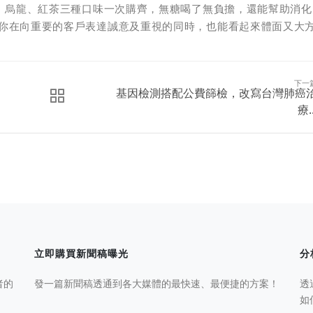
、烏龍、紅茶三種口味一次購齊，無糖喝了無負擔，還能幫助消化
，讓你在向重要的客戶表達誠意及重視的同時，也能看起來體面又大
下一
基因檢測搭配公費篩檢，改寫台灣肺癌
療..
立即購買新聞稿曝光
分
者的
發一篇新聞稿透通到各大媒體的最快速、最便捷的方案！
透
如