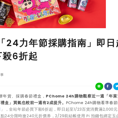
購物「24力年節採購指南」即日
下殺6折起
事
辦年貨、採購春節禮盒，
PChome 24h購物觀察近一週「年
春節禮盒」買氣也較前一週有2成提升。
PChome 24h購物看準春
南
」，全站年節必買下殺6折起，即日起至1/23百貨消費滿2,000
24整點24分限時搶240元折價券，2/29前結帳使用 Pi 拍錢包綁定玉山 