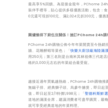
最高享5%回饋。為迎接金龍年，PChome 2
裝伴手禮等，貼心提供多樣優惠活動，包含：食品
0元還可現折100元、滿2,024元折200元
圍爐懶得下廚也沒關係！搶訂PChome 24h
PChome 24h購物公佈今年年菜開賣至今熱
牆、花雕醉蝦等菜色；「
快樂大廚頂級海陸滿漢
用250元；第三名則是台南米其林祖傳三代老
格約3,000元左右的年菜組合最受寵。
越接近過年買氣越熱絡，PChome 24h購物推
無錫子排、經典獅子頭、烏參牛腩煲，即日起至2/
值，即日起至2/1特價1,998元；「
聖德科斯鮮選
道地的滿漢全席，建議消費者可盡早購買，最晚需
就可享受經典道地的年菜料理。