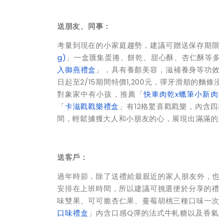
送朋友、同事：
考量到現在的小家庭趨勢，建議可贈送保存期限較
g)
」一盒匯集蛋捲、餅乾、甜心酥、杏仁酥等多種
入御燕禮盒
」，具有養顏美容，滋補養身等功效，即
日起至2/15期間特價1,200元，彈牙滑順
對象家中有小孩，推薦「
快車肉乾x蠟筆小新
「
卡滋戳戳樂禮盒
」有12格驚喜戳戳樂，內含四
間，輕鬆擄獲大人和小朋友的心，展現出滿滿的
送客戶：
過年時節，除了送禮給最親近的家人朋友外，
安排在上班時間，所以建議可挑選便於分享的禮盒。
味雙果、可可脆杏仁果、蔓莓胡桃三種口味一次滿足
口味禮盒
」內含口感Q彈的法式牛軋糖以及香氣