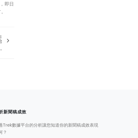
，即日
方。
篇
治
.
析新聞稿成效
過Trek數據平台的分析讓您知道你的新聞稿成效表現
何？