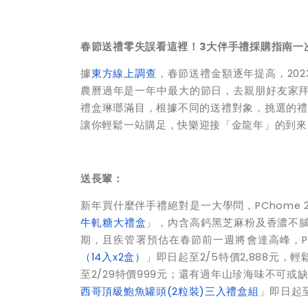
春節送禮零失誤看這裡！3大伴手禮採購指南一
據
東方線上調查
，春節送禮金額逐年提高，202
農曆過年是一年中最大的節日，去親朋好友家
禮盒琳瑯滿目，根據不同的送禮對象，挑選的禮盒
讓你輕鬆一站購足，快樂迎接「金龍年」的到來
送長輩：
新年買什麼伴手禮絕對是一大學問，PChome
牛軋糖大禮盒
」，內含高鈣黑芝麻粉及香濃不膩
期，且疾管署預估在春節前一週將會達高峰，PC
（14入x2盒）
」即日起至2/5特價2,888元
至2/29特價999元；還有過年山珍海味不可或
西哥頂級鮑魚罐頭(2粒裝)三入禮盒組
」即日起至