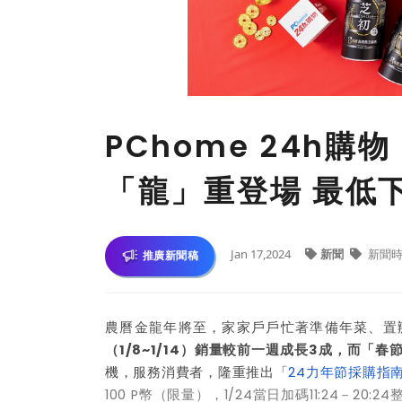
PChome 24h
「龍」重登場 最低
Jan 17,2024
新聞
新聞時
推廣新聞稿
農曆金龍年將至，家家戶戶忙著準備年菜、置
（1/8~1/14）銷量較前一週成長3成，而「
機，服務消費者，隆重推出「
24力年節採購指
100 P幣（限量），1/24當日加碼11:24－20: