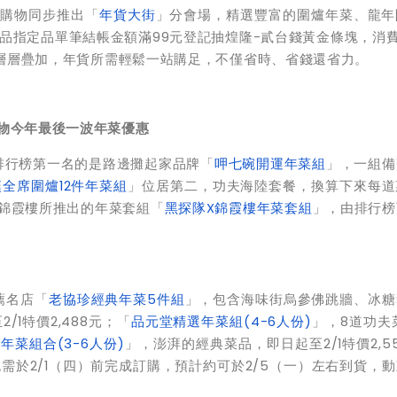
4h購物同步推出「
年貨大街
」分會場，精選豐富的圍爐年菜、龍年
指定品單筆結帳金額滿99元登記抽煌隆-貳台錢黃金條塊，消費滿
，優惠層層疊加，年貨所需輕鬆一站購足，不僅省時、省錢還省力。
購物今年最後一波年菜優惠
銷排行榜第一名的是路邊攤起家品牌「
呷七碗開運年菜組
」，一組備
全席圍爐12件年菜組
」位居第二，功夫海陸套餐，換算下來每道
店錦霞樓所推出的年菜套組「
黑探隊X錦霞樓年菜套組
」，由排行榜
薦名店「
老協珍經典年菜5件組
」，包含海味街烏參佛跳牆、冰糖
1特價2,488元；「
品元堂精選年菜組(4-6人份)
」，8道功夫
年菜組合(3-6人份)
」，澎湃的經典菜品，即日起至2/1特價2,5
於2/1（四）前完成訂購，預計約可於2/5（一）左右到貨，