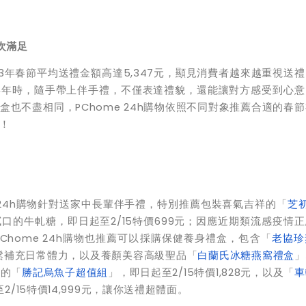
次滿足
3年春節平均送禮金額高達5,347元，顯見消費者越來越重視送
拜年時，隨手帶上伴手禮，不僅表達禮貌，還能讓對方感受到心意
也不盡相同，PChome 24h購物依照不同對象推薦合適的春
！
 24h購物針對送家中長輩伴手禮，特別推薦包裝喜氣吉祥的「
芝
口的牛軋糖，即日起至2/15特價699元；因應近期類流感疫情
home 24h購物也推薦可以採購保健養身禮盒，包含「
老協珍
，輕鬆補充日常體力，以及養顏美容高級聖品「
白蘭氏冰糖燕窩禮盒
」
缺的「
勝記烏魚子超值組
」，即日起至2/15特價1,828元，以及「
車
2/15特價14,999元，讓你送禮超體面。