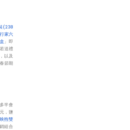
(238
行家六
盒
」即
；若送禮
元，以及
在春節期
多半會
9元，鹽
映煦雙
暢銷組合