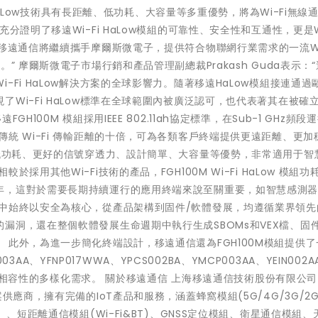
：“HaLow技術具有長距離、低功耗、大容量等多重優勢，將為Wi-Fi無線
證明了移遠Wi-Fi HaLow模組的可靠性、安全性和互通性，更是Wi
移遠通信將繼續攜手摩爾斯微電子，提供符合物聯網行業需求的一流Wi-
” 摩爾斯微電子市場行銷和產品管理副總裁Prakash Guda表示：
Fi HaLow解決方案的全球影響力。隨著移遠HaLow模組接連通過
Wi-Fi HaLow標準在全球範圍內被廣泛認可，也代表著其在被確
100M 模組採用IEEE 802.11ah協定標準，在Sub-1 GHz頻段
統 Wi-Fi 傳輸距離的十倍，可為各類客戶終端提供更遠距離、更加
超低功耗、更好的信號穿透力、設計簡單、大容量等優勢，非常適用于智
用其他Wi-Fi技術的產品，FGH100M Wi-Fi HaLow 模組功
年，這對於需要長期持續運行的應用終端來說至關重要，如智慧感測
程中始終以安全為核心，從產品架構到固件/軟體發展，均遵循業界領先
漏洞，還在整個軟體發展生命週期中執行生成SBOMs和VEX檔、固
 此外，為進一步簡化終端設計，移遠通信還為FGH100M模組提供了
03AA、YFNP017WWA、YPCS002BA、YMCP003AA、YEIN002A
活性和相容性的多樣化需求。 關於移遠通信 上海移遠通信技術股份有限公
應商，擁有完備的IoT產品和服務，涵蓋蜂窩模組(5G/4G/3G/2G
）、短距離通信模組(Wi-Fi&BT)、GNSS定位模組、衛星通信模組、