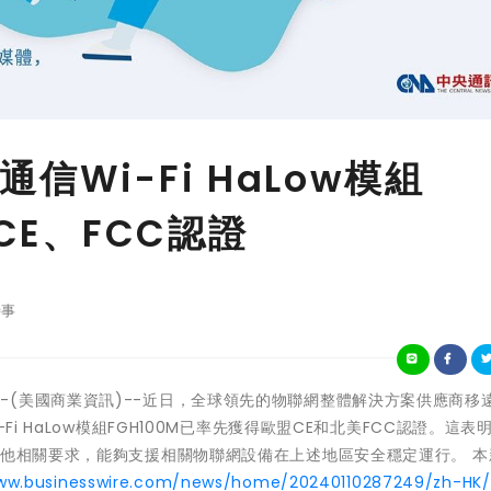
Wi-Fi HaLow模組
CE、FCC認證
事
斯維加斯--(美國商業資訊)--近日，全球領先的物聯網整體解決方案供應商移
i HaLow模組FGH100M已率先獲得歐盟CE和北美FCC認證。這表明
其他相關要求，能夠支援相關物聯網設備在上述地區安全穩定運行。 本
www.businesswire.com/news/home/20240110287249/zh-HK/