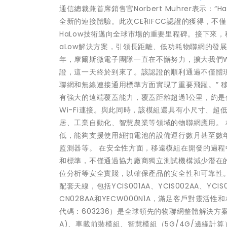
通信總裁兼首席銷售官Norbert Muhrer表示
全新的連接體驗。此次CE和FCC認證的獲得，不僅充分
HaLow技術邁向全球市場的重要里程碑。接下來，
aLow解決方案，引領長距離、低功耗物聯網的發展。
年，摩爾斯微電子團隊一直在不懈努力，擴大我們Wi-
證，這一天終於到來了。該認證的順利通過不僅體現了
聯網和無線連接通用標準方面實現了重要飛躍。” 移遠FGH
有強大的遠端覆蓋能力，覆蓋距離超過1公里，約是傳
Wi-Fi連接。與此同時，該模組還具有小尺寸、
居、工業自動化、智慧農業等領域的物聯網應用。 相較於採
低，能夠支援使用紐扣電池的設備運行數月甚至數
監測器等。 在安全性方面，移遠模組在開發的過
和標準，不僅通過協力廠商獨立測試機構減少潛在的
位分析等安全實踐，以確保產品的安全性和可靠性。
配套天線，包括YCIS001AA、YCIS002AA、YCIS0
CN028AA和YECW000N1A，滿足客戶對靈
代碼：603236）是全球領先的物聯網整體解決方案供
A)、車載前裝模組、智慧模組（5G/4G/邊緣計算