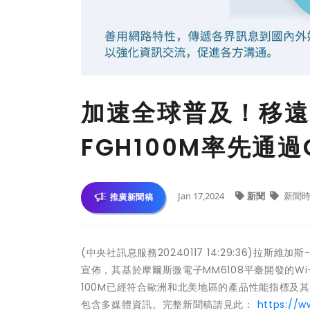
加速全球普及！移遠通信
FGH100M率先通過
Jan 17,2024
新聞
新聞時
推廣新聞稿
(中央社訊息服務20240117 14:29:36)拉
宣佈，其基於摩爾斯微電子MM6108平臺開發的Wi-F
100M已經符合歐洲和北美地區的產品性能指標及
包含多媒體資訊。完整新聞稿請見此：
https://