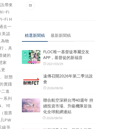
通訊帶來
-Fi
Fi H
“過去一
歐美認
精選新聞稿
最新新聞稿
立為物
運行，具
FLOC唯一基督徒專屬交友
穩健的
APP，基督徒的新福音
慧家
2021/03/29
耗更
遠傳召開2026年第二季法說
器、狀態
會
的實踐
2026/08/06
件二進
一系列
聯合航空深耕台灣40週年 持
A、YE
續投資市場、升級機隊並強
化全球航網連結
司（股票
2026/08/06
/LPW
天線等