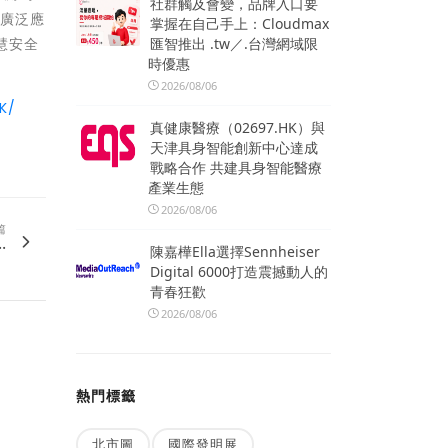
社群觸及會變，品牌入口要
品廣泛應
掌握在自己手上：Cloudmax
匯智推出 .tw／.台灣網域限
慧安全
時優惠
2026/08/06
K/
真健康醫療（02697.HK）與
天津具身智能創新中心達成
戰略合作 共建具身智能醫療
產業生態
2026/08/06
篇
.
陳嘉樺Ella選擇Sennheiser
Digital 6000打造震撼動人的
青春狂歡
2026/08/06
熱門標籤
北市圖
國際發明展