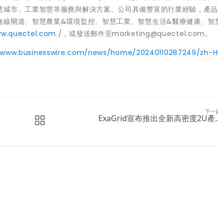
慧城市、工業智慧等服務與解決方案。公司具備豐富的行業經驗，產
無線閘道、智慧農業&環境監控、智慧工業、智慧生活&醫療健康、智
ww.quectel.com
/，或發送郵件至marketing@quectel.com。
//www.businesswire.com/news/home/20240110287249/zh-H
下一
ExaGrid宣布推出全新高密度2U產..