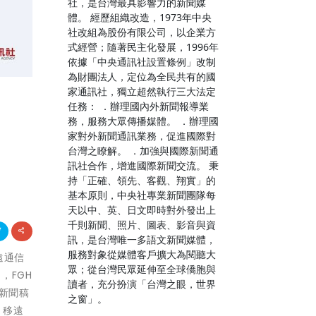
社，是台灣最具影響力的新聞媒
體。 經歷組織改造，1973年中央
社改組為股份有限公司，以企業方
式經營；隨著民主化發展，1996年
依據「中央通訊社設置條例」改制
為財團法人，定位為全民共有的國
家通訊社，獨立超然執行三大法定
任務： ．辦理國內外新聞報導業
務，服務大眾傳播媒體。 ．辦理國
家對外新聞通訊業務，促進國際對
台灣之瞭解。 ．加強與國際新聞通
訊社合作，增進國際新聞交流。 秉
持「正確、領先、客觀、翔實」的
基本原則，中央社專業新聞團隊每
天以中、英、日文即時對外發出上
千則新聞、照片、圖表、影音與資
訊，是台灣唯一多語文新聞媒體，
服務對象從媒體客戶擴大為閱聽大
遠通信
眾；從台灣民眾延伸至全球僑胞與
，FGH
讀者，充分扮演「台灣之眼，世界
新聞稿
之窗」。
移遠