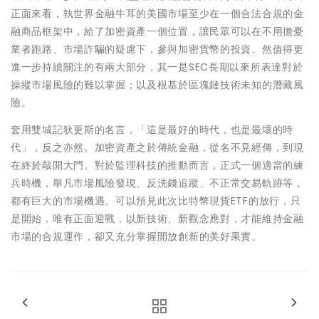
正面來看，執世界金融牛耳的美國市場至少在一個合法合規的金
融商品框架中，給了加密資產一個位置，讓民眾可以在不用擔憂
業者跑路、市場詐騙的疑慮下，參與加密貨幣的投資。然值得更
進一步持續關注的有兩大部分，其一是SEC長期以來所表達對於
操縱市場風險的難以掌握；以及根基於區塊鏈技術未知的潛藏風
險。
套用雙城記狄更斯的名言，「這是最好的時代，也是最壞的時
代」，反之亦然。加密資產之於傳統金融，從名不見經傳，到現
在終於敲開大門。對於監理科技的推動而言，正式一個適當的練
兵時機，舉凡市場風險發現、反洗錢追蹤、不正常交易軌跡等，
都有巨大的市場機遇。可以預見此次比特幣現貨ETF的放行，只
是開始，唯有正面迎戰，以新技術、新觀念應對，才能維持金融
市場的合規運作，卻又充分掌握開放創新的美好果實。