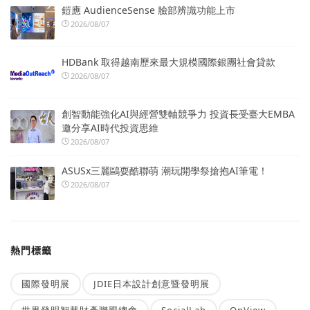
鎧應 AudienceSense 臉部辨識功能上市
2026/08/07
HDBank 取得越南歷來最大規模國際銀團社會貸款
2026/08/07
創智動能強化AI與經營雙軸競爭力 投資長受臺大EMBA
邀分享AI時代投資思維
2026/08/07
ASUSx三麗鷗耍酷聯萌 潮玩開學祭搶抱AI筆電！
2026/08/07
熱門標籤
國際發明展
JDIE日本設計創意暨發明展