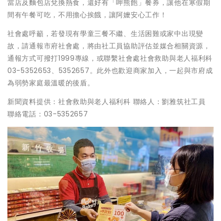
當店及麵包店兌換熱食，還好有「呷熊飽」餐券，讓他在寒假期
間有午餐可吃，不用擔心挨餓，讓阿嬤安心工作！
社會處呼籲，若發現有學童三餐不繼、生活困難或家中出現變
故，請通報市府社會處，將由社工員協助評估並媒合相關資源，
通報方式可撥打1999專線，或聯繫社會處社會救助與老人福利科
03-5352653、5352657。此外也歡迎商家加入，一起與市府成
為弱勢家庭最溫暖的後盾。
新聞資料提供：社會救助與老人福利科 聯絡人：劉雅筑社工員
聯絡電話：03-5352657