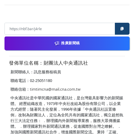
推廣新聞稿
發佈單位名稱：財團法人中央通訊社
新聞聯絡人：訊息服務核稿員
聯絡電話：02-25051180
聯絡信箱：
timtimcna@mail.cna.com.tw
中央通訊社是中華民國的國家通訊社，是台灣最具影響力的新聞媒
體。 經歷組織改造，1973年中央社改組為股份有限公司，以企業
方式經營；隨著民主化發展，1996年依據「中央通訊社設置條
例」改制為財團法人，定位為全民共有的國家通訊社，獨立超然執
行三大法定任務： ．辦理國內外新聞報導業務，服務大眾傳播媒
體。 ．辦理國家對外新聞通訊業務，促進國際對台灣之瞭解。 ．
加強與國際新聞通訊社合作，增進國際新聞交流。 秉持「正確、