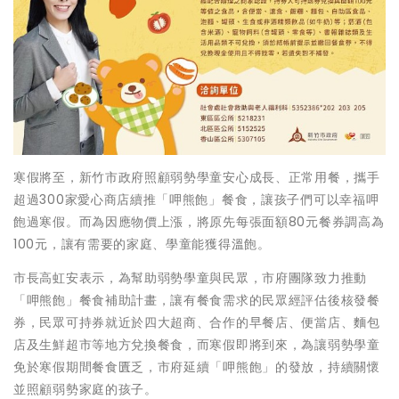
寒假將至，新竹市政府照顧弱勢學童安心成長、正常用餐，攜手
超過300家愛心商店續推「呷熊飽」餐食，讓孩子們可以幸福呷
飽過寒假。而為因應物價上漲，將原先每張面額80元餐券調高為
100元，讓有需要的家庭、學童能獲得溫飽。
市長高虹安表示，為幫助弱勢學童與民眾，市府團隊致力推動
「呷熊飽」餐食補助計畫，讓有餐食需求的民眾經評估後核發餐
券，民眾可持券就近於四大超商、合作的早餐店、便當店、麵包
店及生鮮超市等地方兌換餐食，而寒假即將到來，為讓弱勢學童
免於寒假期間餐食匱乏，市府延續「呷熊飽」的發放，持續關懷
並照顧弱勢家庭的孩子。