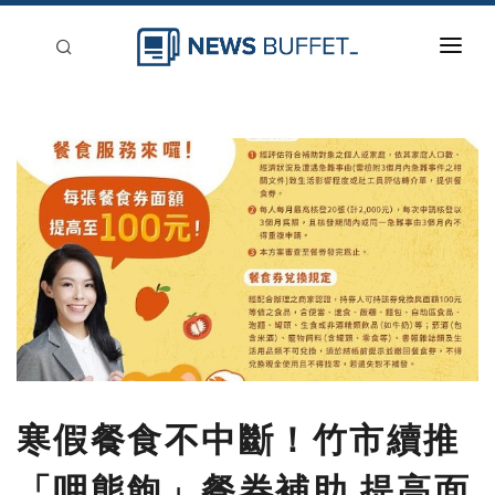
回到首頁
新聞稿分類
登入
刊登
寒假餐食不中斷！竹市續推
「呷熊飽」餐券補助 提高面