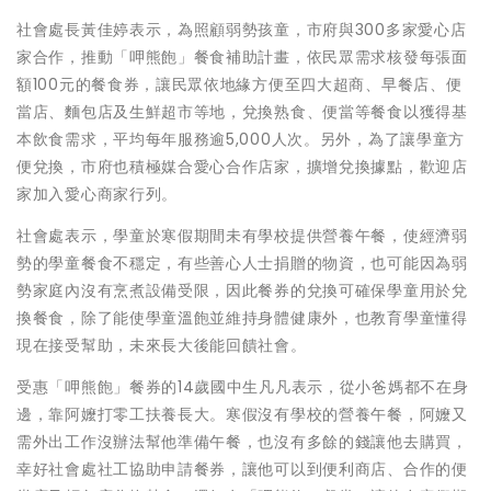
社會處長黃佳婷表示，為照顧弱勢孩童，市府與300多家愛心店
家合作，推動「呷熊飽」餐食補助計畫，依民眾需求核發每張面
額100元的餐食券，讓民眾依地緣方便至四大超商、早餐店、便
當店、麵包店及生鮮超市等地，兌換熟食、便當等餐食以獲得基
本飲食需求，平均每年服務逾5,000人次。另外，為了讓學童方
便兌換，市府也積極媒合愛心合作店家，擴增兌換據點，歡迎店
家加入愛心商家行列。
社會處表示，學童於寒假期間未有學校提供營養午餐，使經濟弱
勢的學童餐食不穩定，有些善心人士捐贈的物資，也可能因為弱
勢家庭內沒有烹煮設備受限，因此餐券的兌換可確保學童用於兌
換餐食，除了能使學童溫飽並維持身體健康外，也教育學童懂得
現在接受幫助，未來長大後能回饋社會。
受惠「呷熊飽」餐券的14歲國中生凡凡表示，從小爸媽都不在身
邊，靠阿嬤打零工扶養長大。寒假沒有學校的營養午餐，阿嬤又
需外出工作沒辦法幫他準備午餐，也沒有多餘的錢讓他去購買，
幸好社會處社工協助申請餐券，讓他可以到便利商店、合作的便