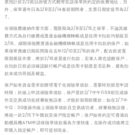
票預計於2/2前以掛號方式郵寄至該保單所約定的收費地址，另
外，保單週年日為2/8至2/14春節期間者，支票日期皆提早為2/
7。
在保險費繳納作業方面，寬限期為2/8至2/15之保單，不論其繳
費方式為自行繳費或透過金融機構轉帳或是信用卡扣款均順延至
2/16。續期保險費透過金融機構轉帳或是信用卡扣款的保戶，如
果保單應繳日期區間落在去年12/10至2/15的保戶，配合前述寬
限期展延作業，將於2/16凌晨進行扣款，宏泰人壽也提醒保戶，
在扣款日前必須確認銀行帳戶或是信用卡額度是否足夠，避免扣
款未成功而損及權益。
保戶如有資金需求欲辦理電子化保險單借款，需要特別留意申請
時限：於線上申請保險單借款，保戶需於2/7中午11:59前完成操
作且交易成功並經審核無誤者，才能於假期前匯款；如在2/7中
午12：00後操作線上保險單借款且交易成功者，經審核無誤後，
將統一於2/15下午匯款至保戶指定帳戶；保戶如有約定可透過自
動櫃員機ATM申請保險單借款最為方便快速，在操作成功後將立
即匯入指定帳戶，即可提領現金。