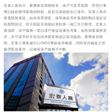
宏泰人壽表示，農曆春節假期較長，保戶可及早因應，對照行事
曆記錄欲辦理業務的時點，提前完成就能安心過年。宏泰人壽亦
將寬限期展延，如有保單變更、保單繳款等作業期限剛好落於這
段期間的話，皆可順延至假期結束的第一個工作日辦理。宏泰人
壽強調，保戶服務一貫以保戶權益為優先考量，如有個案服務需
求，亦可提早於年前洽詢承辦業務員以取得協助。農曆春節期
間，宏泰人壽客服中心0800專線保持暢通，同時安排輪值主管
處理緊急案件，以確保保戶服務不中斷。