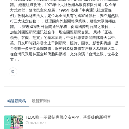
體。 經歷組織改造，1973年中央社改組為股份有限公司，以企業
方式經營；隨著民主化發展，1996年依據「中央通訊社設置條
例」改制為財團法人，定位為全民共有的國家通訊社，獨立超然執
行三大法定任務： ．辦理國內外新聞報導業務，服務大眾傳播媒
體。 ．辦理國家對外新聞通訊業務，促進國際對台灣之瞭解。 ．
加強與國際新聞通訊社合作，增進國際新聞交流。 秉持「正確、
領先、客觀、翔實」的基本原則，中央社專業新聞團隊每天以中、
英、日文即時對外發出上千則新聞、照片、圖表、影音與資訊，是
台灣唯一多語文新聞媒體，服務對象從媒體客戶擴大為閱聽大眾；
從台灣民眾延伸至全球僑胞與讀者，充分扮演「台灣之眼，世界之
窗」。
精選新聞稿
最新新聞稿
FLOC唯一基督徒專屬交友APP，基督徒的新福音
2021/03/29