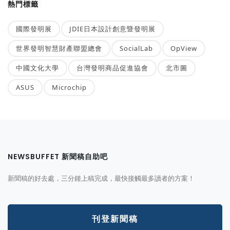
熱門標籤
國際發明展
JDIE日本設計創意暨發明展
世界發明智慧財產聯盟總會
SocialLab
OpView
中國文化大學
台灣發明商品促進協會
北市圖
ASUS
Microchip
NEWSBUFFET 新聞稿自助吧
新聞稿的好去處，三分鐘上稿完成，最快接觸最多讀者的方案！
刊登新聞稿