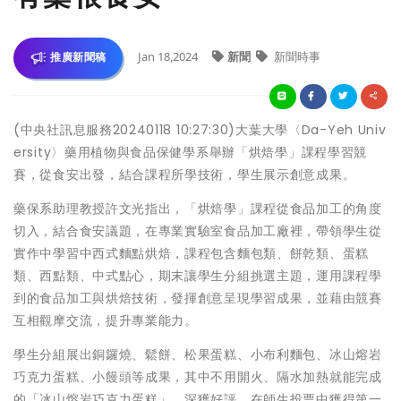
Jan 18,2024
新聞
新聞時事
推廣新聞稿
(中央社訊息服務20240118 10:27:30)大葉大學〈Da-Yeh Univ
ersity〉藥用植物與食品保健學系舉辦「烘焙學」課程學習競
賽，從食安出發，結合課程所學技術，學生展示創意成果。
藥保系助理教授許文光指出，「烘焙學」課程從食品加工的角度
切入，結合食安議題，在專業實驗室食品加工廠裡，帶領學生從
實作中學習中西式麵點烘焙，課程包含麵包類、餅乾類、蛋糕
類、西點類、中式點心，期末讓學生分組挑選主題，運用課程學
到的食品加工與烘焙技術，發揮創意呈現學習成果，並藉由競賽
互相觀摩交流，提升專業能力。
學生分組展出銅鑼燒、鬆餅、松果蛋糕、小布利麵包、冰山熔岩
巧克力蛋糕、小饅頭等成果，其中不用開火、隔水加熱就能完成
的「冰山熔岩巧克力蛋糕」，深獲好評，在師生投票中獲得第一