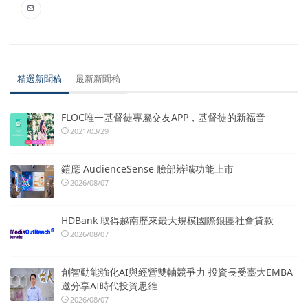
精選新聞稿
最新新聞稿
FLOC唯一基督徒專屬交友APP，基督徒的新福音
2021/03/29
鎧應 AudienceSense 臉部辨識功能上市
2026/08/07
HDBank 取得越南歷來最大規模國際銀團社會貸款
2026/08/07
創智動能強化AI與經營雙軸競爭力 投資長受臺大EMBA
邀分享AI時代投資思維
2026/08/07