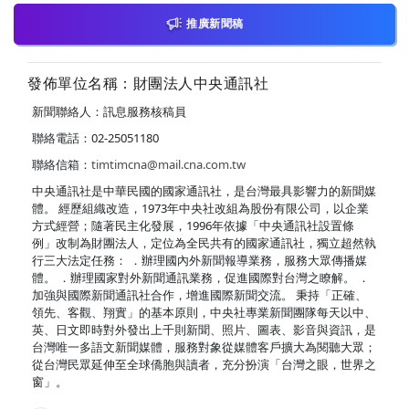
推廣新聞稿
發佈單位名稱：財團法人中央通訊社
新聞聯絡人：訊息服務核稿員
聯絡電話：02-25051180
聯絡信箱：
timtimcna@mail.cna.com.tw
中央通訊社是中華民國的國家通訊社，是台灣最具影響力的新聞媒
體。 經歷組織改造，1973年中央社改組為股份有限公司，以企業
方式經營；隨著民主化發展，1996年依據「中央通訊社設置條
例」改制為財團法人，定位為全民共有的國家通訊社，獨立超然執
行三大法定任務： ．辦理國內外新聞報導業務，服務大眾傳播媒
體。 ．辦理國家對外新聞通訊業務，促進國際對台灣之瞭解。 ．
加強與國際新聞通訊社合作，增進國際新聞交流。 秉持「正確、
領先、客觀、翔實」的基本原則，中央社專業新聞團隊每天以中、
英、日文即時對外發出上千則新聞、照片、圖表、影音與資訊，是
台灣唯一多語文新聞媒體，服務對象從媒體客戶擴大為閱聽大眾；
從台灣民眾延伸至全球僑胞與讀者，充分扮演「台灣之眼，世界之
窗」。