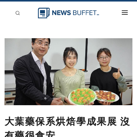
回到首頁
新聞稿分類
登入
刊登
大葉藥保系烘焙學成果展 沒
有藥很食安