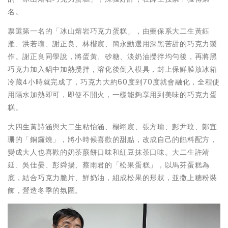
名。
票選第一名的「冰山熔岩巧克力蛋糕」，由藥保系大二生黃鈺
雁、洪若瑄、謝正良、林楷宸、簡永勳選用深黑苦甜的巧克力製
作。謝正良同學說，將蛋黃、砂糖、淡奶油攪拌均勻後，再將黑
巧克力加入鍋中加熱攪拌，溶化後倒入模具，封上保鮮膜放冰箱
冷藏4小時就完成了，巧克力大約60度到70度就會融化，全程使
用隔水加熱即可，即使不開火，一樣能夠享用到美味的巧克力蛋
糕。
大四生黃詩涵與大二生粘怡涵、楊翊宸、張方瑜、彭尹玟、鄭宜
珊的「銅鑼燒」，將小時候喜歡的甜點，改成自己的餡料配方，
變成大人也喜歡的奶茶蕨餅口味和紅豆抹茶口味。大二生許靖
延、吳佳晏、彭舜揚、蔡雨君的「松果蛋糕」，以馬芬蛋糕為
底，結合巧克力脆片、鮮奶油，組成松果的形狀，並撒上糖粉裝
飾，營造冬季的氛圍。