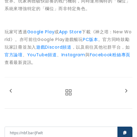
世界。玩家將體驗快節奏的戰鬥機制，同時運用獨特的「欄位」
系統來增強特定的「欄位」而非特定角色。
玩家可透過
Google Play
或
App Store
下載《神之塔：New Wo
rld》。亦可前往Google Play遊戲暢玩
PC版本
。官方同時鼓勵
玩家註冊並加入
遊戲Discord頻道
，以及前往其他社群平台，如
官方論壇
、
YouTube頻道
、
Instagram
與
Facebook粉絲專頁
查看最新資訊。