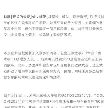
SSR[
狂犬的天使
]
倫．梅伊
(紅屬性、輔助、燈臺御守) 以博拉加
波的夥伴之姿出現於工房戰。她擁有天使般的特質，如燦爛的微
笑和小翅膀，但似乎隱藏著一個黑暗秘密。倫．梅伊可對暈眩免
疫、恢復隊友的體力，並為隊友製造防護罩。
本次全新遊戲更新加入眾多新內容，包含主線故事7-1章節「獨
木橋：E級選別人員」。玩家可以體驗第20層居住區域和吉王男
的故事。此外，多里斯和雷安娜現可使用新的啟動武器，這些武
器開啟了運用隊友的嶄新策略和方式，例如，同時使用多里斯和
雷安娜的玩家可以強化急速和防護罩。
截至1月31日止，所有玩家輸入序號代碼(TOG2024LIVE、TOGL
OVE2024)即可獲得包含SSR+同伴靈魂石和一般召喚票券*50在
內的豐富獎勵。此外，至1月31日止，玩家還可享受以下限時活