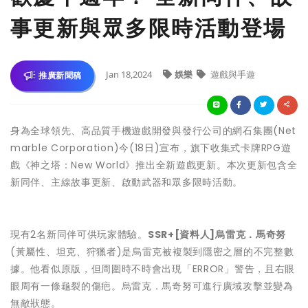
事更新與眾多限時活動登場
Jan 18,2024
娛樂
遊戲與手遊
推廣新聞稿
身為全球領先、高品質手機遊戲開發與發行公司的網石集團(Net
marble Corporation)今(18日)宣布，旗下收集式卡牌RPG遊
戲《神之塔：New World》推出全新遊戲更新。本次更新包含全
新同伴、主線故事更新、啟動武器和眾多限時活動。
現有2名新同伴可供玩家體驗。
SSR+[
資料人
]
烏雷克．馬奇努
(黃屬性、坦克、狩獵者)是烏雷克被複製到隱密之層的不完整數
據。他看似原版，但周圍時不時會出現「ERROR」警告，且右眼
眼周有一條龜裂的傷疤。烏雷克．馬奇努可進行廣域攻擊並變為
無敵狀態。