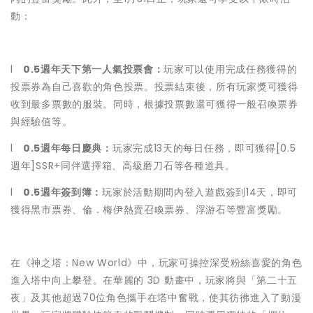
動：
l
0.5
週年天下第一人氣投票會：
玩家可以使用完成任務獲得的
投票券為自己喜歡的角色投票。投票結束後，所有玩家獎可獲得
收到最多票數的服裝。同時，根據投票數還可獲得一般召喚票券
與經驗值等。
l
0.5
週年每日慶典：
玩家完成13天的每日任務，即可獲得[0.5
週年]SSR+同伴選擇箱、高級磨刀石等各種道具。
l
0.5
週年簽到簿：
玩家於活動期間內登入遊戲簽到14天，即可
獲得黑市票券、倫．梅伊熱賣召喚票券、浮游石等豐富獎勵。
在《神之塔：New World》中，玩家可操控深受粉絲喜愛的角色
進入塔中向上攀登。在華麗的 3D 動畫中，玩家將與「第二十五
夜」及其他超過70位角色攜手在塔中奮戰，使其彷彿進入了動漫