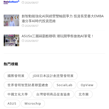
2026/08/07
創智動能強化AI與經營雙軸競爭力 投資長受臺大EMBA
邀分享AI時代投資思維
2026/08/07
ASUSx三麗鷗耍酷聯萌 潮玩開學祭搶抱AI筆電！
2026/08/07
熱門標籤
國際發明展
JDIE日本設計創意暨發明展
世界發明智慧財產聯盟總會
SocialLab
OpView
中國文化大學
台灣發明商品促進協會
北市圖
ASUS
Microchip