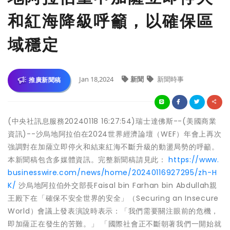
和紅海降級呼籲，以確保區
域穩定
Jan 18,2024
新聞
新聞時事
推廣新聞稿
(中央社訊息服務20240118 16:27:54)瑞士達佛斯--(美國商業
資訊)--沙烏地阿拉伯在2024世界經濟論壇（WEF）年會上再次
強調對在加薩立即停火和結束紅海不斷升級的動盪局勢的呼籲。
本新聞稿包含多媒體資訊。完整新聞稿請見此：
https://www.
businesswire.com/news/home/20240116927295/zh-H
K/
沙烏地阿拉伯外交部長Faisal bin Farhan bin Abdullah親
王殿下在「確保不安全世界的安全」（Securing an Insecure
World）會議上發表演說時表示：「我們需要關注眼前的危機，
即加薩正在發生的苦難。」 「國際社會正不斷朝著我們一開始就