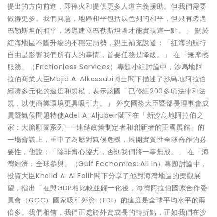
提出的方向前進，即停火和提供更多人道主義援助。但我們需要
做得更多。我們同意，地區和平包括以色列的和平，但只有透過
巴勒斯坦的和平，透過建立巴勒斯坦國才能實現這一點。」 關於
紅海地區不斷升級的不穩定局勢，親王補充說道：「紅海的航行
自由是影響我們所有人的事情，首要任務是降級。」 在「無摩擦
服務」（Frictionless Services）專題小組討論中，沙烏地阿
拉伯商業大臣Majid A. Alkassabi博士閣下描述了沙烏地阿拉伯
經濟多元化的速度和規模，表示該國「已修繕200多項法律和法
規，以使商業環境更具吸引力。」 外交國務大臣暨部長理事會成
員暨氣候問題特使Adel A. Aljubeir閣下在「新沙烏地阿拉伯之
家：大膽願景系列——連結政策制定者和創新者的王國展館」的
一場會議上，重申了為應對氣候危機，展開實質性全球合作的必
要性，他說：「除非齊心協力，否則我們將一事無成。」 在「海
灣經濟：全球參與」（Gulf Economies: All In）專題討論中，
投資大臣Khalid A. Al Falih閣下分享了他對海灣地區的樂觀展
望，指出「在與GDP相比較並歸一化後，海灣阿拉伯國家合作委
員會（GCC）國家吸引外資（FDI）的速度是全球平均水平的兩
倍多。我們相信，我們正處於外資成長的轉折點，正如我們在沙