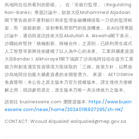
烏地阿拉伯所看到的那樣。」 在「非銀行監理」（Regulating
Non-Banks）專題討論中，財政大臣Mohammed Aljadaan
閣下警告政府不要對銀行和非監理金融機構採取一刀切的監理框
架，而「扼殺創新」並剝奪私營部門的投資機會。 在AI治理專題
討論中，通信與資訊技術大臣Abdullah A. Alswaha閣下表示，
沙國始終堅持「積極創新、積極合作」之原則，已經利用生成式
人工智慧等新興技術建構了以人為中心的未來。 工業與礦產資源
大臣Bandar I. Alkhorayef閣下強調了沙烏地阿拉伯在提升工業
能力和創造適宜投資環境方面採取的「三維」政策方針，以釋放
沙烏地阿拉伯龐大礦產資產的未開發潛力。 來源： AETOSWire
免責聲明：本公告之原文版本乃官方授權版本。譯文僅供方便瞭
解之用，煩請參照原文，原文版本乃唯一具法律效力之版本。
請前往 businesswire.com 瀏覽源版本:
https://www.busin
esswire.com/news/home/20240116927295/zh-HK/
CONTACT: Wooud Alquaied walquaied@mep.gov.sa