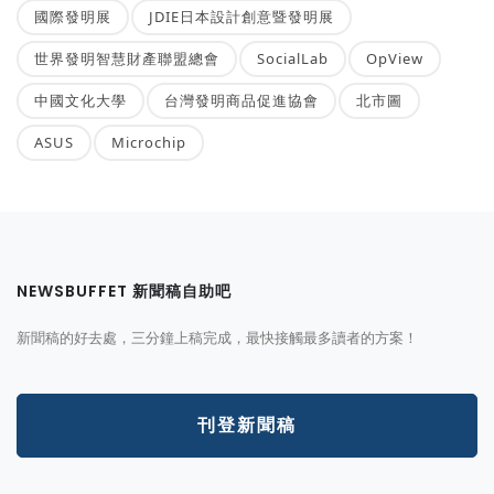
國際發明展
JDIE日本設計創意暨發明展
世界發明智慧財產聯盟總會
SocialLab
OpView
中國文化大學
台灣發明商品促進協會
北市圖
ASUS
Microchip
NEWSBUFFET 新聞稿自助吧
新聞稿的好去處，三分鐘上稿完成，最快接觸最多讀者的方案！
刊登新聞稿