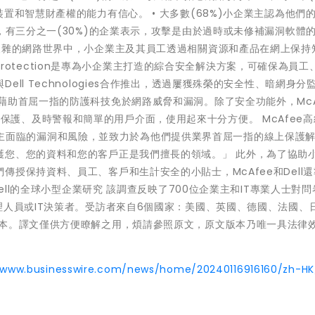
置和智慧財產權的能力有信心。 • 大多數(68%)小企業主認為他們
，有三分之一(30%)的企業表示，攻擊是由於過時或未修補漏洞軟體
複雜的網路世界中，小企業主及其員工透過相關資源和產品在網上保持
s Protection是專為小企業主打造的綜合安全解決方案，可確保為員工
ll Technologies合作推出，透過屢獲殊榮的安全性、暗網身分
助首屈一指的防護科技免於網路威脅和漏洞。除了安全功能外，McAf
具有自動保護、及時警報和簡單的用戶介面，使用起來十分方便。 McAfee
解小企業主面臨的漏洞和風險，並致力於為他們提供業界首屈一指的線上保護
護您、您的資料和您的客戶正是我們擅長的領域。」 此外，為了協助
授保持資料、員工、客戶和生計安全的小貼士，McAfee和Dell
Dell的全球小型企業研究 該調查反映了700位企業主和IT專業人士對
理人員或IT決策者。受訪者來自6個國家：美國、英國、德國、法國、
版本。譯文僅供方便瞭解之用，煩請參照原文，原文版本乃唯一具法律
/www.businesswire.com/news/home/20240116916160/zh-HK