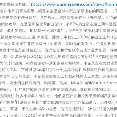
完整新聞稿請見此：
https://www.businesswire.com/news/hom
logies合作進行的研究顯示，網路安全是全球小型企業最擔心的問題之一，
這些擔憂是有理可據的。資料顯示，網路攻擊正在呈上升趨勢，44%
的網路攻擊。在遭遇網路攻擊的企業中，有67%的企業在過去兩年遭
對於小型企業來說，即使是一次網路事件，也會對企業盈利能力造成毀
因應攻擊時損失超過1萬美元。此外，半數以上(60%)的企業主和IT
工或同事造成了身體或精神上的傷害。在58%的案例中，企業因攻擊
攻擊對小型企業的財務狀況、客戶信任和營運效率造成了重大影響，導
的丟失。其中許多攻擊(43%)是由於有人點選網路釣魚連結和/或打開惡意
慧(AI)的協助，惡意資訊變得越來越逼真和頻繁，小企業主在面對這
使用的工具，它可以協助網路犯罪分子提高網路釣魚和簡訊詐騙的規
和對資料安全的焦慮，小企業主需要人工智慧來戰勝人工智慧。這種尖
為他們提供即時的主動保護。例如，McAfee的McAfee Scam 
出現在簡訊、社群媒體或網路瀏覽器中的危險連結，讓使用者能夠安全、
援和責任 許多小企業主都知道，他們需要計畫和投資來緩解網路安全
)的企業主/IT決策者對其企業防範網路攻擊的能力充滿信心。大多數小
協助，而近一半的企業(45%)表示，他們每週關注一般性IT問題的時
： • 近三分之一(24%)的企業主每天都在擔心網路攻擊。 • 不到一半(