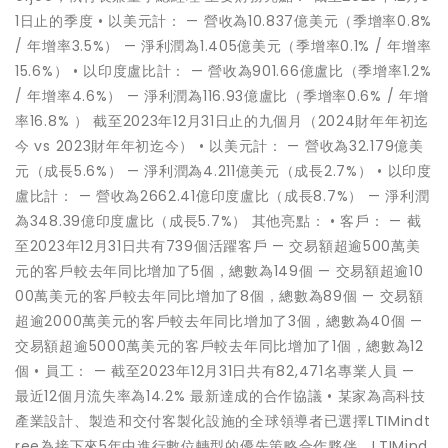
1日止的季度 • 以美元計： — 營收為10.837億美元（季增率0.8%
/ 年增率3.5%） — 淨利潤為1.405億美元（季增率0.1% / 年增率
15.6%） • 以印度盧比計： — 營收為901.66億盧比（季增率1.2%
/ 年增率4.6%） — 淨利潤為116.93億盧比（季增率0.6% / 年增
率16.8% ） 截至2023年12月31日止的九個月（2024財年年初迄
今 vs 2023財年年初迄今） • 以美元計： — 營收為32.179億美
元（成長5.6%） — 淨利潤為4.211億美元（成長2.7%） • 以印度
盧比計： — 營收為2662.41億印度盧比（成長8.7%） — 淨利潤
為348.39億印度盧比（成長5.7%） 其他亮點： • 客戶： — 截
至2023年12月31日共有739個活躍客戶 — 交易額超逾500萬美
元的客戶較去年同比增加了5個，總數為149個 — 交易額超逾10
00萬美元的客戶較去年同比增加了8個，總數為89個 — 交易額
超逾2000萬美元的客戶較去年同比增加了3個，總數為40個 —
交易額超逾5000萬美元的客戶較去年同比增加了1個，總數為12
個 • 員工： — 截至2023年12月31日共有82,471名專業人員 —
最近12個月流失率為14.2% 最新達成的合作協議 • 某家為高科技
產業設計、製造和交付客製化設施的全球領導者已選擇LTIMindt
ree為接下來5年中進行數位轉型的優先策略合作夥伴。LTIMind