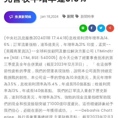
Jan 18,2024
新聞
新聞時事
推廣新聞稿
(中央社訊息服務20240118 17:44:18)息稅前利潤年增率為14.
6%；訂單流量強勁，達15億美元，年增率為21% 印度，孟買--
(美國商業資訊)--全球科技顧問及數位解決方案公司 LTIMindtr
ee [NSE: LTIM, BSE: 540005] 在今天公佈了經董事會批准的第
三季度及全年合併業績（截至2023年12月31日）。 「 在這個季
節性疲軟的季度，我們的營運表現強勁，說明本公司面對持續宏
觀挑戰的韌性。本公司這一季的營收為10.8億美元，美元年增率
為3.5%，息稅前利潤率為15.4%，年成長150個基點；稅後利潤
率為13%，年成長140個基點。 我們的訂單流入量創下歷史新
高，達到15億美元，年增率為21%。強勁的現金流量指標幫助我
們的現金和投資餘額突破了1000億印度盧比。這些穩健跡象給予
我們信心，必能在新的一年獲得成功。」 ——Debashis Chatt
erjee，執行長兼董事總經理 主要財務亮點： 截至2023年12月3