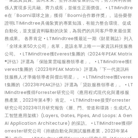
一家認真負責、面向未來、堅持永續發展的公司，努力與利害關
係人實現多元共融、齊力成長，並催生正面價值。 • LTIMindtre
e在「Boomi環球之旅」獲得「Boomi合作夥伴獎」。這份榮譽
證明LTIMindtree具備紮實的專業知識，有能力整合環境、促成
自動化，並支援資料驅動的決策，為我們的共同客戶帶來最佳業
務成果。 各界肯定 • LTIMindtree獲最近一期《財星雜誌》列入
「全球未來50大公司」名單，是該名單上唯一一家資訊科技服務
公司。 • LTIMindtree獲Everest集團的《2024年PEAK Matrix
®評估》評選為「保險業雲端服務領導者」。 • LTIMindtree獲E
verest集團的《2023年PEAK Matrix》評選為「下一代資訊科
技服務人才準備領導者與傑出明星」。 • LTIMindtree獲Everes
t集團的《2023年PEAK評估》評選為「貸款服務領導者」。 • LT
IMindtree獲得Forrester研究公司《應用程式現代化與遷移服
務產業，2023年第4季》肯定。 • LTIMindtree接受Forrester
研究公司2023年11月研究報告《層、門、管道和環路：生成式人
工智慧應用架構》(Layers, Gates, Pipes, And Loops: A Gen
AI Application Architecture) 的採訪。 • LTIMindtree獲得F
orrester研究公司《持續自動化與測試服務產業，2023年第4