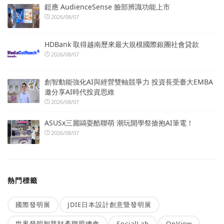
鎧應 AudienceSense 臉部辨識功能上市
2026/08/07
HDBank 取得越南歷來最大規模國際銀團社會貸款
2026/08/07
創智動能強化AI與經營雙軸競爭力 投資長受臺大EMBA
邀分享AI時代投資思維
2026/08/07
ASUSx三麗鷗耍酷聯萌 潮玩開學祭搶抱AI筆電！
2026/08/07
熱門標籤
國際發明展
JDIE日本設計創意暨發明展
世界發明智慧財產聯盟總會
SocialLab
OpView