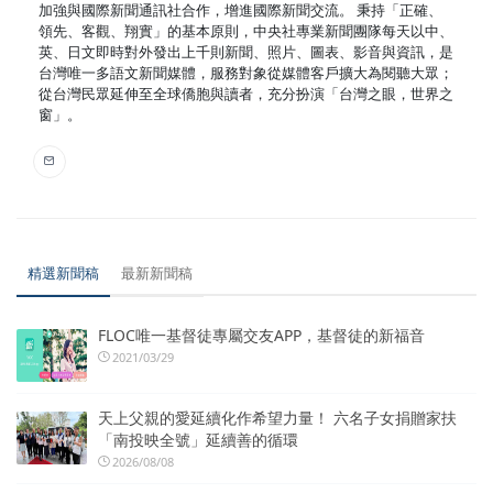
加強與國際新聞通訊社合作，增進國際新聞交流。 秉持「正確、
領先、客觀、翔實」的基本原則，中央社專業新聞團隊每天以中、
英、日文即時對外發出上千則新聞、照片、圖表、影音與資訊，是
台灣唯一多語文新聞媒體，服務對象從媒體客戶擴大為閱聽大眾；
從台灣民眾延伸至全球僑胞與讀者，充分扮演「台灣之眼，世界之
窗」。
精選新聞稿
最新新聞稿
FLOC唯一基督徒專屬交友APP，基督徒的新福音
2021/03/29
天上父親的愛延續化作希望力量！ 六名子女捐贈家扶
「南投映全號」延續善的循環
2026/08/08