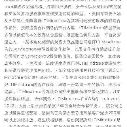
tree將透過雲端遷移、終端用戶服務、安全性以及應用程式開發
和支援等多種服務推動整個技術範疇的轉型。 • 美國某首要石油
及天然氣生產商選擇LTIMindtree為其端到端技術服務的戰略合
作夥伴。按照這份合作關係的部分內容，LTIMindtree將提供跨
多個以價值為本的投資組合服務，涵蓋數位解決方案、平台及營
運在內。 • 某多角化經營的跨國大眾媒體公司選擇LTIMindtree
為其ServiceNow轉型首選合作夥伴。此番合作將有助於提升該
公司所作之ServiceNow投資的價值、提高投資回報率，並改善
成本效率。 • 美國某一流能源生產商已與LTIMindtree協議擴大
其基礎設施管理服務範疇。 • 某全球金融服務科技公司已選定LTI
Mindtree協助進行產品開發。 • 某中東公用事業公司持續加強
與LTIMindtree的合作關係，續簽一份為期三年的協議。按照該
協議，LTIMindtree將為該公司找出擴展領域並優化技術，以支
援其數位轉型。 合作關係 • LTIMindtree在AWS的「reinvent
2023」大會上以永續性榮獲「年度全球合作夥伴獎」。該公司之
所以獲得這個獎項，是因為它為某大型公用事業客戶減少200萬
噸以上的碳排放，產生積極影響。這份榮譽說明LTIMindtree是