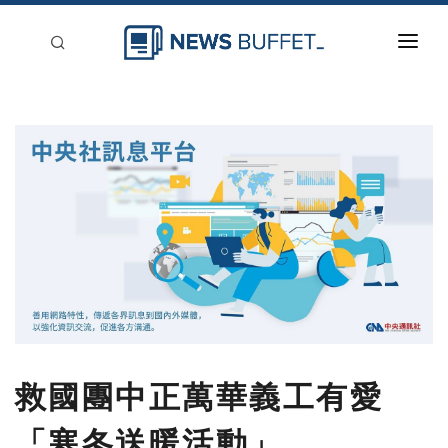
回到首頁
新聞稿分類
登入
刊登
救國團中正萬華義工有愛
「寒冬送暖活動」