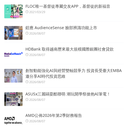
FLOC唯一基督徒專屬交友APP，基督徒的新福音
2021/03/29
鎧應 AudienceSense 臉部辨識功能上市
2026/08/07
HDBank 取得越南歷來最大規模國際銀團社會貸款
2026/08/07
創智動能強化AI與經營雙軸競爭力 投資長受臺大EMBA
邀分享AI時代投資思維
2026/08/07
ASUSx三麗鷗耍酷聯萌 潮玩開學祭搶抱AI筆電！
2026/08/07
AMD公佈2026年第2季財務報告
2026/08/07