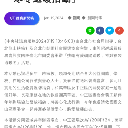
Jan 19,2024
新聞
新聞時事
推廣新聞稿
(中央社訊息服務20240119 13:46:03)由台北市社會局指導，台
北龍山扶輪社及台北市朝陽社會關懷協會主辦，由郭昭巖議員服
務處與救國團臺北市團委會承辦「扶輪有愛朝陽送暖，祥雞福袋
過暖冬」活動。
本活動已辦理多年，跨宗教、領域長期結合各大公益團體、學
校、在地公司行號與善心人士，於春節前送出裝滿豐富、多元且
實用的生活物資溫馨福袋，和萬華區及中正區的弱勢家庭一起過
個好年。長期服務在地的救國團萬華區、中正區團委會義工夥伴
年年到場協助發放福袋，將善心化成行動，今年也邀請救國團文
山區團委會一起共襄盛舉做愛心，將愛散播出去。
本活動分兩區域共舉辦四場次，中正區場次為1/20與1/24，萬華
區場次為1/26與1/28。第一場次即在本周六下午13:45展開，下