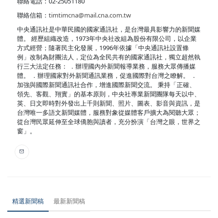
聯絡電話：02-25051180
聯絡信箱：
timtimcna@mail.cna.com.tw
中央通訊社是中華民國的國家通訊社，是台灣最具影響力的新聞媒
體。 經歷組織改造，1973年中央社改組為股份有限公司，以企業
方式經營；隨著民主化發展，1996年依據「中央通訊社設置條
例」改制為財團法人，定位為全民共有的國家通訊社，獨立超然執
行三大法定任務： ．辦理國內外新聞報導業務，服務大眾傳播媒
體。 ．辦理國家對外新聞通訊業務，促進國際對台灣之瞭解。 ．
加強與國際新聞通訊社合作，增進國際新聞交流。 秉持「正確、
領先、客觀、翔實」的基本原則，中央社專業新聞團隊每天以中、
英、日文即時對外發出上千則新聞、照片、圖表、影音與資訊，是
台灣唯一多語文新聞媒體，服務對象從媒體客戶擴大為閱聽大眾；
從台灣民眾延伸至全球僑胞與讀者，充分扮演「台灣之眼，世界之
窗」。
精選新聞稿
最新新聞稿