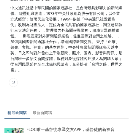
中央通訊社是中華民國的國家通訊社，是台灣最具影響力的新聞媒
體。 經歷組織改造，1973年中央社改組為股份有限公司，以企業
方式經營；隨著民主化發展，1996年依據「中央通訊社設置條
例」改制為財團法人，定位為全民共有的國家通訊社，獨立超然執
行三大法定任務： ．辦理國內外新聞報導業務，服務大眾傳播媒
體。 ．辦理國家對外新聞通訊業務，促進國際對台灣之瞭解。 ．
加強與國際新聞通訊社合作，增進國際新聞交流。 秉持「正確、
領先、客觀、翔實」的基本原則，中央社專業新聞團隊每天以中、
英、日文即時對外發出上千則新聞、照片、圖表、影音與資訊，是
台灣唯一多語文新聞媒體，服務對象從媒體客戶擴大為閱聽大眾；
從台灣民眾延伸至全球僑胞與讀者，充分扮演「台灣之眼，世界之
窗」。
精選新聞稿
最新新聞稿
FLOC唯一基督徒專屬交友APP，基督徒的新福音