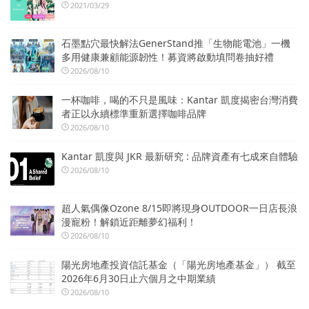
2021/03/29
石墨點穴最快解法GenerStand推「生物能電池」一機
多用健康兼顧能源韌性！募資將啟動填問卷抽好禮
2026/08/10
一杯咖啡，喝的不只是風味：Kantar 凱度揭密台灣消費
者正以永續標準重新選擇咖啡品牌
2026/08/10
Kantar 凱度與 JKR 最新研究 : 品牌資產有七成來自體驗
2026/08/10
超人氣偶像Ozone 8/15即將現身OUTDOOR一日店長浪
漫寵粉！解鎖近距離夢幻福利！
2026/08/10
陽光房地產投資信託基金（「陽光房地產基金」） 截至
2026年6月30日止六個月之中期業績
2026/08/10