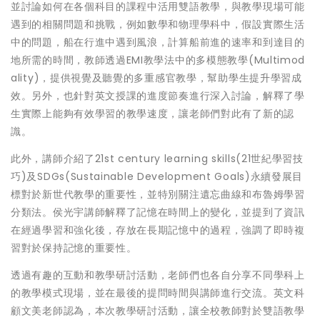
並討論如何在各個科目的課程中活用雙語教學，與教學現場可能
遇到的相關問題和挑戰，例如數學和物理學科中，假設實際生活
中的問題，船在行進中遇到風浪，計算船前進的速率和到達目的
地所需的時間，教師透過EMI教學法中的多模態教學(Multimod
ality)，提供視覺及聽覺的多重感官教學，幫助學生提升學習成
效。另外，也針對英文授課的進度節奏進行深入討論，解釋了學
生實際上能夠有效學習的教學速度，讓老師們對此有了新的認
識。
此外，講師介紹了21st century learning skills(21世紀學習技
巧)及SDGs(Sustainable Development Goals)永續發展目
標對於新世代教學的重要性，並特別關注遺忘曲線和布魯姆學習
分類法。侯光宇講師解釋了記憶在時間上的變化，並提到了資訊
在經過學習和強化後，存放在長期記憶中的過程，強調了即時複
習對於保持記憶的重要性。
透過有趣的互動和教學研討活動，老師們也各自分享不同學科上
的教學模式現場，並在最後的提問時間與講師進行交流。英文科
顧文美老師認為，本次教學研討活動，讓全校教師對於雙語教學