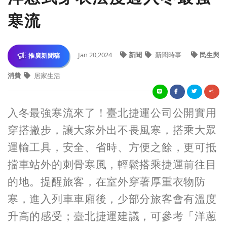
寒流
Jan 20,2024
新聞
新聞時事
民生與
推廣新聞稿
消費
居家生活
入冬最強寒流來了
！
臺北捷運公司公開實用
穿搭撇步，讓大家外出不畏風寒，搭乘大眾
運輸工具，安全、省時、方便之餘，更可抵
擋車站外的刺骨寒風，輕鬆搭乘捷運前往目
的地。提醒旅客，在室外穿著厚重衣物防
寒，進入列車車廂後，少部分旅客會有溫度
升高的感受；臺北捷運建議，可參考「洋蔥