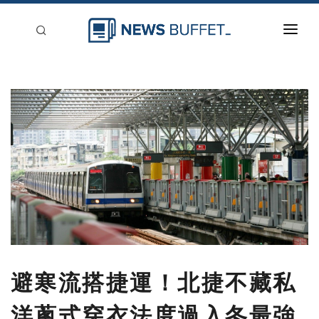
回到首頁
新聞稿分類
登入
刊登
避寒流搭捷運！北捷不藏私
洋蔥式穿衣法度過入冬最強