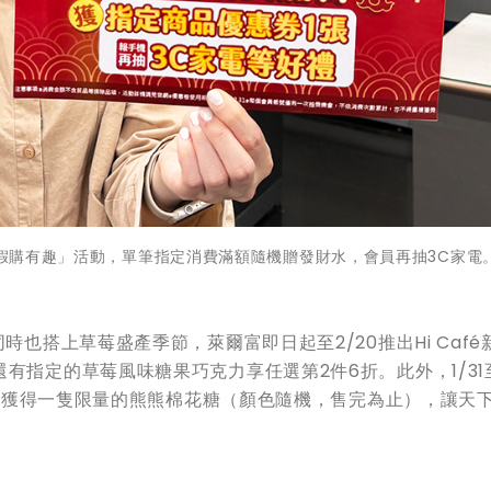
春假購有趣」活動，單筆指定消費滿額隨機贈發財水，會員再抽3C家電
時也搭上草莓盛產季節，萊爾富即日起至2/20推出Hi Café
指定的草莓風味糖果巧克力享任選第2件6折。此外，1/31至3
，即可獲得一隻限量的熊熊棉花糖（顏色隨機，售完為止），讓天