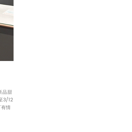
。
新品甜
/12
下有情