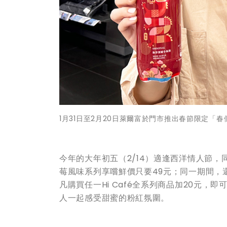
1月31日至2月20日萊爾富於門市推出春節限定「
今年的大年初五（2/14）適逢西洋情人節，同
莓風味系列享嚐鮮價只要49元；同一期間，還有
凡購買任一Hi Café全系列商品加20元
人一起感受甜蜜的粉紅氛圍。