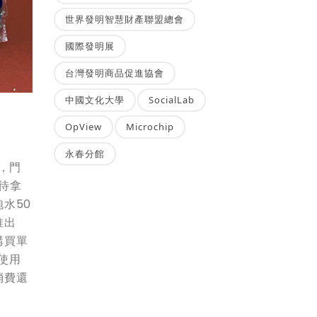
世界發明智慧財產聯盟總會
國際發明展
台灣發明商品促進協會
中國文化大學
SocialLab
OpView
Microchip
永春分館
，門
待拿
水50
推出
購買單
使用
消費還