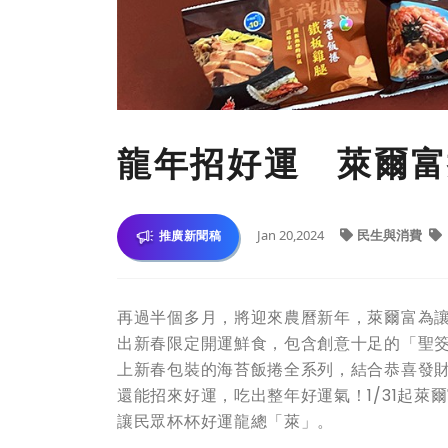
龍年招好運 萊爾富
Jan 20,2024
民生與消費
推廣新聞稿
再過半個多月，將迎來農曆新年，萊爾富為
出新春限定開運鮮食，包含創意十足的「聖
上新春包裝的海苔飯捲全系列，結合恭喜發
還能招來好運，吃出整年好運氣！1/31起
讓民眾杯杯好運龍總「萊」。