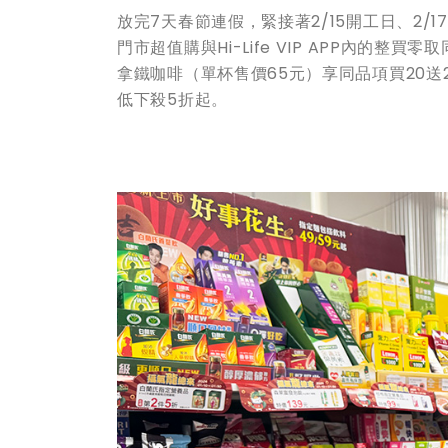
放完7天春節連假，緊接著2/15開工日、2/1
門市超值購與Hi-Life VIP APP內的整
拿鐵咖啡（單杯售價65元）享同品項買20送2
低下殺5折起。