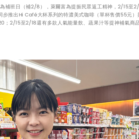
7為補班日（補2/8），萊爾富為提振民眾返工精神，2/15至2/
買零取同步推出Hi Café大杯系列的特濃美式咖啡（單杯售價55元
0；2/15至2/18還有多款人氣能量飲、蔬果汁等提神補氣商