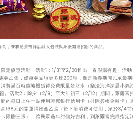
鮮食，並將應景吉祥話融入包裝與象徵開運招財的商品。
定優惠活動，活動1：1/31至2/20推出「春假購有趣」活動
優惠券乙張，優惠券品項更多達200種，像是新春期間民眾最期
消費滿百就能隨機獲得免費限量發財水（樂法海洋深層小氣泡
禮。活動2：除夕（2/9）至大年初三（2/12）期間，萊爾富
期間的每日上午十點使用聯邦銀行信用卡（排除簽帳金融卡）
高168元的開運購物金乙張（於下筆消費可使用，須於3/4前
，每卡限贈三張），讓民眾過年討個好吉利，到萊爾富完成指定