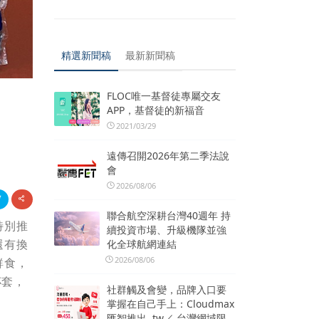
精選新聞稿
最新新聞稿
FLOC唯一基督徒專屬交友
APP，基督徒的新福音
2021/03/29
遠傳召開2026年第二季法說
會
2026/08/06
聯合航空深耕台灣40週年 持
特別推
續投資市場、升級機隊並強
還有換
化全球航網連結
2026/08/06
鮮食，
杯套，
社群觸及會變，品牌入口要
掌握在自己手上：Cloudmax
匯智推出 .tw／.台灣網域限