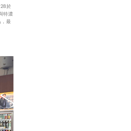
28於
）與特濃
品，最