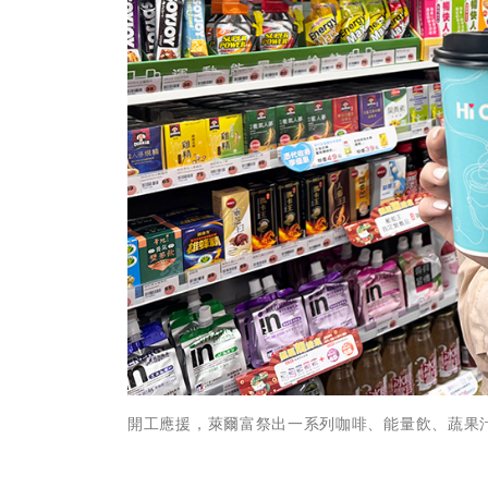
開工應援，萊爾富祭出一系列咖啡、能量飲、蔬果