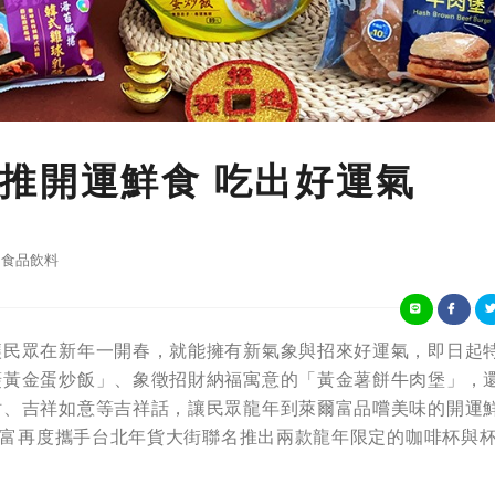
推開運鮮食 吃出好運氣
食品飲料
讓民眾在新年一開春，就能擁有新氣象與招來好運氣，即日起
筊黃金蛋炒飯」、象徵招財納福寓意的「黃金薯餅牛肉堡」，
財、吉祥如意等吉祥話，讓民眾龍年到萊爾富品嚐美味的開運
萊爾富再度攜手台北年貨大街聯名推出兩款龍年限定的咖啡杯與