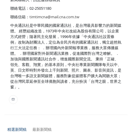
聯絡電話：02-25051180
聯絡信箱：
timtimcna@mail.cna.com.tw
中央通訊社是中華民國的國家通訊社，是台灣最具影響力的新聞媒
體。 經歷組織改造，1973年中央社改組為股份有限公司，以企業
方式經營；隨著民主化發展，1996年依據「中央通訊社設置條
例」改制為財團法人，定位為全民共有的國家通訊社，獨立超然執
行三大法定任務： ．辦理國內外新聞報導業務，服務大眾傳播媒
體。 ．辦理國家對外新聞通訊業務，促進國際對台灣之瞭解。 ．
加強與國際新聞通訊社合作，增進國際新聞交流。 秉持「正確、
領先、客觀、翔實」的基本原則，中央社專業新聞團隊每天以中、
英、日文即時對外發出上千則新聞、照片、圖表、影音與資訊，是
台灣唯一多語文新聞媒體，服務對象從媒體客戶擴大為閱聽大眾；
從台灣民眾延伸至全球僑胞與讀者，充分扮演「台灣之眼，世界之
窗」。
精選新聞稿
最新新聞稿