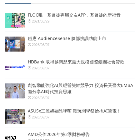
FLOC唯一基督徒專屬交友APP，基督徒的新福音
2021/03/29
鎧應 AudienceSense 臉部辨識功能上市
2026/08/07
HDBank 取得越南歷來最大規模國際銀團社會貸款
2026/08/07
創智動能強化AI與經營雙軸競爭力 投資長受臺大EMBA
邀分享AI時代投資思維
2026/08/07
ASUSx三麗鷗耍酷聯萌 潮玩開學祭搶抱AI筆電！
2026/08/07
AMD公佈2026年第2季財務報告