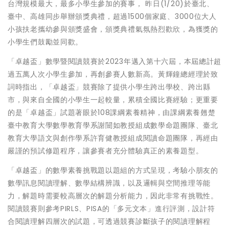
台灣規模最大，最多小學生參加的賽事， 昨日(1/20)於臺北、
臺中、高雄同步舉辦頒獎典禮，超過1500個家庭、3000位大人
小孩扶老攜幼參與頒獎盛會，頒獎典禮氣氛熱烈歡欣，為獲獎的
小學生們鼓勵並同歡。
「卓越盃」數學暨閱讀競賽於2023年邁入第十六屆，本屆總計超
過五萬人次小學生參加，再創參賽人數新高。黃輝鐘總經理於致
詞時指出，「卓越盃」競賽除了提供小學生跨出學校、跨出縣
市，與來自全國的小學生一起較量，累積全國比賽經驗；更重要
的是「卓越盃」試題著眼於108課綱素養精神，由課綱素養翹楚
臺中教育大學數學教育學系謝闓如教授組成數學命題團隊、臺北
教育大學語文與創作學系許育健教授組成閱讀命題團隊，再經由
嚴謹的預試修題程序，讓參賽者充分體驗真正的素養題型。
「卓越盃」的數學素養挑戰題以題組的方式呈現，考驗小朋友的
數學訊息閱讀理解、數學結構辨識，以及邏輯與空間推理等能
力，解題時需要較高層次的解題分析能力，因此非常有挑戰性。
閱讀競賽則參考PIRLS、PISA的「多元文本」進行評測，設計符
合閱讀理解四層次的試題，可透過競賽診斷孩子的閱讀理解程