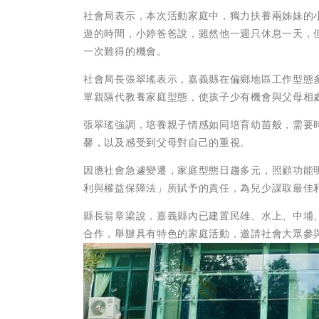
社會局表示，本次活動家庭中，獨力扶養兩姊妹的
遊的時間，小婷爸爸說，雖然他一週只休息一天，
一次難得的機會。
社會局長張翠瑤表示，嘉義縣在偏鄉地區工作型態
單親隔代教養家庭型態，使孩子少有機會與父母相
張翠瑤強調，培養親子情感如同培育幼苗般，需要
馨，以及感受到父母對自己的重視。
因應社會急遽變遷，家庭型態日趨多元，照顧功能
利與權益保障法」所賦予的責任，為兒少謀取最佳
縣長翁章梁說，嘉義縣內已建置民雄、水上、中埔
合作，舉辦具有特色的家庭活動，邀請社會大眾參