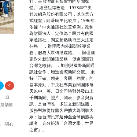
社，是台灣最具影響力的新聞媒
體。 經歷組織改造，1973年中央
社改組為股份有限公司，以企業方
式經營；隨著民主化發展，1996年
依據「中央通訊社設置條例」改制
為財團法人，定位為全民共有的國
家通訊社，獨立超然執行三大法定
任務： ．辦理國內外新聞報導業
務，服務大眾傳播媒體。 ．辦理國
家對外新聞通訊業務，促進國際對
台灣之瞭解。 ．加強與國際新聞通
訊社合作，增進國際新聞交流。 秉
持「正確、領先、客觀、翔實」的
基本原則，中央社專業新聞團隊每
天以中、英、日文即時對外發出上
與，透
千則新聞、照片、圖表、影音與資
訊，是台灣唯一多語文新聞媒體，
到遊樂園
服務對象從媒體客戶擴大為閱聽大
眾；從台灣民眾延伸至全球僑胞與
讀者，充分扮演「台灣之眼，世界
愛、關心
之窗」。