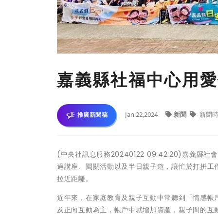
嘉義縣社福中心用愛
Jan 22,2024
新聞
新聞時
推廣新聞稿
(中央社訊息服務20240122 09:42:20)嘉
過講座、闖關活動以及半日親子遊，讓忙於打拼工
拉近距離。
近年來，在家庭教育及親子互動中常聽到「情感帳
及正向互動為主，帳戶中就增加資產，親子間的互