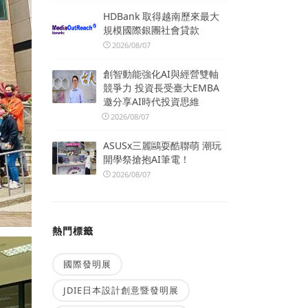
HDBank 取得越南歷來最大
規模國際銀團社會貸款
2026/08/07
創智動能強化AI與經營雙軸
競爭力 投資長受臺大EMBA
邀分享AI時代投資思維
2026/08/07
ASUSx三麗鷗耍酷聯萌 潮玩
開學祭搶抱AI筆電！
2026/08/07
熱門標籤
國際發明展
JDIE日本設計創意暨發明展