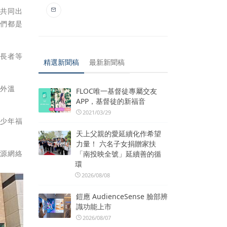
有共同出
他們都是
、長者等
精選新聞稿
最新新聞稿
格外溫
FLOC唯一基督徒專屬交友
APP，基督徒的新福音
2021/03/29
及少年福
天上父親的愛延續化作希望
力量！ 六名子女捐贈家扶
資源網絡
「南投映全號」延續善的循
環
2026/08/08
鎧應 AudienceSense 臉部辨
識功能上市
2026/08/07