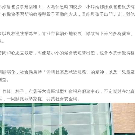
小婷爸爸從事建築粗工，因為休息時間較少，小婷兩姊妹跟爸爸很少
但有機會學習新的教養與親子互動的方式，又能與孩子出門走走，對
多以農林漁牧業為主，青壯年多朝外地發展，導致留下來的多為孩童
處。
時間和心思去栽培，即使是小小的聚會或短暫出遊，也會令孩子覺得
明顯弱化，社會局秉持「深耕社區及就近服務」的精神，以及「兒童
利益。
、竹崎、朴子、布袋等六處區域型社會福利服務中心，不定期與在地
與，一同關懷弱勢家庭、共築社會安全網。